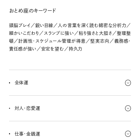
おとめ座のキーワード
頭脳プレイ／鋭い目線／人の言葉を深く読む綿密な分析力／
細かいこだわり／スランプに強い／粘り強さと大胆さ／整理整
頓／計画性・スケジュール管理が得意／堅実志向／義務感・
責任感が強い／安定を望む／持久力
全体運
人との関わりの深さがテーマになってくる。これまで軽く流してきた
関係や、踏み込まずに保っていた距離感に変化が出やすいんだ。ち
対人・恋愛運
ょっと勇気がいるけど、一歩踏み込んで本音に触れてみよう。曖昧な
ままにしておくと、じわじわと違和感が広がっちゃうみたい。深く関わ
表面的な優しさだけでは通用しないみたい。相手の本音、自分の本
るか、距離を見直すか、その選択が自然と迫られるよ。
音、どちらもちゃんと見えてくるよ。恋でも、カップルは避けていた話
仕事・金銭運
題に向き合うことで、関係が一段深まるタイミング。シングルは、ちょ