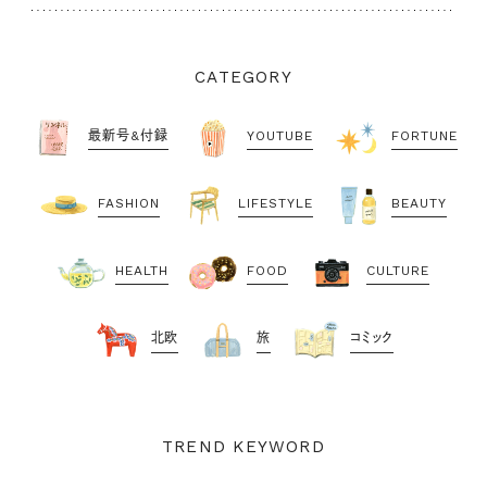
CATEGORY
最新号&付録
YOUTUBE
FORTUNE
FASHION
LIFESTYLE
BEAUTY
HEALTH
FOOD
CULTURE
北欧
旅
コミック
TREND KEYWORD