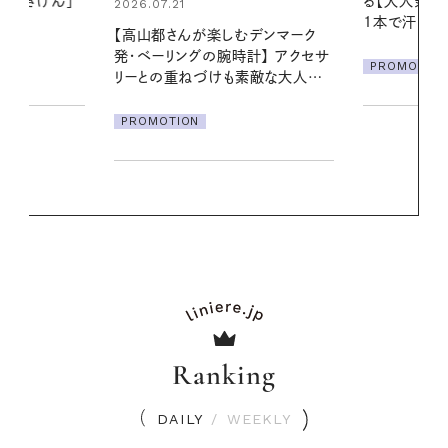
る【大人気のドライシャンプー】 この
える夜の爽
1本で汗ばむ季節も一日中心地よく
デンマーク
PROMOTIO
クセサ
PROMOTION
素敵な大人の
Ranking
DAILY
/
WEEKLY