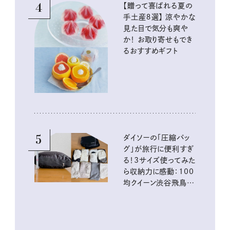
4
【贈って喜ばれる夏の
手土産８選】 涼やかな
見た目で気分も爽や
か！ お取り寄せもでき
るおすすめギフト
5
ダイソーの「圧縮バッ
グ」が旅行に便利すぎ
る！3サイズ使ってみた
ら収納力に感動：100
均クイーン渋谷飛鳥の
『本当にいいもの』第
10回③