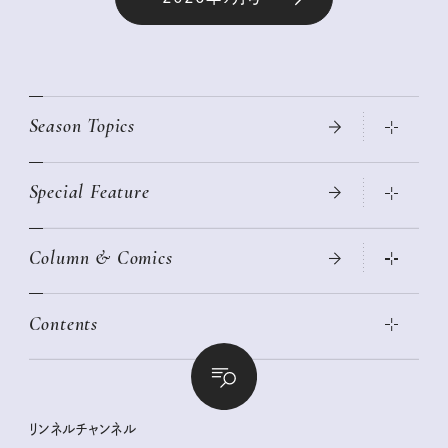
Season Topics
Special Feature
真夏のひんやりグッズ 2026
大人のリュック探し 2026SS
Column & Comics
ニトリ・イケア・無印良品で賢くおしゃれなインテリア
2026年春夏 トレンドファッションニュース
この春ほしい大人のスニーカー 2026春夏
2026年下半期占い大特集
絶品、お餅レシピ大集合！
Contents
女子旅おすすめスポット 暮らすように心地いいリンネル旅ガイ
ぐれいさん
ド
本当に使える「旅道具」
明日もいい日になりますように
幸せな老後のための リンネルマネー講座
世界のサンタさんに会って来た！
清水みさとの食いしんぼう寄り道サウナ
リンネルおしゃれファッションスナップ
私の住むまち、好きな場所。LOCAL LIFE REPORT
ときめく冬の贈りもの
クグロフの猫
リンネル暮らし部
リンネルチャンネル
リンネル 暮らしの道具大賞
クラフトビール案内
中沢元紀の板前さん入門