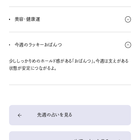
っと掴みどころのない相手に惹かれやすいけど、雰囲気だけで判断
共同で進めることが増えやすいんだ。誰かと組むことで、ひとりでは
しないようにね。ちゃんと中身を見る目を持って。
出せなかった結果が見えてくるよ。ただし、相手任せにしすぎるのは
美容・健康運
NG。役割をしっかり持って、自分のパートは責任を持ってやり切る
ことが大事。
気を使う場面が多くて、無意識に疲れがたまりやすいんだ。体よりも
先にメンタルのケアを意識して。ひとりで静かに過ごす時間が回復
今週のラッキーおぱんつ
につながる。
少ししっかりめのホールド感がある「おぱんつ」。今週は支えがある
状態が安定につながるよ。
先週の占いを見る