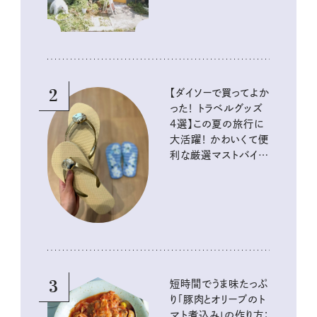
2
【ダイソーで買ってよか
った！ トラベルグッズ
4選】この夏の旅行に
大活躍！ かわいくて便
利な厳選マストバイア
イテム
3
短時間でうま味たっぷ
り「豚肉とオリーブのト
マト煮込み」の作り方：