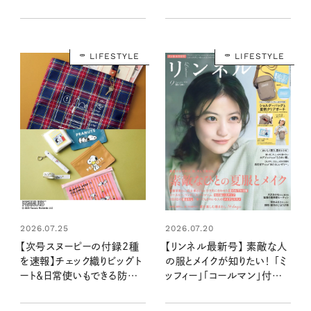
にお役立ち！：8/20発売リン
：8/20発売リンネル2026
ネル2026年10月号増刊
年10月号
LIFESTYLE
LIFESTYLE
2026.07.25
2026.07.20
【次号スヌーピーの付録2種
【リンネル最新号】 素敵な人
を速報】チェック織りビッグト
の服とメイクが知りたい！ 「ミ
ート＆日常使いもできる防災5
ッフィー」「コールマン」付録と
点セット：8/20発売リンネル
注目の特集を最速レポート：
2026年10月号・10月号増
7月21日発売9月号・9月号