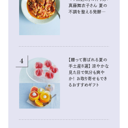
真藤舞衣子さん 夏の
不調を整える発酵レ
シピ
4
【贈って喜ばれる夏の
手土産８選】 涼やかな
見た目で気分も爽や
か！ お取り寄せもでき
るおすすめギフト