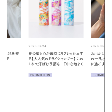
2026.06.01
リフレッシュす
お出かけ前のひと手間で変わる、夏
ンプー】 この
の一日。汗ばむ季節を「ごきげん」
2026.07.21
一日中心地よく
に過ごす私の新習慣
【高山都さん
発・ベーリングの
PROMOTION
リーとの重ね
夏スタイル３
PROMOTIO