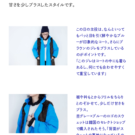
甘さを少しプラスしたスタイルです。
この日の主役は、なんといって
もパッと目を引く鮮やかなブル
ーが印象的なコート。さらにブ
ラウンのジレをプラスしている
のがポイントです。
「このジレはコートの中にも着ら
れるし、何にでも合わせやすく
て重宝しています」
裾や衿もとからフリルをちらり
とのぞかせて、少しだけ甘さを
プラス。
杢グレー×ブルーのロゴのスウ
ェットは韓国のセレクトショップ
で購入されたそう。「背面がス
ウェットの裏地になっているの