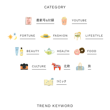
CATEGORY
最新号&付録
YOUTUBE
FORTUNE
FASHION
LIFESTYLE
BEAUTY
HEALTH
FOOD
CULTURE
北欧
旅
コミック
TREND KEYWORD