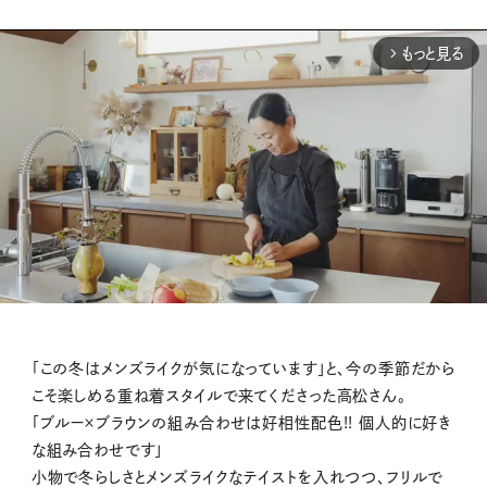
もっと見る
arrow_forward_ios
M
「この冬はメンズライクが気になっています」と、今の季節だから
u
こそ楽しめる重ね着スタイルで来てくださった高松さん。
t
「ブルー×ブラウンの組み合わせは好相性配色!! 個人的に好き
e
な組み合わせです」
小物で冬らしさとメンズライクなテイストを入れつつ、フリルで