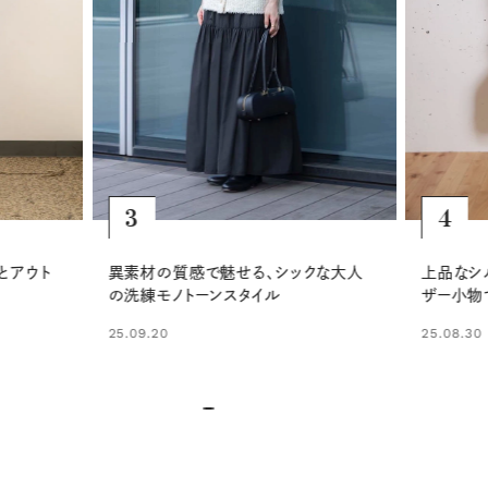
5
4
ナチュラ
クな大人
上品なシルクセットアップに、白Tとレ
デは、ス
ザー小物で大人の抜け感をプラス
装いに
25.08.30
26.06.14