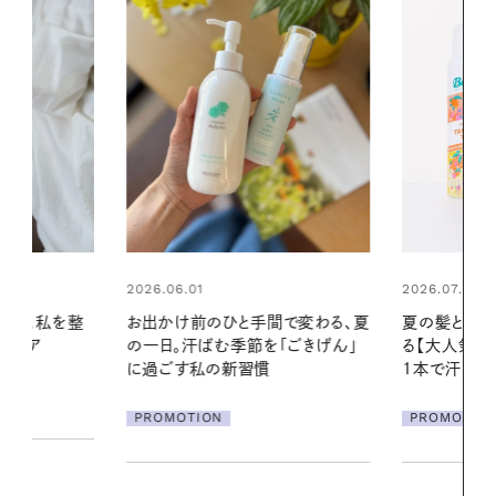
2026.07.24
2026.06.01
間で変わる、夏
夏の髪と心が瞬時にリフレッシュす
真夏に向けて
「ごきげん」
る【大人気のドライシャンプー】 この
やりジェルと
1本で汗ばむ季節も一日中心地よく
地よくうるお
ア
PROMOTION
PROMOTIO