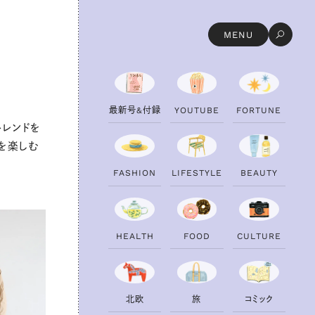
MENU
最
最
新
新
号
号
&
&
付
付
録
録
Y
Y
O
O
U
U
T
T
U
U
B
B
E
E
F
F
O
O
R
R
T
T
U
U
N
N
E
E
トレンドを
を楽しむ
F
F
A
A
S
S
H
H
I
I
O
O
N
N
L
L
I
I
F
F
E
E
S
S
T
T
Y
Y
L
L
E
E
B
B
E
E
A
A
U
U
T
T
Y
Y
H
H
E
E
A
A
L
L
T
T
H
H
F
F
O
O
O
O
D
D
C
C
U
U
L
L
T
T
U
U
R
R
E
E
北
北
欧
欧
旅
旅
コ
コ
ミ
ミ
ッ
ッ
ク
ク