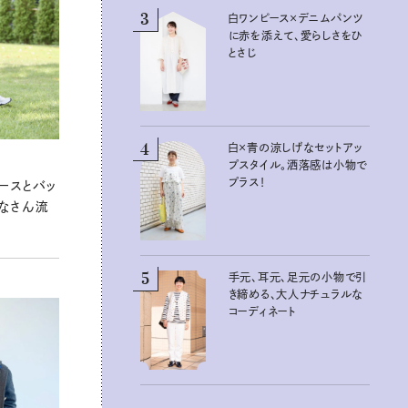
3
3
白ワンピース×デニムパンツ
白ワンピース×デニムパンツ
に赤を添えて、愛らしさをひ
に赤を添えて、愛らしさをひ
とさじ
とさじ
4
4
白×青の涼しげなセットアッ
白×青の涼しげなセットアッ
プスタイル。洒落感は小物で
プスタイル。洒落感は小物で
プラス！
プラス！
ースとバッ
なさん流
5
5
手元、耳元、足元の小物で引
手元、耳元、足元の小物で引
き締める、大人ナチュラルな
き締める、大人ナチュラルな
コーディネート
コーディネート