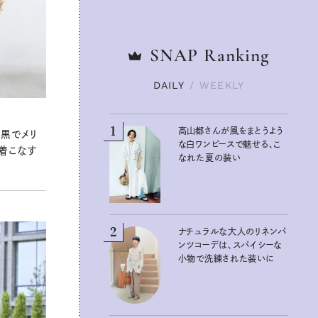
SNAP
SNAP
Ranking
Ranking
DAILY
DAILY
/
/
WEEKLY
WEEKLY
1
1
高山都さんが風をまとうよう
高山都さんが風をまとうよう
に黒でメリ
な白ワンピースで魅せる、こ
な白ワンピースで魅せる、こ
く着こなす
なれた夏の装い
なれた夏の装い
2
2
ナチュラルな大人のリネンパ
ナチュラルな大人のリネンパ
ンツコーデは、スパイシーな
ンツコーデは、スパイシーな
小物で洗練された装いに
小物で洗練された装いに