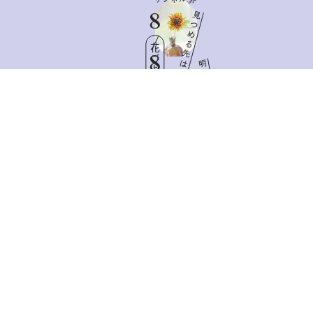
8
見
つ
め
る
花ごよみ
先
8
は
明
日
Sat
と
憧
れ