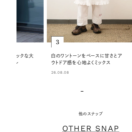
4
ースに甘さとア
上品なシルクセットアップに、白Tと
くミックス
レザー小物で大人の抜け感をプラ
ス
25.08.30
他のスナップ
OTHER SNAP