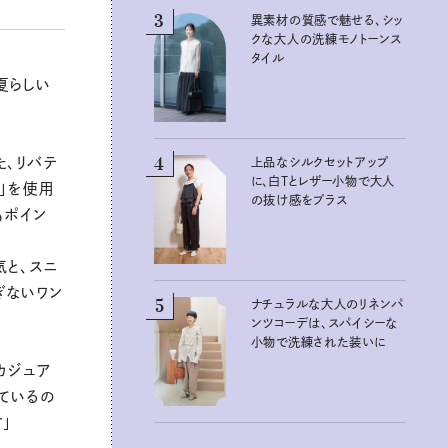
3
3
異素材の質感で魅せる、シッ
異素材の質感で魅せる、シッ
クな大人の洗練モノトーンス
クな大人の洗練モノトーンス
タイル
タイル
夏らしい
4
4
た、リバテ
上品なシルクセットアップ
上品なシルクセットアップ
に、白Tとレザー小物で大人
に、白Tとレザー小物で大人
」を使用
の抜け感をプラス
の抜け感をプラス
もポイン
気と、スニ
ぎないワン
5
5
ナチュラルな大人のリネンパ
ナチュラルな大人のリネンパ
ンツコーデは、スパイシーな
ンツコーデは、スパイシーな
小物で洗練された装いに
小物で洗練された装いに
カジュア
ているの
」