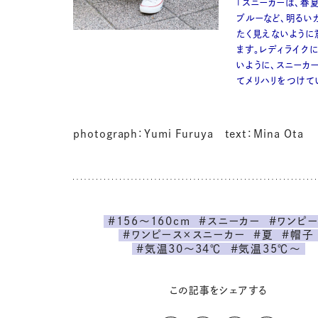
「スニーカーは、春
ブルーなど、明るい
たく見えないように
ます。レディライク
いように、スニーカ
てメリハリをつけて
photograph：Yumi Furuya text：Mina Ota
#156～160cm
#スニーカー
#ワンピ
#ワンピース×スニーカー
#夏
#帽子
#気温30～34℃
#気温35℃～
この記事をシェアする