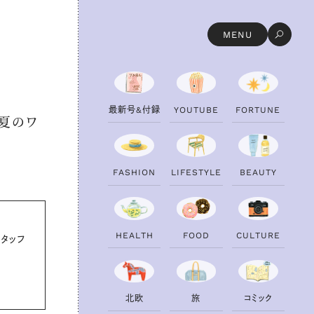
MENU
最
最
新
新
号
号
&
&
付
付
録
録
Y
Y
O
O
U
U
T
T
U
U
B
B
E
E
F
F
O
O
R
R
T
T
U
U
N
N
E
E
な夏のワ
F
F
A
A
S
S
H
H
I
I
O
O
N
N
L
L
I
I
F
F
E
E
S
S
T
T
Y
Y
L
L
E
E
B
B
E
E
A
A
U
U
T
T
Y
Y
H
H
E
E
A
A
L
L
T
T
H
H
F
F
O
O
O
O
D
D
C
C
U
U
L
L
T
T
U
U
R
R
E
E
プスタッフ
北
北
欧
欧
旅
旅
コ
コ
ミ
ミ
ッ
ッ
ク
ク