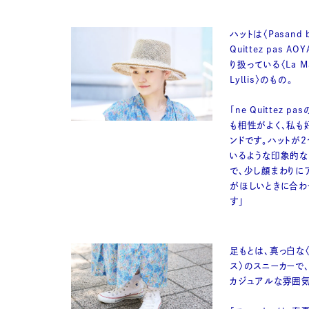
ハットは〈Pasand b
Quittez pas A
り扱っている〈La Ma
Lyllis〉のもの。
「ne Quittez p
も相性がよく、私も
ンドです。ハットが
いるような印象的な
で、少し顔まわりに
がほしいときに合わ
す」
足もとは、真っ白な
ス〉のスニーカーで
カジュアルな雰囲気