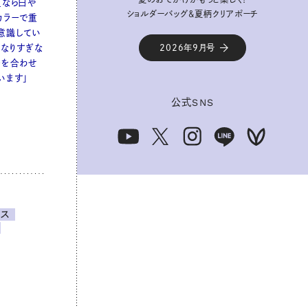
夏なら白や
ショルダーバッグ&夏柄クリアポーチ
ショルダーバッグ&夏柄クリアポーチ
カラーで重
意識してい
2026年9月号
2026年9月号
になりすぎな
ーを合わせ
います」
公式
公式
SNS
SNS
ース