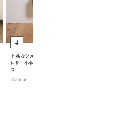
5
6
ナチュラルな大人のリネンパンツコ
白ワンピース
ーデは、スパイシーな小物で洗練さ
添えて、愛らし
れた装いに
26.05.16
26.06.14