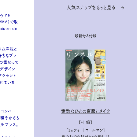
人気スナップをもっと見る
人気スナップをもっと見る
y ne
OYAMA〉で取
ison de
最新号＆付録
最新号＆付録
asのお洋服と
好きなブラ
2つ重なって
デザイン
アクセント
せていま
素敵なひとの夏服とメイク
素敵なひとの夏服とメイク
〈コンバー
、軽やかさ＆
【付 録】
【付 録】
をプラス。
［ミッフィー｜コールマン］
［ミッフィー｜コールマン］
夏のおでかけがもっと楽しく！
夏のおでかけがもっと楽しく！