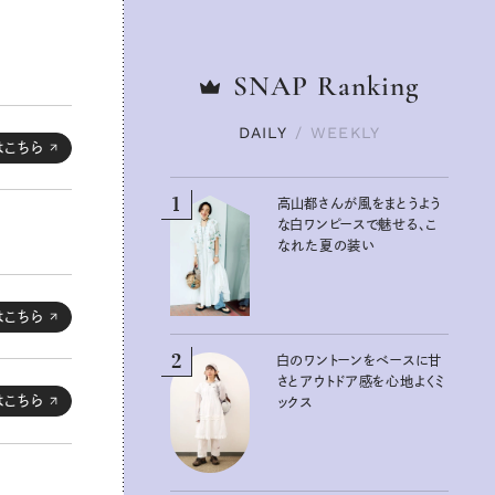
SNAP
SNAP
Ranking
Ranking
DAILY
DAILY
/
/
WEEKLY
WEEKLY
はこちら
1
1
高山都さんが風をまとうよう
高山都さんが風をまとうよう
な白ワンピースで魅せる、こ
な白ワンピースで魅せる、こ
なれた夏の装い
なれた夏の装い
はこちら
2
2
白のワントーンをベースに甘
白のワントーンをベースに甘
さとアウトドア感を心地よくミ
さとアウトドア感を心地よくミ
はこちら
ックス
ックス