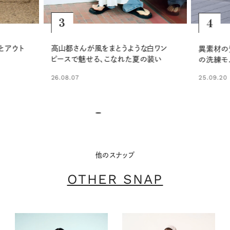
4
5
白ワン
異素材の質感で魅せる、シックな大人
上品なシ
の装い
の洗練モノトーンスタイル
ザー小物
25.09.20
25.08.30
他のスナップ
OTHER SNAP