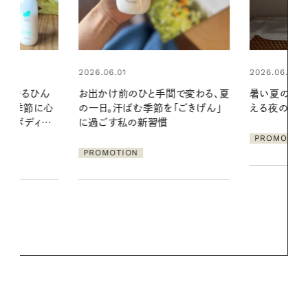
2026.06.01
間で変わる、夏
暑い夏のナイトルーティン。私を整
「ごきげん」
える夜の爽やかご褒美ケア
2026.07.21
【高山都さん
PROMOTION
発・ベーリングの
リーとの重ね
夏スタイル３
PROMOTIO