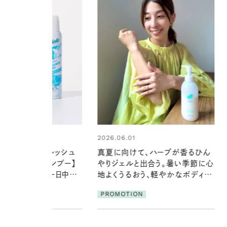
1
2026.06.01
けて、ハーブが香るひん
暑い夏のナイトルーティン。私を整
ルと出合う。暑い季節に心
える夜の爽やかご褒美ケア
るおう、軽やかなボディケ
PROMOTION
ION