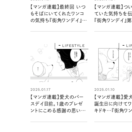
【マンガ連載】最終回 いつ
【マンガ連載】つ
もそばにいてくれたワンコ
ていた気持ちを
の気持ち『街角ワンデイ』第
『街角ワンデイ』
六話 vol.4
vol.3
LIFESTYLE
LI
2025.01.17
2025.01.10
【マンガ連載】愛犬のバー
【マンガ連載】愛
スデイ目前。1歳のプレゼ
誕生日に向けてワ
ントにこめる感謝の思い
キドキ…『街角ワ
『街角ワンデイ』第六話
六話 vol.1
vol.2