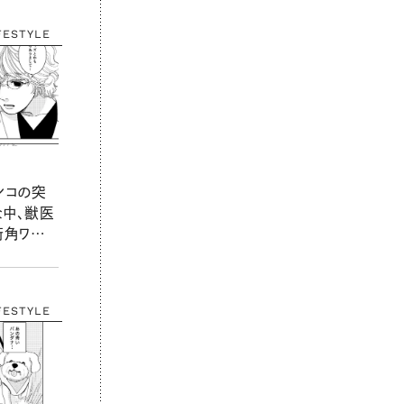
FESTYLE
ンコの突
な中、獣医
街角ワン
1
FESTYLE