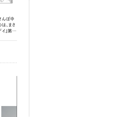
さんぽ中
のは、まさ
デイ』第三