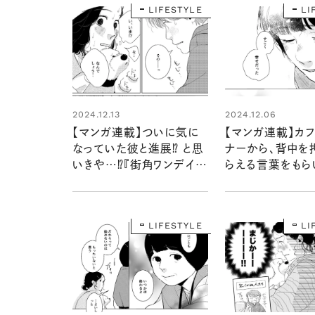
LIFESTYLE
LI
2024.12.13
2024.12.06
【マンガ連載】ついに気に
【マンガ連載】カ
なっていた彼と進展⁉ と思
ナーから、背中を
いきや…⁉『街角ワンデイ』
らえる言葉をもら
第五話 vol.4
角ワンデイ』第五話 
LIFESTYLE
LI