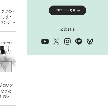
2026年9月号
きつけのド
てしまっ
角ワンデ
公式
SNS
FESTYLE
びのワン
なった
イ』第四