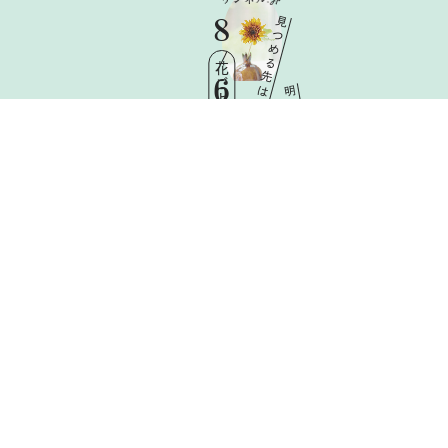
8
見
つ
め
る
花ごよみ
先
6
は
明
日
Thu
と
憧
れ