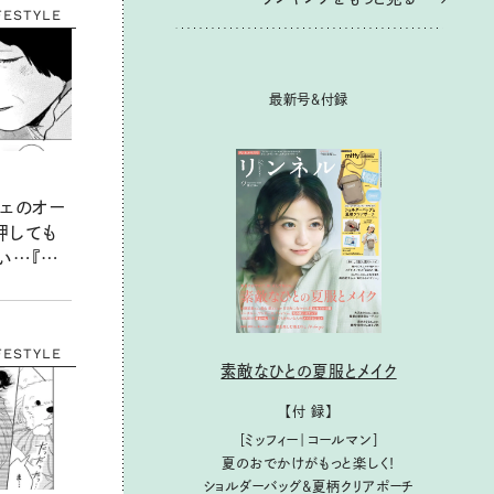
FESTYLE
最新号＆付録
フェのオー
押しても
い…『街
vol.3
FESTYLE
素敵なひとの夏服とメイク
【付 録】
［ミッフィー｜コールマン］
夏のおでかけがもっと楽しく！
ショルダーバッグ&夏柄クリアポーチ