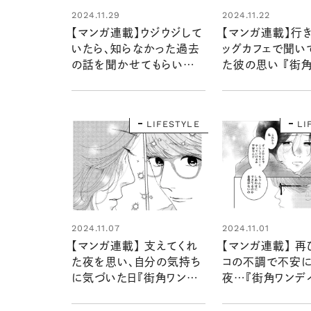
2024.11.29
2024.11.22
【マンガ連載】ウジウジして
【マンガ連載】行
いたら、知らなかった過去
ッグカフェで聞い
の話を聞かせてもらい…
た彼の思い 『街
『街角ワンデイ』第五話
イ』第五話 vol.1
vol.2
LIFESTYLE
LI
2024.11.07
2024.11.01
【マンガ連載】 支えてくれ
【マンガ連載】 再
た夜を思い、自分の気持ち
コの不調で不安に
に気づいた日『街角ワンデ
夜…『街角ワンデ
イ』第四話 vol.4
話 vol.3