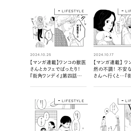
LIFESTYLE
LI
2024.10.25
2024.10.17
【マンガ連載】ワンコの獣医
【マンガ連載】 ワ
さんとカフェでばったり！
然の不調！ 不安
『街角ワンデイ』第四話
さんへ行くと…『
vol.2
デイ』第四話 vol.
LIFESTYLE
LI