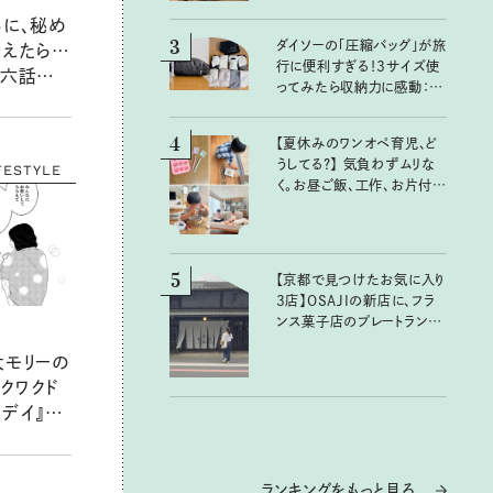
いに、秘め
3
ダイソーの「圧縮バッグ」が旅
伝えたら…
行に便利すぎる！3サイズ使
第六話
ってみたら収納力に感動：
100均クイーン渋谷飛鳥の
『本当にいいもの』第10回③
4
【夏休みのワンオペ育児、ど
うしてる？】 気負わずムリな
FESTYLE
く。お昼ご飯、工作、お片付け
など、親子で一緒に楽しめる
工夫
5
【京都で見つけたお気に入り
3店】OSAJIの新店に、フラ
ンス菓子店のプレートラン
チ……おいしいのんびり街
犬モリーの
歩き。
クワクド
ンデイ』第
ランキングをもっと見る