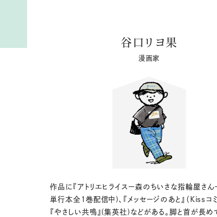
谷口リヨ果
漫画家
作品に『アトリエヒライスー森のちいさな指輪屋さん
単行本全1巻配信中)、『メッセージのあと』（Ｋｉｓｓコミ
『やさしい共鳴』(集英社)などがある。脚と首が長め