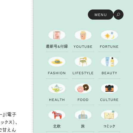
MENU
最
新
号
&
付
録
Y
O
U
T
U
B
E
F
O
R
T
U
N
E
F
A
S
H
I
O
N
L
I
F
E
S
T
Y
L
E
B
E
A
U
T
Y
H
E
A
L
T
H
F
O
O
D
C
U
L
T
U
R
E
ー』(電子
ックス）、
北
欧
旅
コ
ミ
ッ
ク
で甘えん