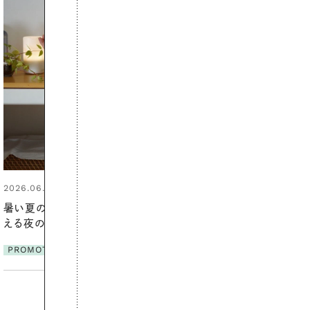
2026.07.21
【高山都さんが楽しむデンマーク
発・ベーリングの腕時計】 アクセサ
リーとの重ねづけも素敵な大人の
夏スタイル３選
PROMOTION