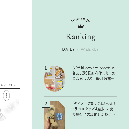
Ranking
DAILY
/
WEEKLY
1
【ご当地スーパー「ツルヤ」の
名品5選】長野在住・地元民
のお気に入り！ 軽井沢旅の
お土産にもおすすめのおい
FESTYLE
しいもの
2
【ダイソーで買ってよかった！
トラベルグッズ4選】この夏
の旅行に大活躍！ かわいく
て便利な厳選マストバイア
イテム