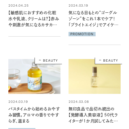
2024.04.25
2024.03.19
【敏感肌におすすめの化粧
気になる目もとの“ゴーグル
水や乳液、クリームは？】赤み
ゾーン”をこれ1本でケア！
や刺激が気になるカサカサ
「ブライトエイジ」でアイケア
な肌にやさしいスキンケア
事始め
PROMOTION
BEAUTY
BEAUTY
2024.03.19
2024.03.08
バスタイムから始めるおやす
無印良品で品切れ続出の
み習慣。アロマの香りでやす
【発酵導入美容液】 50代ラ
らぎ、温まる
イターが1か月試してみた結
果。水0%、発酵液65%以上