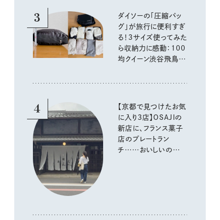
3
ダイソーの「圧縮バッ
グ」が旅行に便利すぎ
る！3サイズ使ってみた
ら収納力に感動：100
均クイーン渋谷飛鳥の
『本当にいいもの』第
10回③
4
【京都で見つけたお気
に入り3店】OSAJIの
新店に、フランス菓子
店のプレートラン
チ……おいしいのんび
り街歩き。