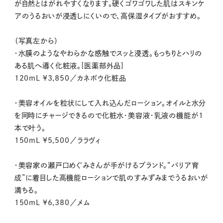
が自然とはがれやすくなります。硬くゴワゴワした肌はスキンケ
アのうるおいが浸透しにくいので、高保湿タイプがおすすめ。
（写真左から）
・水膜のようなやわらかな感触でスッと浸透。もっちりとハリの
ある肌へ導く化粧液。[医薬部外品]
120mL ¥3,850／カネボウ化粧品
・美容オイルを粒状にして入れ込んだローション。オイルと水分
を同時にチャージできるので化粧水・美容液・乳液の機能が1
本で叶う。
150mL ¥5,500／ララヴィ
・美容家の瀬戸口めぐみさんが手がけるブランド。“バリア育
成”に着目した高機能ローションで肌のすみずみまでうるおいが
満ちる。
150mL ¥6,380／メム