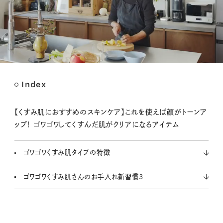
Index
M
u
t
【くすみ肌におすすめのスキンケア】これを使えば顔がトーンア
e
ップ！ ゴワゴワしてくすんだ肌がクリアになるアイテム
ゴワゴワくすみ肌タイプの特徴
ゴワゴワくすみ肌さんのお手入れ新習慣3