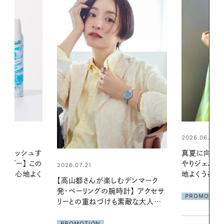
2026.06.01
2026.06.01
真夏に向けて、ハーブが香るひん
暑い夏のナイ
やりジェルと出合う。暑い季節に心
える夜の爽
地よくうるおう、軽やかなボディケ
デンマーク
ア
PROMOTIO
クセサ
PROMOTION
素敵な大人の