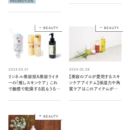
PROMOTION
配合の効果はやはりすごか
った！
BEAUTY
BEAUTY
2024.03.01
2024.02.28
リンネル美容担&美容ライタ
【美容のプロが愛用するスキ
ーの「推しスキンケア」 これ
ンケアアイテム】保湿力や角
で敏感で乾燥する肌もうるう
質ケアはこのアイテムが優
るに！
秀です！
BEAUTY