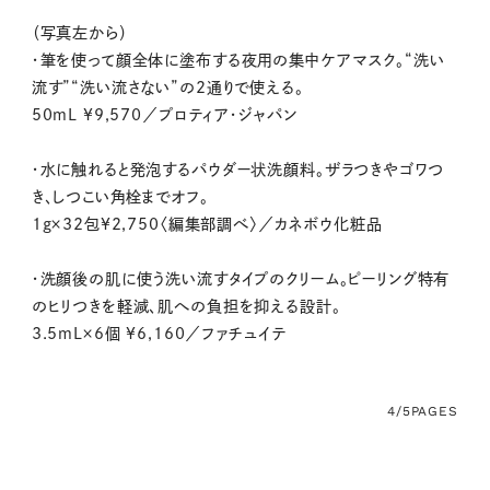
（写真左から）
・筆を使って顔全体に塗布する夜用の集中ケアマスク。“洗い
流す”“洗い流さない”の2通りで使える。
50mL ¥9,570／プロティア・ジャパン
・水に触れると発泡するパウダー状洗顔料。ザラつきやゴワつ
き、しつこい角栓までオフ。
1g×32包¥2,750〈編集部調べ〉／カネボウ化粧品
・洗顔後の肌に使う洗い流すタイプのクリーム。ピーリング特有
のヒリつきを軽減、肌への負担を抑える設計。
3.5mL×6個 ¥6,160／ファチュイテ
4/5
PAGES