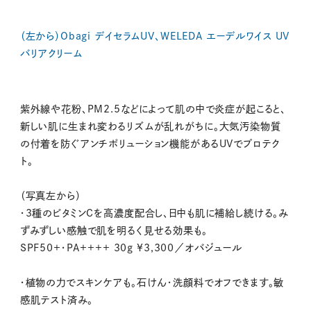
（左から）Obagi デイセラムUV、WELEDA エーデルワイス UV
バリアクリーム
紫外線や花粉、PM2.5などによって肌の中で炎症が起こると、
新しい肌に生まれ変わるリズムが乱れがちに。大気汚染物質
の付着を防ぐアンチポリューション機能があるUVでプロテク
ト。
（写真左から）
・3種のビタミンCを高濃度配合し、日中も肌に補給し続ける。み
ずみずしい感触で肌を明るく見せる効果も。
SPF50+・PA++++ 30g ¥3,300／オバジュール
・植物の力でスキンケアも。石けん・洗顔料でオフできます。敏
感肌テスト済み。