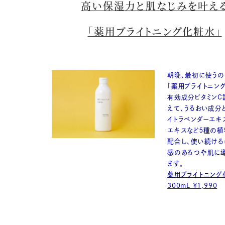
高い保湿力と肌なじみを叶え
「薬用ブライトニング化粧水」
朝晩、最初に使うの
「薬用ブライトニン
有効成分ビタミンC
えて、うるおい成分
イトラベンダーエキ
エキスなど５種の植
配合し、使い続ける
感のあるつや肌に
ます。
薬用ブライトニン
300mL ￥1,990