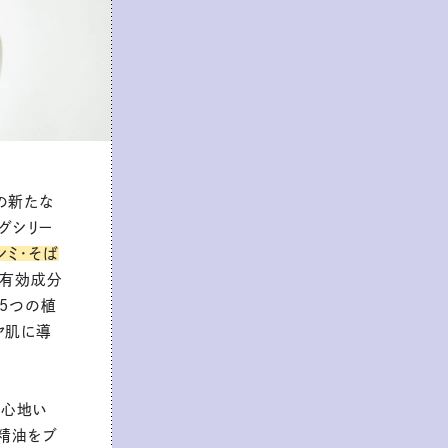
の新たな
グシリー
シミ・そば
。有効成分
や5つの植
ヤ肌に導
も心地い
の精油をブ