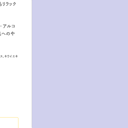
もリラック
・アルコ
肌へのや
キス、キウイエキ