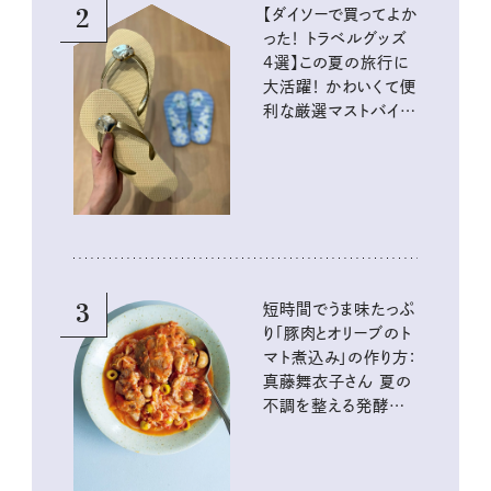
2
【ダイソーで買ってよか
った！ トラベルグッズ
4選】この夏の旅行に
大活躍！ かわいくて便
利な厳選マストバイア
イテム
3
短時間でうま味たっぷ
り「豚肉とオリーブのト
マト煮込み」の作り方：
真藤舞衣子さん 夏の
不調を整える発酵レ
シピ