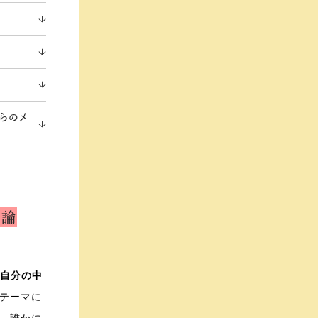
からのメ
総論
「
自分の中
テーマに