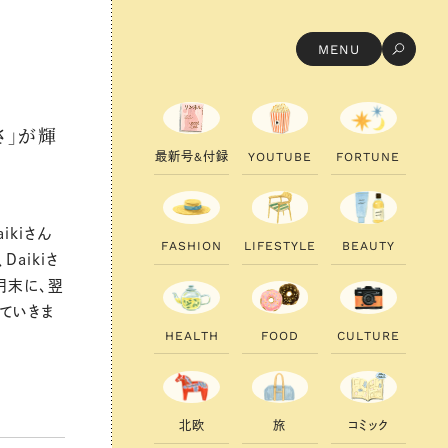
MENU
さ」が輝
最
新
号
&
付
録
Y
O
U
T
U
B
E
F
O
R
T
U
N
E
kiさん
F
A
S
H
I
O
N
L
I
F
E
S
T
Y
L
E
B
E
A
U
T
Y
aikiさ
月末に、翌
ていきま
H
E
A
L
T
H
F
O
O
D
C
U
L
T
U
R
E
北
欧
旅
コ
ミ
ッ
ク