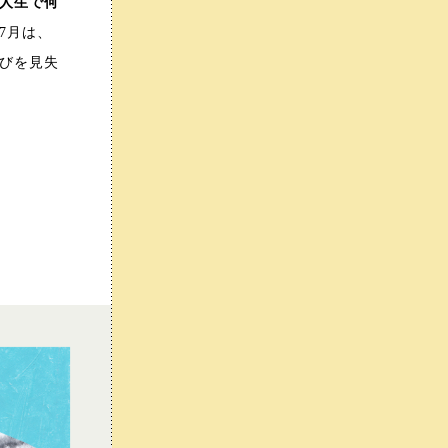
人生で何
7月は、
びを見失