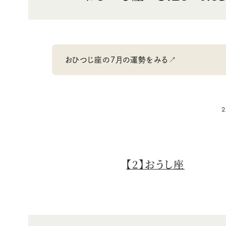
おひつじ座の7月の運勢をみる↗
2
【2】おうし座