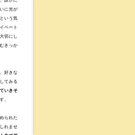
、誰かに
いに光が
という気
イベート
大切にし
むきっか
、好きな
してみる
ていきそ
す。
められた
しれませ