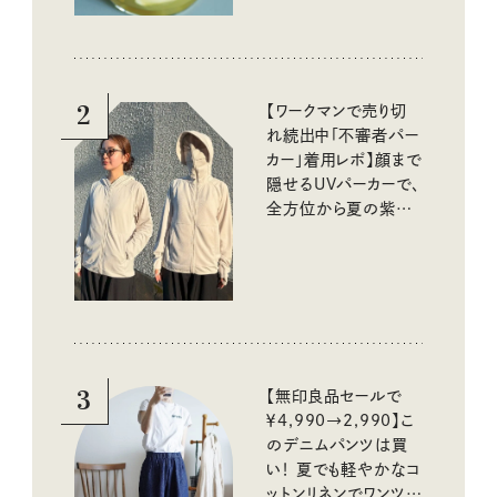
2
【ワークマンで売り切
れ続出中「不審者パー
カー」着用レポ】顔まで
隠せるUVパーカーで、
全方位から夏の紫外
線をブロック
3
【無印良品セールで
￥4,990→2,990】こ
のデニムパンツは買
い！ 夏でも軽やかなコ
ットンリネンでワンツー