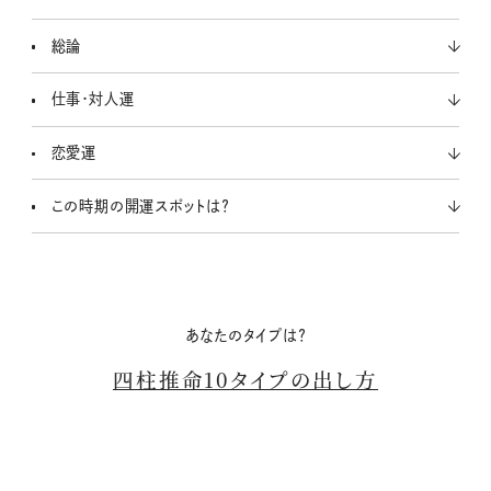
u
t
総論
e
仕事・対人運
恋愛運
この時期の開運スポットは？
あなたのタイプは？
四柱推命10タイプの出し方