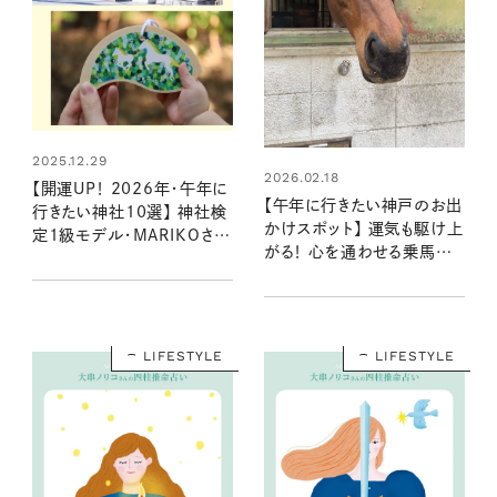
2025.12.29
2026.02.18
【開運UP！ 2026年・午年に
【午年に行きたい神戸のお出
行きたい神社10選】 神社検
かけスポット】 運気も駆け上
定1級モデル・MARIKOさん
がる！ 心を通わせる乗馬体
が選ぶ、馬ゆかりのパワース
験と「馬モチーフ」の縁起物
ポット
巡り
LIFESTYLE
LIFESTYLE