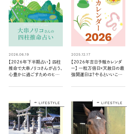
2026.06.19
2025.12.17
【2026年下半期占い】 四柱
【2026年吉日予報カレンダ
推命で大串ノリコさんが占う、
ー】 一粒万倍日×天赦日の最
心豊かに過ごすためのヒント
強開運日は？やるといいこと
とアクション
やNG行動まで丸わかり！
LIFESTYLE
LIFESTYLE