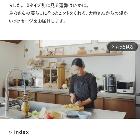
ました。10タイプ別に見る運勢はいかに。
みなさんの暮らしにそっとヒントをくれる、大串さんからの温か
いメッセージをお届けします。
もっと見る
arrow_forward_ios
Index
M