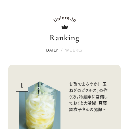
Ranking
DAILY
/
WEEKLY
1
甘酢でまろやか！「玉
ねぎのピクルス」の作
り方。冷蔵庫に常備し
ておくと大活躍：真藤
舞衣子さんの発酵と
酸味の仕込みごはん