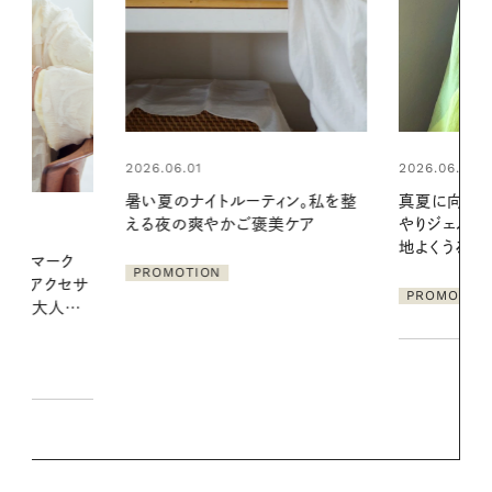
2026.06.01
2026.07.24
ィン。私を整
真夏に向けて、ハーブが香るひん
夏の髪と心が
美ケア
やりジェルと出合う。暑い季節に心
る【大人気の
地よくうるおう、軽やかなボディケ
1本で汗ばむ
ア
PROMOTION
PROMOTIO