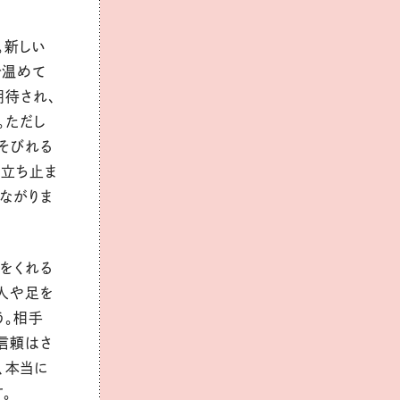
。新しい
で温めて
期待され、
。ただし
そびれる
度立ち止ま
ながりま
をくれる
人や足を
う。相手
信頼はさ
、本当に
。