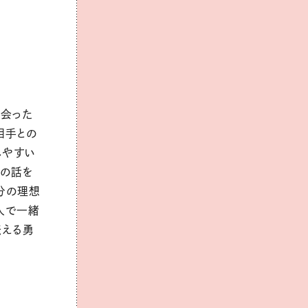
、会った
相手との
れやすい
先の話を
分の理想
人で一緒
伝える勇