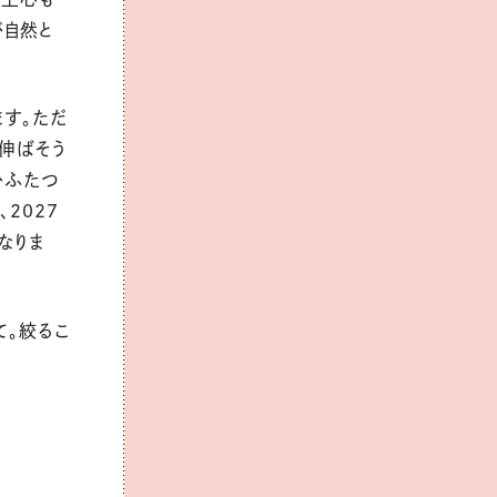
が自然と
す。ただ
伸ばそう
かふたつ
2027
なりま
て。絞るこ