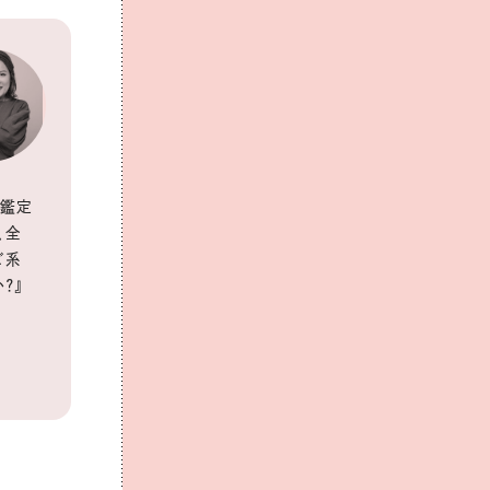
で鑑定
、全
ビ系
？』