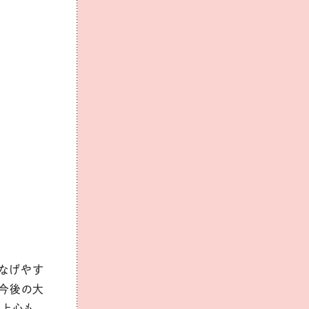
つなげやす
、今後の大
向上心も