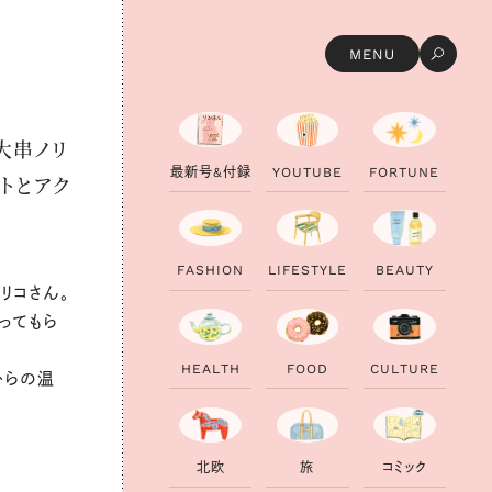
MENU
 大串ノリ
最
新
号
&
付
録
Y
O
U
T
U
B
E
F
O
R
T
U
N
E
トとアク
F
A
S
H
I
O
N
L
I
F
E
S
T
Y
L
E
B
E
A
U
T
Y
リコさん。
ってもら
H
E
A
L
T
H
F
O
O
D
C
U
L
T
U
R
E
からの温
北
欧
旅
コ
ミ
ッ
ク