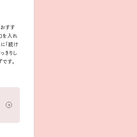
がおすす
力を入れ
紙に「続け
っきりし
ずです。