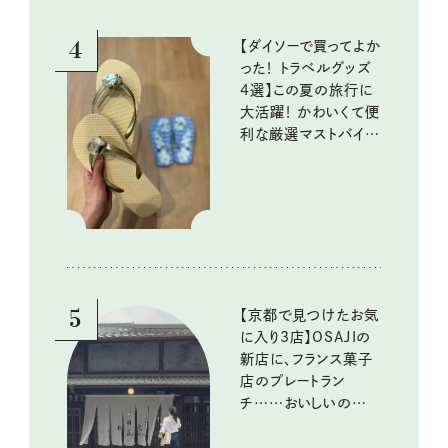
4
【ダイソーで買ってよか
った！ トラベルグッズ
4選】この夏の旅行に
大活躍！ かわいくて便
利な厳選マストバイア
イテム
5
【京都で見つけたお気
に入り3店】OSAJIの
新店に、フランス菓子
店のプレートラン
チ……おいしいのんび
り街歩き。