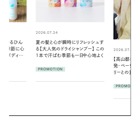
2026.06.01
リフレッシュす
お出かけ前の
ンプー】 この
の一日。汗ば
2026.07.21
一日中心地よく
に過ごす私
【高山都さんが楽しむデンマーク
発・ベーリングの腕時計】 アクセサ
PROMOTIO
リーとの重ねづけも素敵な大人の
夏スタイル３選
PROMOTION