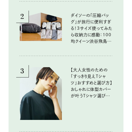
2
ダイソーの「圧縮バッ
グ」が旅行に便利すぎ
る！3サイズ使ってみた
ら収納力に感動：100
均クイーン渋谷飛鳥の
『本当にいいもの』第
10回③
3
【大人女性のための
「すっきり見えTシャ
ツ」おすすめと選び方】
おしゃれに体型カバー
が叶うTシャツ選びの
ポイントは？