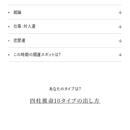
u
t
総論
e
仕事・対人運
恋愛運
この時期の開運スポットは？
あなたのタイプは？
四柱推命10タイプの出し方