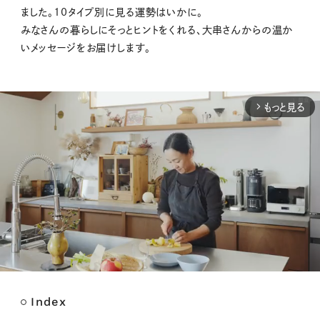
ました。10タイプ別に見る運勢はいかに。
みなさんの暮らしにそっとヒントをくれる、大串さんからの温か
いメッセージをお届けします。
もっと見る
arrow_forward_ios
Index
M