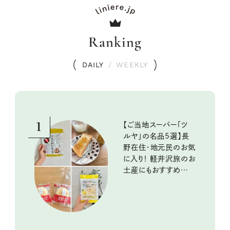
Ranking
DAILY
/
WEEKLY
1
【ご当地スーパー「ツ
ルヤ」の名品5選】長
野在住・地元民のお気
に入り！ 軽井沢旅のお
土産にもおすすめのお
いしいもの