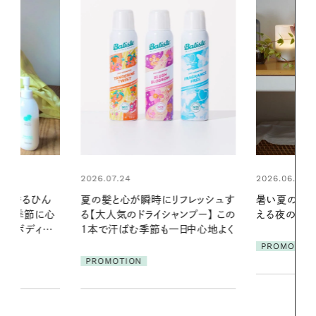
2026.06.01
2026.06.01
リフレッシュす
暑い夏のナイトルーティン。私を整
お出かけ前の
ンプー】 この
える夜の爽やかご褒美ケア
の一日。汗ば
一日中心地よく
に過ごす私
PROMOTION
PROMOTIO