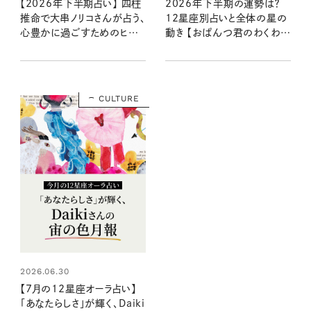
【2026年下半期占い】 四柱
2026年下半期の運勢は？
推命で大串ノリコさんが占う、
12星座別占いと全体の星の
心豊かに過ごすためのヒント
動き 【おぱんつ君のわくわく
とアクション
楽しい星占い】
CULTURE
2026.06.30
【7月の12星座オーラ占い】
「あなたらしさ」が輝く、Daiki