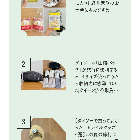
に入り！ 軽井沢旅のお
土産にもおすすめのお
いしいもの
2
ダイソーの「圧縮バッ
グ」が旅行に便利すぎ
る！3サイズ使ってみた
ら収納力に感動：100
均クイーン渋谷飛鳥の
『本当にいいもの』第
10回③
3
【ダイソーで買ってよか
った！ トラベルグッズ
4選】この夏の旅行に