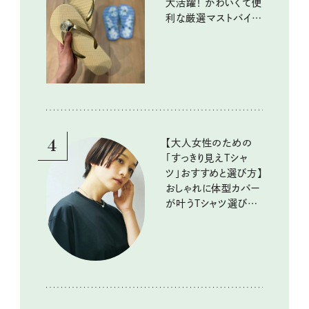
大活躍！ かわいくて便
利な厳選マストバイア
イテム
4
【大人女性のための
「すっきり見えTシャ
ツ」おすすめと選び方】
おしゃれに体型カバー
が叶うTシャツ選びの
ポイントは？