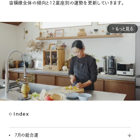
宙模様全体の傾向と12星座別の運勢を更新していきます。
もっと見る
arrow_forward_ios
Index
M
u
t
7月の総合運
e