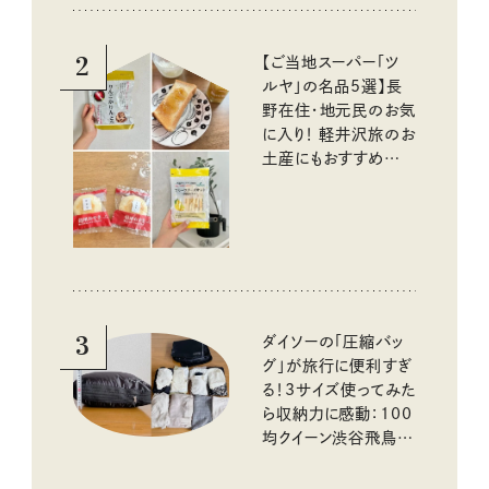
2
【ご当地スーパー「ツ
ルヤ」の名品5選】長
野在住・地元民のお気
に入り！ 軽井沢旅のお
土産にもおすすめのお
いしいもの
3
ダイソーの「圧縮バッ
グ」が旅行に便利すぎ
る！3サイズ使ってみた
ら収納力に感動：100
均クイーン渋谷飛鳥の
『本当にいいもの』第
10回③