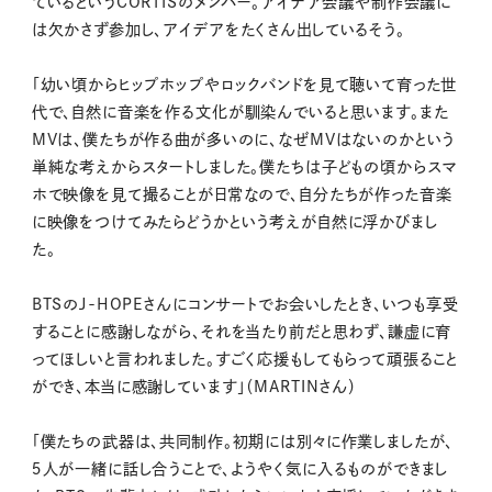
ているというCORTISのメンバー。アイデア会議や制作会議に
は欠かさず参加し、アイデアをたくさん出しているそう。
「幼い頃からヒップホップやロックバンドを見て聴いて育った世
代で、自然に音楽を作る文化が馴染んでいると思います。また
MVは、僕たちが作る曲が多いのに、なぜMVはないのかという
単純な考えからスタートしました。僕たちは子どもの頃からスマ
ホで映像を見て撮ることが日常なので、自分たちが作った音楽
に映像をつけてみたらどうかという考えが自然に浮かびまし
た。
BTSのJ-HOPEさんにコンサートでお会いしたとき、いつも享受
することに感謝しながら、それを当たり前だと思わず、謙虚に育
ってほしいと言われました。すごく応援もしてもらって頑張ること
ができ、本当に感謝しています」（MARTINさん）
「僕たちの武器は、共同制作。初期には別々に作業しましたが、
５人が一緒に話し合うことで、ようやく気に入るものができまし