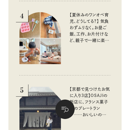
4
【夏休みのワンオペ育
児、どうしてる？】 気負
わずムリなく。お昼ご
飯、工作、お片付けな
ど、親子で一緒に楽し
める工夫
5
【京都で見つけたお気
に入り3店】OSAJIの
新店に、フランス菓子
店のプレートラン
チ……おいしいのんび
り街歩き。