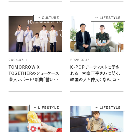
ました！
CULTURE
LIFESTYLE
2024.07.11
2025.07.15
TOMORROW X
K-POPアーティストに愛さ
TOGETHERのショーケース
れる！ 古家正亨さんに聞く、
潜入レポート！新曲「誓い
韓国の人と仲良くなる、コミュ
（CHIKAI）」へ込められた思
ニケーションの極意4か条と
いを明かす（7/16更新）
は？【kazumiさんが学ぶ、と
きめきの韓国】
LIFESTYLE
LIFESTYLE