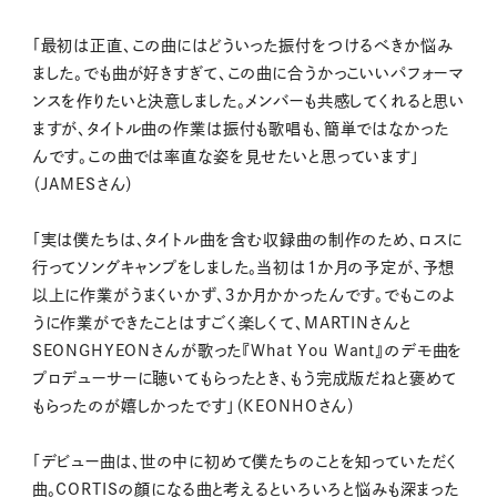
「最初は正直、この曲にはどういった振付をつけるべきか悩み
ました。でも曲が好きすぎて、この曲に合うかっこいいパフォーマ
ンスを作りたいと決意しました。メンバーも共感してくれると思い
ますが、タイトル曲の作業は振付も歌唱も、簡単ではなかった
んです。この曲では率直な姿を見せたいと思っています」
（JAMESさん）
「実は僕たちは、タイトル曲を含む収録曲の制作のため、ロスに
行ってソングキャンプをしました。当初は１か月の予定が、予想
以上に作業がうまくいかず、３か月かかったんです。でもこのよ
うに作業ができたことはすごく楽しくて、MARTINさんと
SEONGHYEONさんが歌った『What You Want』のデモ曲を
プロデューサーに聴いてもらったとき、もう完成版だねと褒めて
もらったのが嬉しかったです」（KEONHOさん）
「デビュー曲は、世の中に初めて僕たちのことを知っていただく
曲。CORTISの顔になる曲と考えるといろいろと悩みも深まった