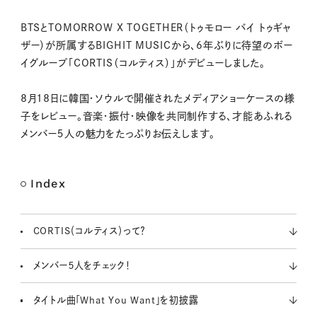
M
BTSとTOMORROW X TOGETHER（トゥモロー バイ トゥギャ
u
ザー）が所属するBIGHIT MUSICから、6年ぶりに待望のボー
t
イグループ「CORTIS（コルティス）」がデビューしました。
e
8月18日に韓国・ソウルで開催されたメディアショーケースの様
子をレビュー。音楽・振付・映像を共同制作する、才能あふれる
メンバー５人の魅力をたっぷりお伝えします。
Index
CORTIS（コルティス）って？
メンバー５人をチェック！
タイトル曲「What You Want」を初披露