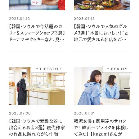
2025.04.13
2025.04.13
【韓国・ソウルで今話題のカ
【韓国・ソウルで人気のグル
フェ＆スウィーツショップ3選】
メ3選】“本当においしい！”と
ドーナツやクッキーなど、見た
地元で愛される名店をご案
目もキュン♡な、最新グルメ
内
に出合える！
LIFESTYLE
BEAUTY
2025.07.06
2025.07.01
【韓国・ソウルで素敵な器に
韓流女優も御用達のサロン
出合えるお店3選】 現代作家
で！ 韓流ヘアメイクを体験し
の作品に触れながら作陶体
てみた！ 【kazumiさんが学