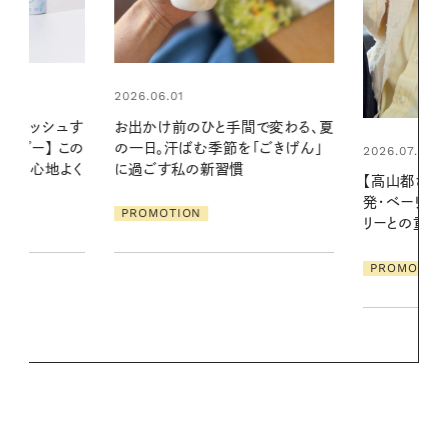
2026.06.01
間で変わる、夏
真夏に向けて
「ごきげん」
やりジェルと
2026.07.21
地よくうるお
【高山都さんが楽しむデンマーク
ア
発・ベーリングの腕時計】 アクセサ
PROMOTIO
リーとの重ねづけも素敵な大人の
夏スタイル３選
PROMOTION