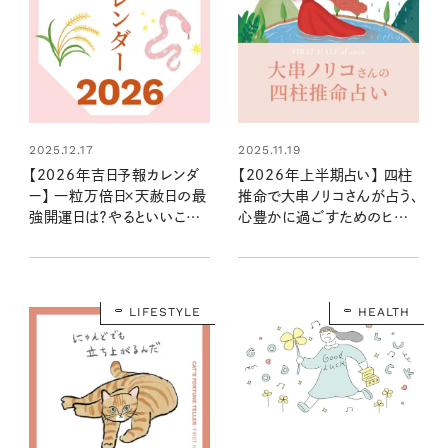
2025.12.17
2025.11.19
【2026年吉日予報カレンダ
【2026年上半期占い】 四柱
ー】 一粒万倍日×天赦日の最
推命で大串ノリコさんが占う、
強開運日は？やるといいこと
心豊かに過ごすためのヒント
やNG行動まで丸わかり！
とアクション
LIFESTYLE
HEALTH