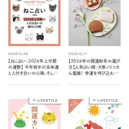
2025.12.26
2025.12.17
【ねこ占い・2026年上半期
【2026年の開運財布の選び
の運勢】 今年前半の全体運
方】人気占い師・大串ノリコさ
と人付き合いの心得、そして
ん監修！ 幸運を呼び込む注
12種のねこの運命は？
目の色やモチーフ、新調すべ
き開運日は？
LIFESTYLE
LIFESTYLE