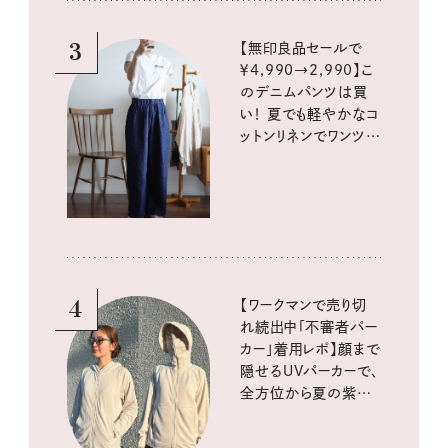
3
【無印良品セールで
￥4,990→2,990】こ
のデニムパンツは買
い！ 夏でも軽やかなコ
ットンリネンでワンツー
コーデに大活躍！
4
【ワークマンで売り切
れ続出中「不審者パー
カー」着用レポ】顔まで
隠せるUVパーカーで、
全方位から夏の紫外
線をブロック