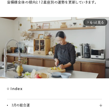
宙模様全体の傾向と12星座別の運勢を更新していきます。
もっと見る
arrow_forward_ios
Index
M
u
t
3月の総合運
e