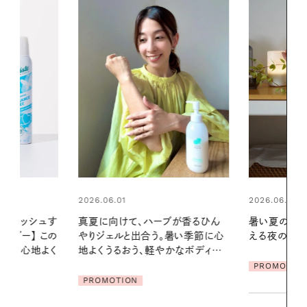
2026.06.01
ブが香るひん
暑い夏のナイトルーティン。私を整
暑い季節に心
える夜の爽やかご褒美ケア
2026.07.21
かなボディケ
【高山都さん
PROMOTION
発・ベーリングの
リーとの重ね
夏スタイル３