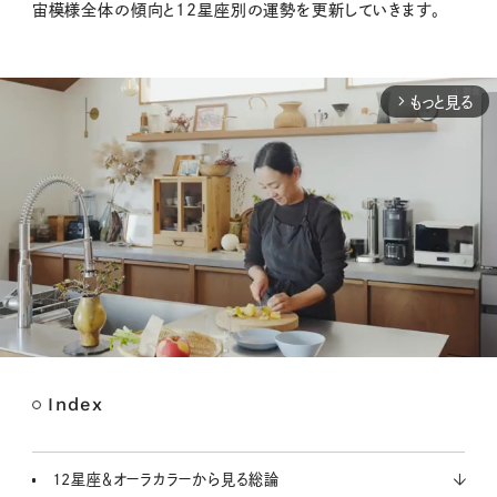
宙模様全体の傾向と12星座別の運勢を更新していきます。
もっと見る
arrow_forward_ios
Index
M
u
t
12星座＆オーラカラーから見る総論
e