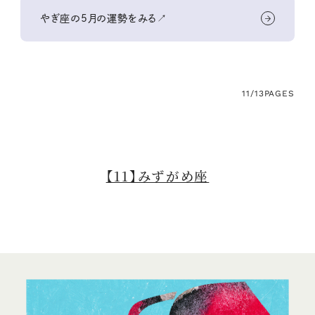
やぎ座の5月の運勢をみる↗
11/13
PAGES
【11】みずがめ座