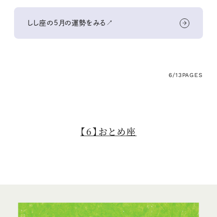
しし座の5月の運勢をみる↗
6/13
PAGES
【6】おとめ座