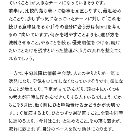
ていくこと
」が大きなテーマになっていきそうです
。
前半は、比較的落ち着いて物事を見直しやすく、最近始め
たことや、少しずつ気になっていたテーマに対して「
これを
続ける意味はあるか
」「
今の自分に合う形は何か
」を考え
るのに向いています。
何かを増やすことよりも、選び方を
洗練させる
こと。やることを絞る、優先順位をつける、続け
たいことだけを残すといった整理が、5月の流れを整えてく
れるでしょう。
一方で、中旬以降は情報や会話、人とのやりとりが一気に
活発になり、空気も少し忙しなくなっていきそうです。気にな
ることが増えたり、予定が立て込んだり、頭の中にいくつも
の考えが同時に浮かんできたりする人もいるでしょう。だか
らこそ5月は、
動く前にひと呼吸置けるかどうかが大切
で
す。すぐ反応するより、ひとつずつ選び直すこと。全部を同時
に進めるより、「今月はこれ」と決めること。その落ち着きが、
流れに飲まれず、自分のペースを保つ助けになります。