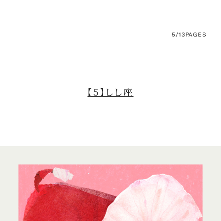
5/13
PAGES
【5】しし座