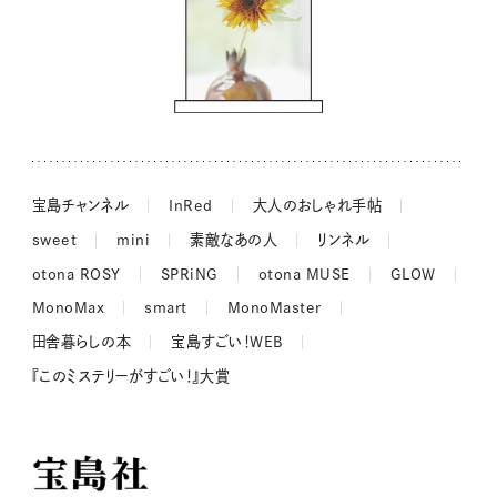
街角ワンデイ
ドーナツハント
吉田羊さんの着物と12のアソビゴコロ
長谷川あかりさんの今週もお疲れ様つまみ
宝島チャンネル
InRed
大人のおしゃれ手帖
sweet
mini
素敵なあの人
リンネル
otona ROSY
SPRiNG
otona MUSE
GLOW
MonoMax
smart
MonoMaster
田舎暮らしの本
宝島すごい！WEB
『このミステリーがすごい！』大賞