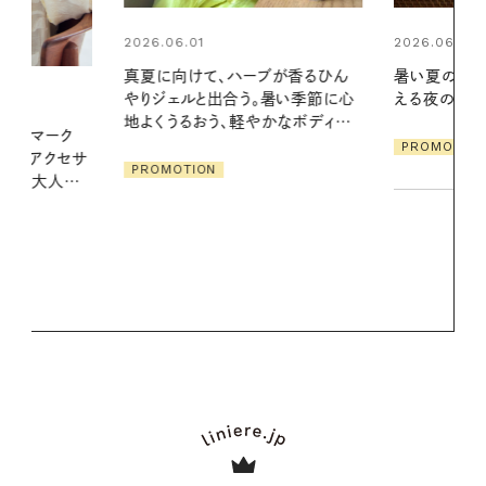
2026.06.01
2026.07.24
ブが香るひん
暑い夏のナイトルーティン。私を整
夏の髪と心が
暑い季節に心
える夜の爽やかご褒美ケア
る【大人気の
かなボディケ
1本で汗ばむ
PROMOTION
PROMOTIO