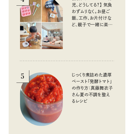
児、どうしてる？】 気負
わずムリなく。お昼ご
飯、工作、お片付けな
ど、親子で一緒に楽し
める工夫
5
じっくり煮詰めた濃厚
ペースト「発酵トマト」
の作り方：真藤舞衣子
さん夏の不調を整え
るレシピ