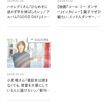
2024.10.20
2024.12.13
ハナレグミさん「ひらめきに
【映画『コール・ミー・ダンサ
迷わず手を伸ばしたい」／ア
ー』インタビュー】 親子でぜひ
ルバム『GOOD DAY』インタ
観たい、インド人ダンサー、マ
ビュー
ニーシュ・チャウハンさんが
夢を追いかけ続ける姿
CULTURE
2025.01.23
小原 晩さん「普段本は読ま
なくても、言葉を大事にして
いる人に届けたい」／新刊
『ここで唐揚げ弁当を食べな
いでください』が発売