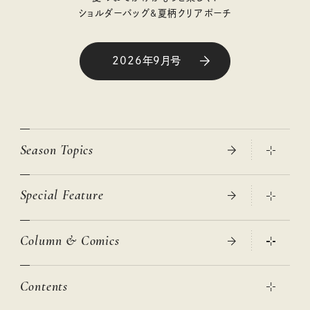
ショルダーバッグ&夏柄クリアポーチ
2026年9月号
Season Topics
Special Feature
真夏のひんやりグッズ 2026
大人のリュック探し 2026SS
Column & Comics
ニトリ・イケア・無印良品で賢くおしゃれなインテリア
2026年春夏 トレンドファッションニュース
この春ほしい大人のスニーカー 2026春夏
2026年下半期占い大特集
絶品、お餅レシピ大集合！
Contents
女子旅おすすめスポット 暮らすように心地いいリンネル旅ガイ
ぐれいさん
ド
本当に使える「旅道具」
明日もいい日になりますように