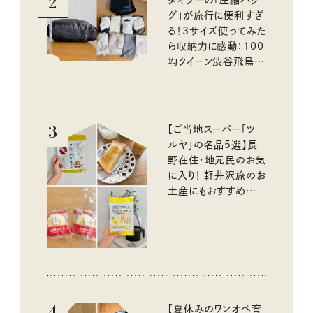
2
グ」が旅行に便利すぎ
る！3サイズ使ってみた
ら収納力に感動：100
均クイーン渋谷飛鳥の
『本当にいいもの』第
10回③
3
【ご当地スーパー「ツ
ルヤ」の名品5選】長
野在住・地元民のお気
に入り！ 軽井沢旅のお
土産にもおすすめのお
いしいもの
4
【夏休みのワンオペ育