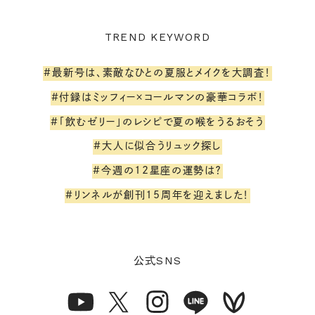
TREND KEYWORD
#最新号は、素敵なひとの夏服とメイクを大調査！
#付録はミッフィー×コールマンの豪華コラボ！
#「飲むゼリー」のレシピで夏の喉をうるおそう
#大人に似合うリュック探し
#今週の12星座の運勢は？
#リンネルが創刊15周年を迎えました！
SNS
公式