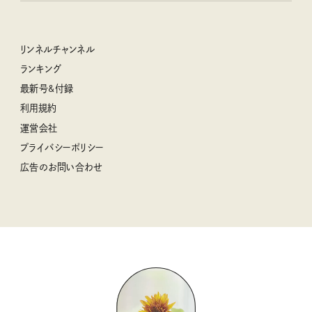
幸せな老後のための リンネルマネー講座
世界のサンタさんに会って来た！
清水みさとの食いしんぼう寄り道サウナ
リンネルおしゃれファッションスナップ
私の住むまち、好きな場所。LOCAL LIFE REPORT
ときめく冬の贈りもの
クグロフの猫
リンネル暮らし部
リンネルチャンネル
リンネル 暮らしの道具大賞
クラフトビール案内
中沢元紀の板前さん入門
リンネルチャンネル
ランキング
ナチュラルメイクレッスン
母の日に贈りたい、お花モチーフのアイテム
空想喫茶トラノコクさんのあの店この店、喫茶訪問日記
おぱんつ君のわくわく楽しい一週間占い
最新号&付録
喜ばれる贈り物手帖
うちねこグランプリ2026、発表！
圷みほさんのゆるっと週末キャンプ通信
毎日が心地よくなるリンネルタロット
利用規約
2026年上半期占い大特集
豆柴・まもるくんの旅日記
運営会社
2025年下半期占い大特集
柳沢小実さんのお散歩するようなゆるり旅
プライバシーポリシー
猫と一緒に心地いい暮らし
広告のお問い合わせ
valoさんのかわいいもの探し
tsukuru & Lin. ツクルアンドリン
kippis（キッピス）
暮らしの時産テクニック
バッグの中身
コウケンテツのヒトワザ巡り
ノーラのフィンランド旅気分