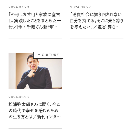
2024.07.29
2024.06.27
「卒母します！」と家族に宣言
「消費社会に振り回されない
し、実践したことをまとめた一
自分を持てる。そこに光と誇り
冊／田中 千絵さん新刊『卒
を与えたい」／塩谷 舞さん
母のためにやってみた50の
新刊『小さな声の向こうに』イ
こと』インタビュー
ンタビュー
CULTURE
2024.01.28
松浦弥太郎さんに聞く、今こ
の時代で幸せを感じるため
の生き方とは／新刊インタビ
ュー