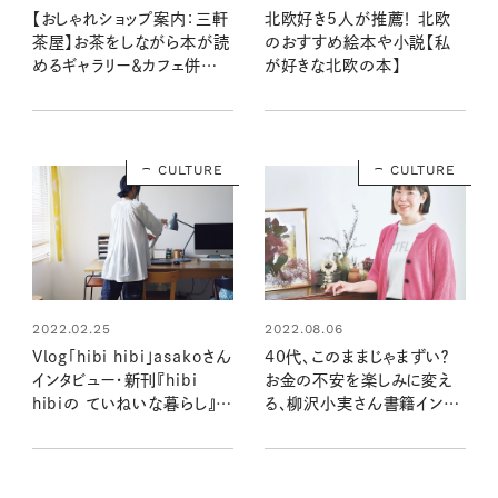
【おしゃれショップ案内：三軒
北欧好き5人が推薦！ 北欧
茶屋】お茶をしながら本が読
のおすすめ絵本や小説【私
めるギャラリー＆カフェ併設
が好きな北欧の本】
の書店「twililight」
CULTURE
CULTURE
2022.02.25
2022.08.06
Vlog「hibi hibi」asakoさん
40代、このままじゃまずい？
インタビュー・新刊『hibi
お金の不安を楽しみに変え
hibiの ていねいな暮らし』の
る、柳沢小実さん書籍インタ
こと。
ビュー