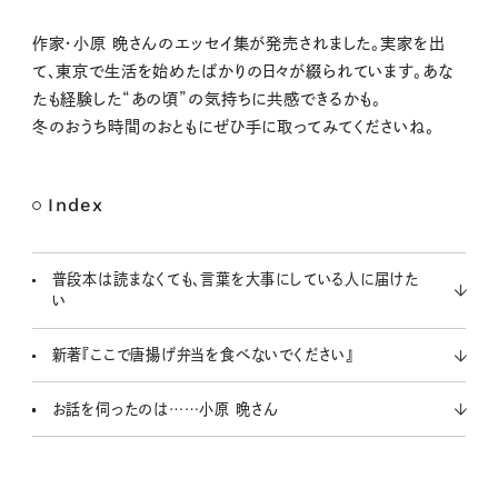
M
作家・小原 晩さんのエッセイ集が発売されました。実家を出
u
て、東京で生活を始めたばかりの日々が綴られています。あな
t
たも経験した“あの頃”の気持ちに共感できるかも。
e
冬のおうち時間のおともにぜひ手に取ってみてくださいね。
Index
普段本は読まなくても、言葉を大事にしている人に届けた
い
新著『ここで唐揚げ弁当を食べないでください』
お話を伺ったのは……小原 晩さん