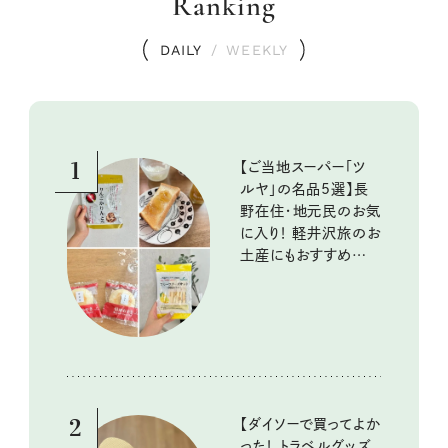
Ranking
DAILY
/
WEEKLY
1
【ご当地スーパー「ツ
ルヤ」の名品5選】長
野在住・地元民のお気
に入り！ 軽井沢旅のお
土産にもおすすめのお
いしいもの
2
【ダイソーで買ってよか
った！ トラベルグッズ