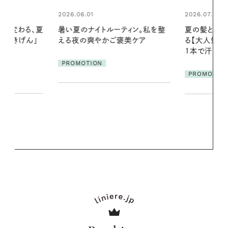
2026.07.24
2026.06.01
ィン。私を整
夏の髪と心が瞬時にリフレッシュす
真夏に向けて
美ケア
る【大人気のドライシャンプー】 この
やりジェルと
1本で汗ばむ季節も一日中心地よく
地よくうるお
ア
PROMOTION
PROMOTIO