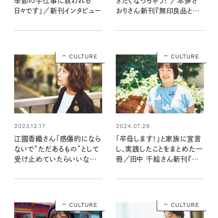
季節の手仕事に救われる
きたくなっちゃう！ ／本多さ
日々です」／新刊インタビュー
おりさん新刊『無印良品と
365日』インタビュー
CULTURE
CULTURE
2023.12.17
2024.07.29
江國香織さん「感傷的になら
「卒母します！」と家族に宣言
ないで“ただあるもの”として
し、実践したことをまとめた一
受け止めていたらいいなっ
冊／田中 千絵さん新刊『卒
て」／新刊インタビュー
母のためにやってみた50の
こと』インタビュー
CULTURE
CULTURE