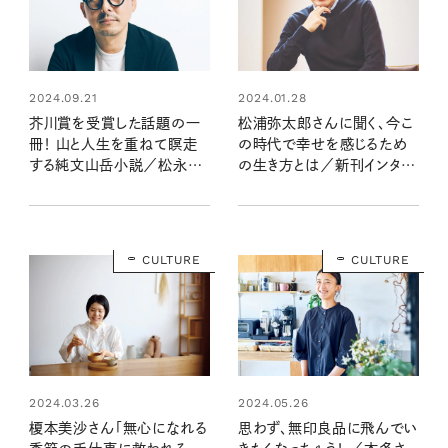
2024.09.21
2024.01.28
芥川賞を受賞した話題の一
松浦弥太郎さんに聞く、今こ
冊！ 山と人生を重ねて瞑走
の時代で幸せを感じるため
する純文山岳小説／松永K
の生き方とは／新刊インタビ
三蔵さん新刊『バリ山行』イン
ュー
タビュー
CULTURE
CULTURE
2024.03.26
2024.05.26
榎本美沙さん「無心になれる
思わず、無印良品に飛んでい