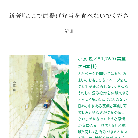
新著『ここで唐揚げ弁当を食べないでくださ
い』
小原 晩／¥1,760（実業
之日本社）
ふとページを開いてみると、あ
まりのおもしろさにページをた
ぐる手が止められない、そんな
うれしい読み心地を体験できる
エッセイ集。なんてことのない
日々の中にある悲劇と喜劇、可
笑しみと切なさがぐるぐると、
ないまぜになったような感情
が胸に込み上げてくる！ 私家
版と同じく佐治みづきさんによ