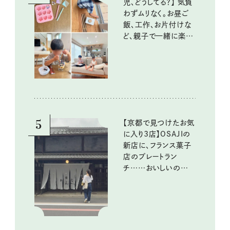
児、どうしてる？】 気負
わずムリなく。お昼ご
飯、工作、お片付けな
ど、親子で一緒に楽し
める工夫
5
【京都で見つけたお気
に入り3店】OSAJIの
新店に、フランス菓子
店のプレートラン
チ……おいしいのんび
り街歩き。