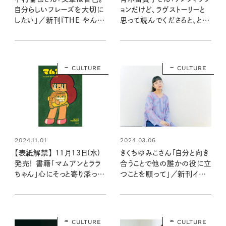
自分らしいフレーズを大切に
ョンだけど、ラヴストーリーと
したい」／新刊『THE やんご
思って読んでくださると、とて
となき雑炊』インタビュー
もうれしい」／新刊インタビュ
ー
CULTURE
CULTURE
2024.11.01
2024.03.06
【表紙解禁】 11月13日(水)
きくちゆみこさん「自分と向き
発売！ 書籍「マムアンとララ
合うことで他の誰かの役に立
ちゃん」心にそっと寄り添って
つことを願って」／新刊インタ
くれる一冊が完成
ビュー
CULTURE
CULTURE