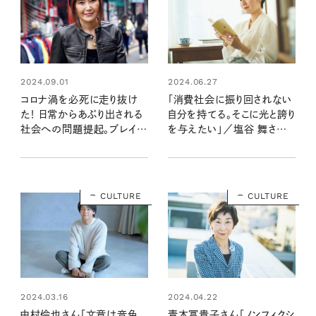
2024.09.01
2024.06.27
コロナ渦を必死に走り抜け
「消費社会に振り回されない
た！ 日常からあぶり出される
自分を持てる。そこに光と誇り
社会への問題提起。ブレイデ
を与えたい」／塩谷 舞さん
ィみかこさんのド根性エッセ
新刊『小さな声の向こうに』イ
イが発売／新刊『転がる珠玉
ンタビュー
のように』インタビュー
CULTURE
CULTURE
2024.03.16
2024.04.22
中村倫也さん「文章は音色。
青木冨貴子さん「ノンフィクシ