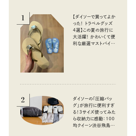
1
【ダイソーで買ってよか
った！ トラベルグッズ
4選】この夏の旅行に
大活躍！ かわいくて便
利な厳選マストバイア
イテム
2
ダイソーの「圧縮バッ
グ」が旅行に便利すぎ
る！3サイズ使ってみた
ら収納力に感動：100
均クイーン渋谷飛鳥の
『本当にいいもの』第