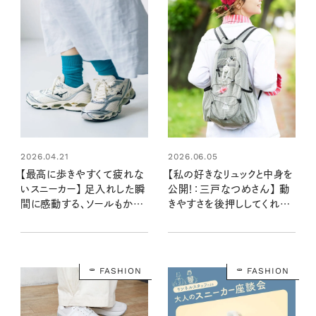
2026.04.21
2026.06.05
【最高に歩きやすくて疲れな
【私の好きなリュックと中身を
いスニーカー】 足入れした瞬
公開！：三戸なつめさん】 動
間に感動する、ソールもかわ
きやすさを後押ししてくれる
いい人気４ブランド
超軽量パッカブルリュック
FASHION
FASHION