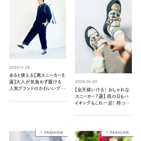
2025.11.26
あると使える【黒スニーカー8
2026.04.20
選】大人が気負わず履ける
人気ブランドのかわいいブラ
【全天候いける！ おしゃれな
ックシューズ、集合！
スニーカー7選】 雨の日もハ
イキングもこれ一足！ 持って
おいて間違いなしの万能モ
デル
FASHION
FASHION