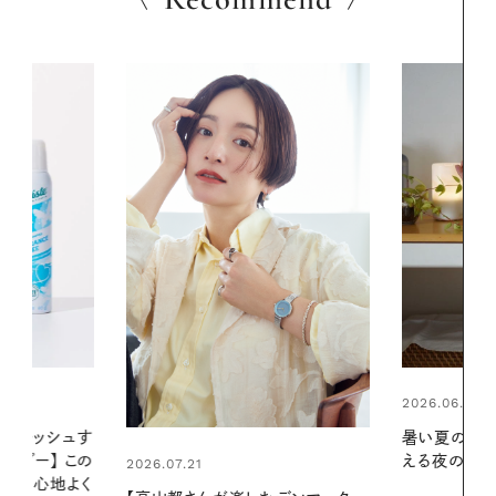
2026.06.01
2026.06.01
暑い夏のナイトルーティン。私を整
真夏に向けて
える夜の爽やかご褒美ケア
やりジェルと
地よくうるお