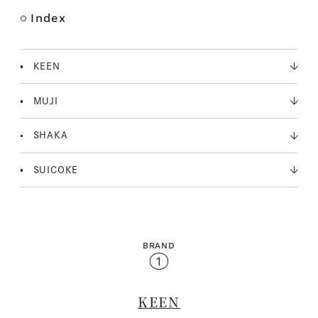
Index
M
u
t
KEEN
e
MUJI
SHAKA
SUICOKE
BRAND
1
KEEN