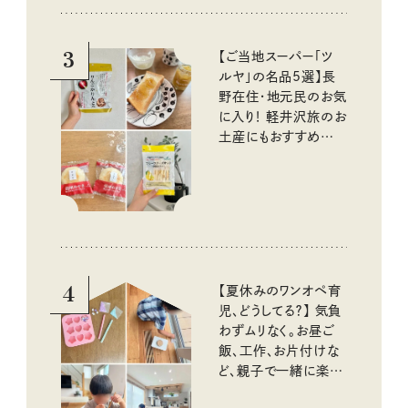
10回③
3
【ご当地スーパー「ツ
ルヤ」の名品5選】長
野在住・地元民のお気
に入り！ 軽井沢旅のお
土産にもおすすめのお
いしいもの
4
【夏休みのワンオペ育
児、どうしてる？】 気負
わずムリなく。お昼ご
飯、工作、お片付けな
ど、親子で一緒に楽し
める工夫