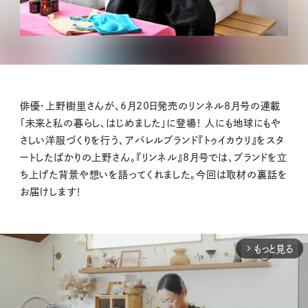
俳優・上野樹里さんが、6月20日発売のリンネル8月号の連載
「未来と私の暮らし、はじめました」に登場！ 人にも地球にもや
さしい洋服づくりを行う、アパレルブランド『トゥイカウリ』をスタ
ートしたばかりの上野さん。『リンネル』8月号では、ブランドを立
ち上げた背景や想いを語ってくれました。今回は取材の裏話を
お届けします！
もっと見る
arrow_forward_ios