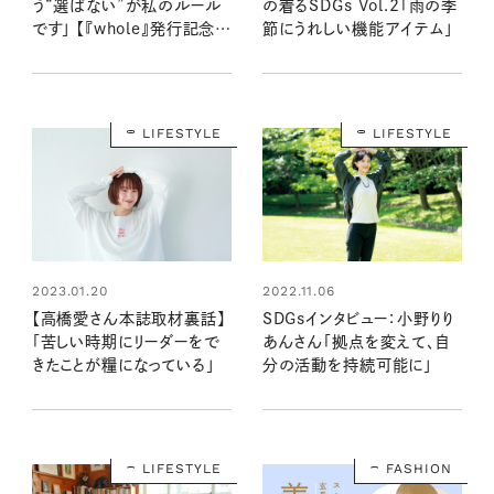
う“選ばない”が私のルール
の着るSDGs Vol.2「雨の季
です」 【『whole』発行記念イ
節にうれしい機能アイテム」
ンタビュー】
LIFESTYLE
LIFESTYLE
2023.01.20
2022.11.06
【高橋愛さん本誌取材裏話】
SDGsインタビュー：小野りり
「苦しい時期にリーダーをで
あんさん「拠点を変えて、自
きたことが糧になっている」
分の活動を持続可能に」
LIFESTYLE
FASHION