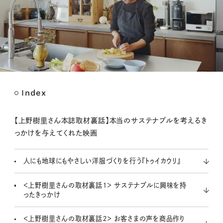
Index
M
u
t
【上野樹里さん本誌取材裏話】本当のサステナブルを考えるき
e
っかけを与えてくれた映画
人にも地球にもやさしい洋服づくりを行う『トゥイカウリ』
＜上野樹里さんの取材裏話１＞ サステナブルに興味を持
ったきっかけ
＜上野樹里さんの取材裏話２＞ お客さまの声を商品作り