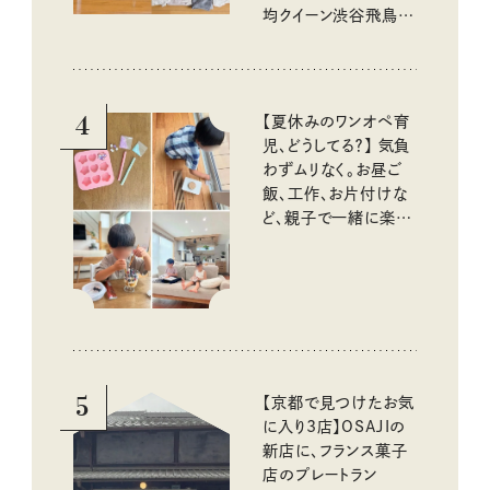
均クイーン渋谷飛鳥の
『本当にいいもの』第
10回③
4
【夏休みのワンオペ育
児、どうしてる？】 気負
わずムリなく。お昼ご
飯、工作、お片付けな
ど、親子で一緒に楽し
める工夫
5
【京都で見つけたお気
に入り3店】OSAJIの
新店に、フランス菓子
店のプレートラン