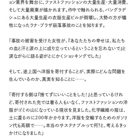
ョン業界を舞台に、ファストファッションの大量生産・大量消費、
そして大量廃棄が描かれます。作中で触れられる、バングラデ
シュにある大量生産の衣服生産ビルが倒壊し、大勢の方が犠
牲になったラナ・プラザ崩落事故のことを知ります。
「事故の被害を受けた女性が、『あなたたちの幸せは、私たち
の血と汗と涙の上に成り立っているということを忘れないで』と
涙ながらに語る姿がとにかくショッキングでした」
そして、途上国へ洋服を寄付することが、実際にどんな問題を
生んでいるのか、真実を知ることに……。
「寄付する側は『捨てずにいいことをした！』と思っているけれ
ど、寄付された先では着る人もいなく、ファストファッションの洋
服がゴミの山になっている現状を見ました。化学繊維の服は、
土に還るのに200年かかります。洋服を空輸するためのガソリ
ン代も高額で……。本当のサステナブルって何？と、考えるきっ
かけになりました」