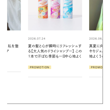
2026.06.01
リフレッシュす
真夏に向けて、ハーブが香るひん
ンプー】 この
やりジェルと出合う。暑い季節に心
2026.07.21
一日中心地よく
地よくうるおう、軽やかなボディケ
【高山都さん
ア
発・ベーリングの
PROMOTION
リーとの重ね
夏スタイル３
PROMOTIO