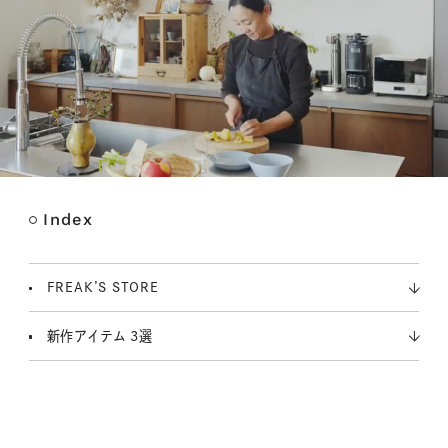
Index
M
u
t
FREAK’S STORE
e
新作アイテム 3選