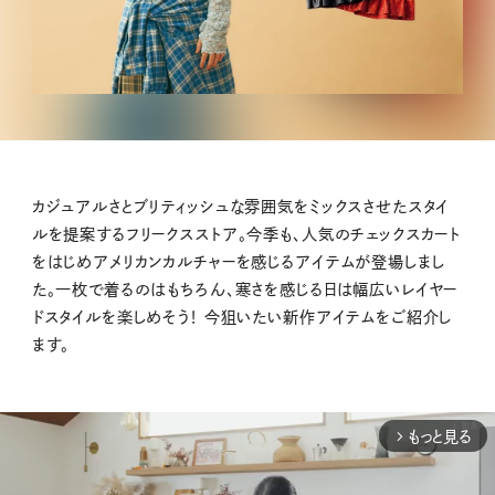
カジュアルさとブリティッシュな雰囲気をミックスさせたスタイ
ルを提案するフリークスストア。今季も、人気のチェックスカート
をはじめアメリカンカルチャーを感じるアイテムが登場しまし
た。一枚で着るのはもちろん、寒さを感じる日は幅広いレイヤー
ドスタイルを楽しめそう！ 今狙いたい新作アイテムをご紹介し
ます。
もっと見る
arrow_forward_ios