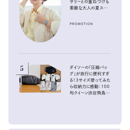
サリーとの重ねづけも
素敵な大人の夏スタイ
ル３選
PROMOTION
5
ダイソーの「圧縮バッ
グ」が旅行に便利すぎ
る！3サイズ使ってみた
ら収納力に感動：100
均クイーン渋谷飛鳥の
『本当にいいもの』第
10回③