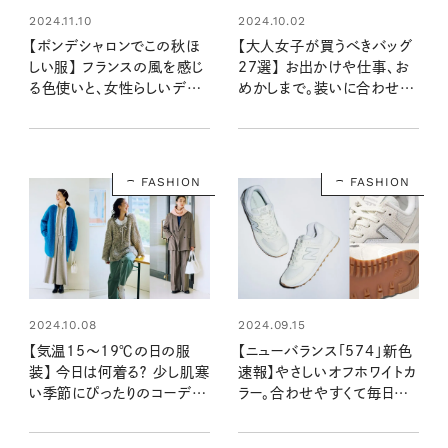
2024.11.10
2024.10.02
【ポンデシャロンでこの秋ほ
【大人女子が買うべきバッグ
しい服】 フランスの風を感じ
27選】 お出かけや仕事、お
る色使いと、女性らしいデザ
めかしまで。装いに合わせて
インで、秋冬を軽やかに彩る
持ちたいおしゃれな主役級バ
一着
ッグが大集合
FASHION
FASHION
2024.10.08
2024.09.15
【気温15～19℃の日の服
【ニューバランス「574」新色
装】 今日は何着る？ 少し肌寒
速報】やさしいオフホワイトカ
い季節にぴったりのコーディ
ラー。合わせやすくて毎日は
ネートはこれ！
きたくなる新色が登場！