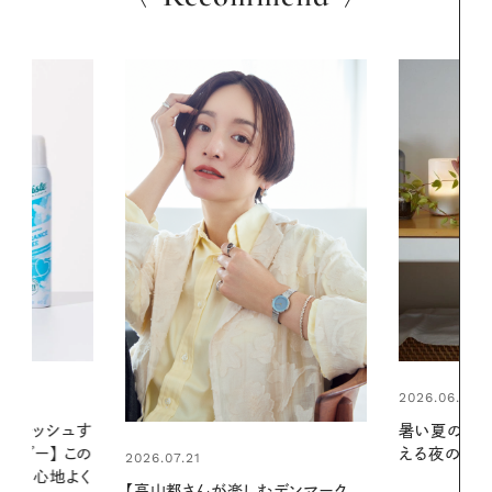
2026.06.01
2026.06.01
暑い夏のナイトルーティン。私を整
真夏に向けて
える夜の爽やかご褒美ケア
やりジェルと
地よくうるお
デンマーク