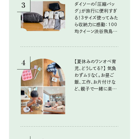
3
ダイソーの「圧縮バッ
グ」が旅行に便利すぎ
る！3サイズ使ってみた
ら収納力に感動：100
均クイーン渋谷飛鳥の
『本当にいいもの』第
10回③
4
【夏休みのワンオペ育
児、どうしてる？】 気負
わずムリなく。お昼ご
飯、工作、お片付けな
ど、親子で一緒に楽し
める工夫