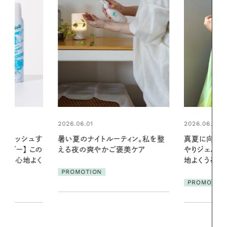
2026.06.01
ィン。私を整
真夏に向けて、ハーブが香るひん
美ケア
やりジェルと出合う。暑い季節に心
2026.07.21
地よくうるおう、軽やかなボディケ
【高山都さん
ア
発・ベーリングの
PROMOTION
リーとの重ね
夏スタイル３
PROMOTIO