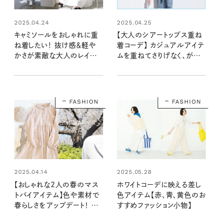
2025.04.24
2025.04.25
キャミソールをおしゃれに重
【大人のシアートップス重ね
ね着したい！ 抜け感＆軽や
着コーデ】 カジュアルアイテ
かさが素敵な大人のレイヤー
ムを重ねてさりげなく、がちょ
ドコーデ
うどいい！
FASHION
FASHION
2025.04.14
2025.05.28
【おしゃれな2人の春のマス
ホワイトコーデに映える差し
トバイアイテム】色や素材で
色アイテム【赤、青、黄色のお
春らしさをアップデート！ 新
すすめファッション小物】
しい季節にまといたいもの #