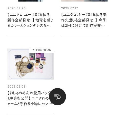
2025.09.26
2025.07.17
【ユニクロ ユー 2025秋冬
【ユニクロ：シー2025秋冬新
新作全部見せ！】 地球を感じ
作先出し＆全部見せ！】 今季
るカラーとジェンダレスなスタ
は2回に分けて新作が登場！
イル。どれを買う？ 全アイテ
発売前に注目アイテムをチェ
ムを大公開！
ック
FASHION
2025.09.08
【おしゃれさんの愛用バッグ
と中身を公開】 ユニクロのチ
ャームと手作り小物にセンス
が光る：スタイリスト 佐藤か
なさん