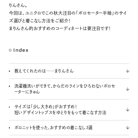
u
りんさん。
t
今回は、ユニクロでこの秋大注目の「ポロセーター半袖」のサイ
e
ズ選びと着こなし方法をご紹介！
まりんさん的おすすめのコーディネートは要注目です！
Index
教えてくれたのは……まりんさん
洗濯機洗いができて、からだのラインをひろわないポロセ
ーターにきゅん
サイズは「少し大きめ」がおすすめ！
短いデザイントップスをゆとりをもって着こなす方法
ポロニットを使った、おすすめの着こなし3選