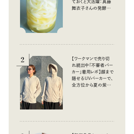
ておくと大活躍：真藤
舞衣子さんの発酵と
酸味の仕込みごはん
2
【ワークマンで売り切
れ続出中「不審者パー
カー」着用レポ】顔まで
隠せるUVパーカーで、
全方位から夏の紫外
線をブロック