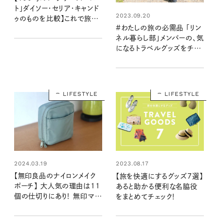
ト」ダイソー・セリア・キャンド
2023.09.20
ゥのものを比較】これで旅の
#わたしの旅の必需品 「リン
お悩みを解消！：100均クイ
ネル暮らし部」メンバーの、気
ーン渋谷飛鳥の『本当にいい
になるトラベルグッズをチェ
もの』第10回①
ック！
LIFESTYLE
LIFESTYLE
2024.03.19
2023.08.17
【無印良品のナイロンメイク
【旅を快適にするグッズ7選】
ポーチ】 大人気の理由は11
あると助かる便利な名脇役
個の仕切りにあり！ 無印マニ
をまとめてチェック！
アも「使いやすさダントツ1
位」と太鼓判