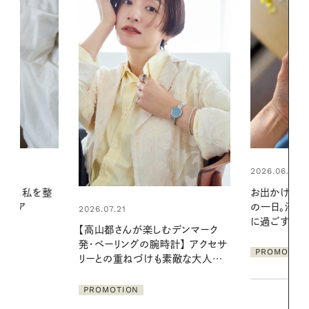
2026.06.01
2026.06.01
お出かけ前のひと手間で変わる、夏
真夏に向けて
の一日。汗ばむ季節を「ごきげん」
やりジェルと
に過ごす私の新習慣
地よくうるお
デンマーク
ア
クセサ
PROMOTION
PROMOTIO
素敵な大人の