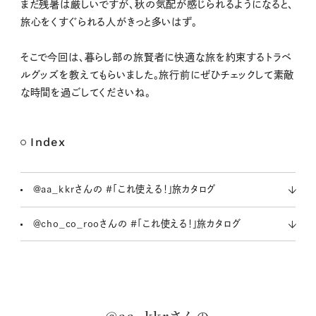
M
まだ残暑は厳しいですが、秋の気配が感じられるようになると、
u
旅心をくすぐられる人がきっと多いはず。
t
e
そこで今回は、暮らし部の旅賢者に快適な旅を約束するトラベ
ルグッズを教えてもらいました。旅行前にぜひチェックして素敵
な時間を過ごしてくださいね。
Index
@aa_kkrさんの #「これ使える！」旅カタログ
＠cho_co_rooさんの #「これ使える！」旅カタログ
@aa_kkrさんの