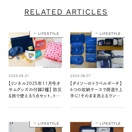
RELATED ARTICLES
LIFESTYLE
LIFESTYLE
2025.08.21
2024.08.07
【リンネル2025年11月号オ
【ダイソーのトラベルポーチ】
サムグッズの付録2種】 防災
6つの収納ケースで荷造り上
＆旅で使える5点セット、トラ
手に！そのまま洗えるランドリ
ベルポーチ3点セットが便利
ーネットも使ってみた：100
すぎる！ （9/20発売リンネル
均クイーン渋谷飛鳥の『本当
2025年11月号・11月号増
にいいもの』第10回④
刊）
LIFESTYLE
LIFESTYLE