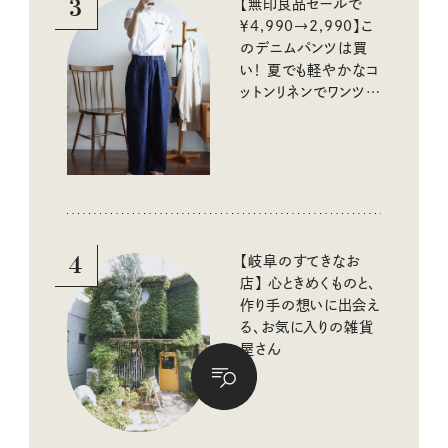
3
【無印良品セールで
￥4,990→2,990】こ
のデニムパンツは買
い！ 夏でも軽やかなコ
ットンリネンでワンツー
コーデに大活躍！
4
【岐阜のすてきなお
店】 心ときめくものと、
作り手の想いに出会え
る、お気に入りの雑貨
屋さん