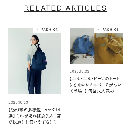
RELATED ARTICLES
FASHION
FASHION
2025.10.03
【エル・エル・ビーンのトート
にかわいいミニポーチがつい
て登場！】 毎回大人気の別
注カラー、今季の新作5色は
2025.10.23
どんな色？
【感動級の多機能リュック14
選】 これがあれば旅先&日常
が快適に！ 使いやすさにこだ
わったバックパック、集合！