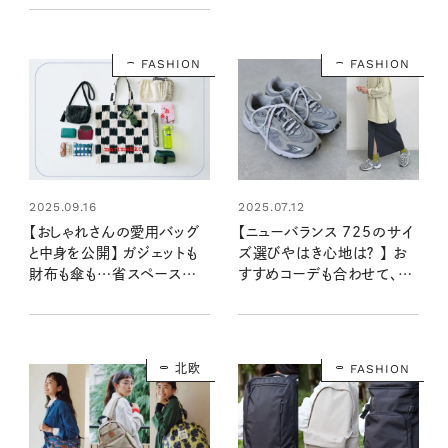
FASHION
FASHION
2025.09.16
2025.07.12
【おしゃれさんの愛用バッグ
【ニューバランス 725のサイ
と中身を公開】 ガジェットも
ズ選びやはき心地は？ 】 お
財布も傘も…省スペースでお
すすめコーデも合わせて、靴
しゃれ！：スタイリスト・西川木
好きおしゃれさんに教えても
乃美さん
らいました！
北欧
FASHION