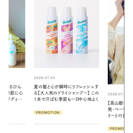
2026.06.01
リフレッシュす
暑い夏のナイ
ンプー】 この
える夜の爽
2026.07.21
一日中心地よく
【高山都さんが楽しむデンマーク
PROMOTIO
発・ベーリングの腕時計】 アクセサ
リーとの重ねづけも素敵な大人の
夏スタイル３選
PROMOTION