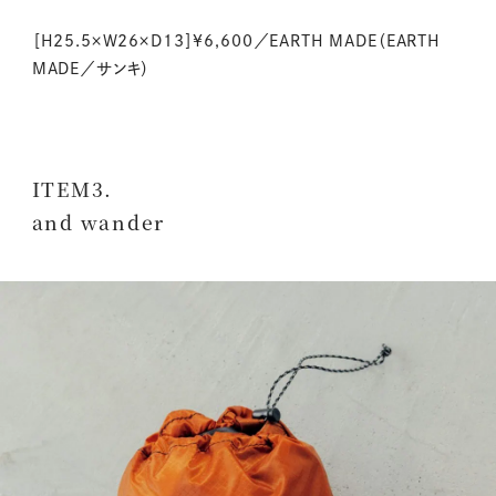
［H25.5×W26×D13］¥6,600／EARTH MADE（EARTH
MADE／サンキ）
ITEM3.
and wander