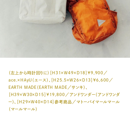
（左上から時計回りに）［H31×W49×D18］¥9,900／
ace.×HAyU（エース）、［H25.5×W26×D13］¥6,600／
EARTH MADE（EARTH MADE／サンキ）、
［H39×W30×D15］¥19,800／アンドワンダー（アンドワンダ
ー）、［H29×W40×D14］参考商品／マトーバイマールマール
（マールマール）