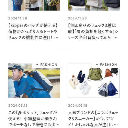
2024.11.26
2024.11.26
【kippisのバッグが使える】
【無印良品のリュック3種比
荷物がたっぷり入るトートや
較】「肩の負担を軽くする」シ
リュックの機能性に注目！ シ
リーズ全部背負ってみた！容
ンプルな装いに映える北欧
量は？重さは気になる？
柄がかわいい
FASHION
FASHION
2024.06.18
2024.06.18
この「多ポケット」リュックが
人気ブランドの【コラボリュッ
使える！ 小物整理が楽ちん
ク＆スニーカー】が今、アツ
でポーチなしで身軽にお出か
イ！ おしゃれな人が注目して