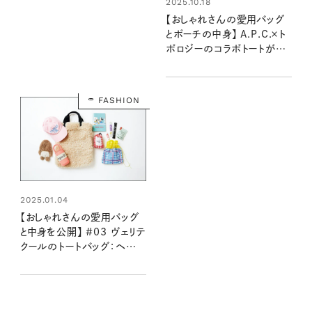
2025.10.18
【おしゃれさんの愛用バッグ
とポーチの中身】 A.P.C.×ト
ポロジーのコラボトートが大
容量で優秀！：kinoko.さん
FASHION
2025.01.04
【おしゃれさんの愛用バッグ
と中身を公開】 #03 ヴェリテ
クールのトートバッグ：ヘアメ
イク高松由佳さん