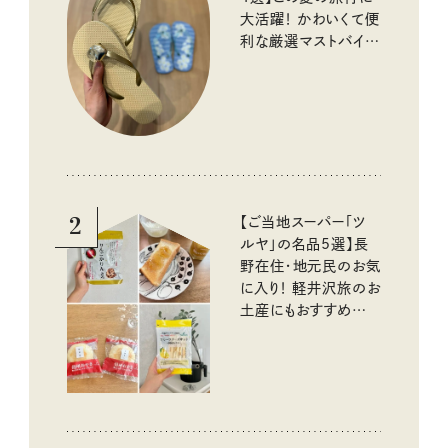
大活躍！ かわいくて便
利な厳選マストバイア
イテム
2
【ご当地スーパー「ツ
ルヤ」の名品5選】長
野在住・地元民のお気
に入り！ 軽井沢旅のお
土産にもおすすめのお
いしいもの