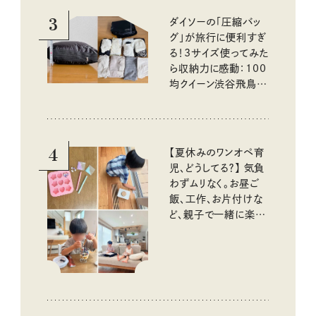
3
ダイソーの「圧縮バッ
グ」が旅行に便利すぎ
る！3サイズ使ってみた
ら収納力に感動：100
均クイーン渋谷飛鳥の
『本当にいいもの』第
10回③
4
【夏休みのワンオペ育
児、どうしてる？】 気負
わずムリなく。お昼ご
飯、工作、お片付けな
ど、親子で一緒に楽し
める工夫