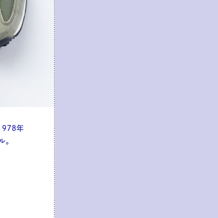
978年
ル。