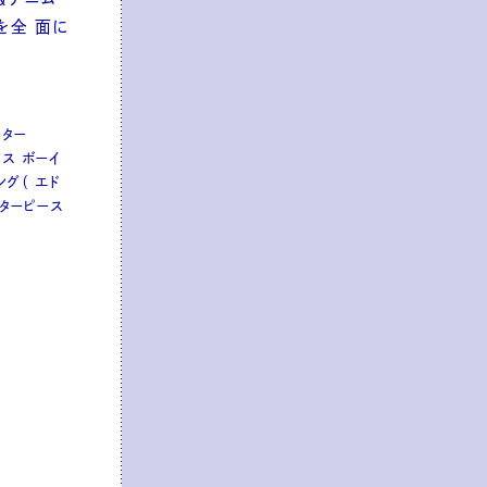
を全 面に
ーター
ムス ボーイ
ング（ エド
スターピース