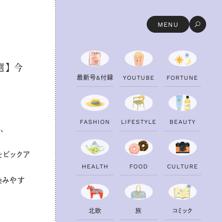
MENU
】 今
最
新
号
&
付
録
Y
O
U
T
U
B
E
F
O
R
T
U
N
E
F
A
S
H
I
O
N
L
I
F
E
S
T
Y
L
E
B
E
A
U
T
Y
、
をピックア
H
E
A
L
T
H
F
O
O
D
C
U
L
T
U
R
E
染みやす
北
欧
旅
コ
ミ
ッ
ク