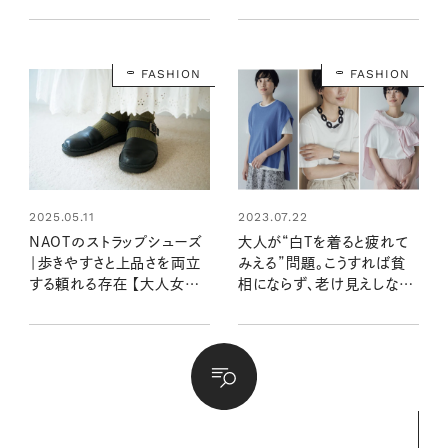
ジョンブル プレス・サリュコ
滝口和代さんの春スタイル
ワ マリアさん
FASHION
FASHION
2025.05.11
2023.07.22
NAOTのストラップシューズ
大人が“白Tを着ると疲れて
｜歩きやすさと上品さを両立
みえる”問題。こうすれば貧
する頼れる存在 【大人女子
相にならず、老け見えしな
の足もとおしゃれ】
い！