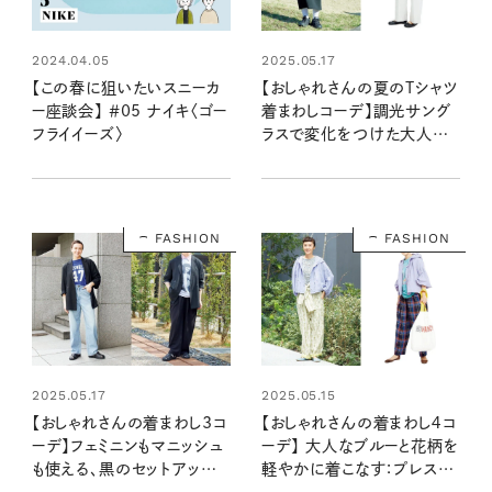
2024.04.05
2025.05.17
【この春に狙いたいスニーカ
【おしゃれさんの夏のTシャツ
ー座談会】 ＃05 ナイキ〈ゴー
着まわしコーデ】調光サング
フライイーズ〉
ラスで変化をつけた大人ス
タイル：Zoffプレス・福原恵
子さん
FASHION
FASHION
2025.05.17
2025.05.15
【おしゃれさんの着まわし3コ
【おしゃれさんの着まわし４コ
ーデ】フェミニンもマニッシュ
ーデ】 大人なブルーと花柄を
も使える、黒のセットアップ：
軽やかに着こなす：プレス・