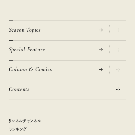
Season Topics
Special Feature
真夏のひんやりグッズ 2026
大人のリュック探し 2026SS
Column & Comics
ニトリ・イケア・無印良品で賢くおしゃれなインテリア
2026年春夏 トレンドファッションニュース
この春ほしい大人のスニーカー 2026春夏
2026年下半期占い大特集
絶品、お餅レシピ大集合！
Contents
女子旅おすすめスポット 暮らすように心地いいリンネル旅ガイ
ぐれいさん
ド
本当に使える「旅道具」
明日もいい日になりますように
幸せな老後のための リンネルマネー講座
世界のサンタさんに会って来た！
清水みさとの食いしんぼう寄り道サウナ
リンネルおしゃれファッションスナップ
私の住むまち、好きな場所。LOCAL LIFE REPORT
ときめく冬の贈りもの
クグロフの猫
リンネル暮らし部
リンネルチャンネル
リンネル 暮らしの道具大賞
クラフトビール案内
中沢元紀の板前さん入門
リンネルチャンネル
ランキング
ナチュラルメイクレッスン
母の日に贈りたい、お花モチーフのアイテム