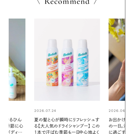
Recommend
2026.06.01
リフレッシュす
お出かけ前のひと手間で変わる、夏
ンプー】 この
の一日。汗ばむ季節を「ごきげん」
2026.07.21
一日中心地よく
に過ごす私の新習慣