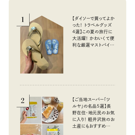
1
【ダイソーで買ってよか
った！ トラベルグッズ
4選】この夏の旅行に
大活躍！ かわいくて便
利な厳選マストバイア
イテム
2
【ご当地スーパー「ツ
ルヤ」の名品5選】長
野在住・地元民のお気
に入り！ 軽井沢旅のお
土産にもおすすめのお
いしいもの