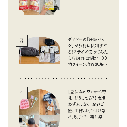
3
ダイソーの「圧縮バッ
グ」が旅行に便利すぎ
る！3サイズ使ってみた
ら収納力に感動：100
均クイーン渋谷飛鳥の
『本当にいいもの』第
10回③
4
【夏休みのワンオペ育
児、どうしてる？】 気負
わずムリなく。お昼ご
飯、工作、お片付けな
ど、親子で一緒に楽し
める工夫