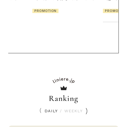
【高山都さん
発・ベーリングの
PROMOTION
リーとの重ね
夏スタイル３
PROMOTIO
Ranking
DAILY
/
WEEKLY