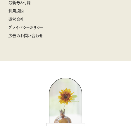
空想喫茶トラノコクさんのあの店この店、喫茶訪問日記
おぱんつ君のわくわく楽しい一週間占い
最新号&付録
喜ばれる贈り物手帖
うちねこグランプリ2026、発表！
圷みほさんのゆるっと週末キャンプ通信
毎日が心地よくなるリンネルタロット
利用規約
2026年上半期占い大特集
豆柴・まもるくんの旅日記
運営会社
2025年下半期占い大特集
柳沢小実さんのお散歩するようなゆるり旅
プライバシーポリシー
猫と一緒に心地いい暮らし
広告のお問い合わせ
valoさんのかわいいもの探し
tsukuru & Lin. ツクルアンドリン
kippis（キッピス）
暮らしの時産テクニック
バッグの中身
コウケンテツのヒトワザ巡り
ノーラのフィンランド旅気分
街角ワンデイ
ドーナツハント
吉田羊さんの着物と12のアソビゴコロ
長谷川あかりさんの今週もお疲れ様つまみ