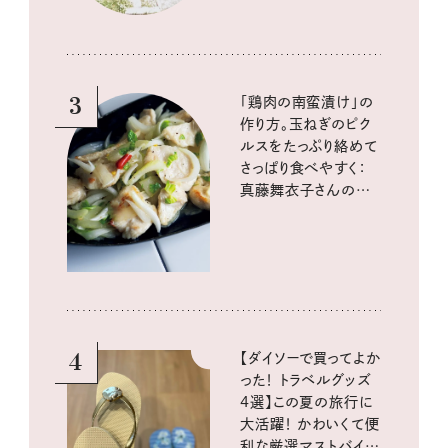
3
「鶏肉の南蛮漬け」の
作り方。玉ねぎのピク
ルスをたっぷり絡めて
さっぱり食べやすく：
真藤舞衣子さんの発
酵と酸味レシピ
4
【ダイソーで買ってよか
った！ トラベルグッズ
4選】この夏の旅行に
大活躍！ かわいくて便
利な厳選マストバイア