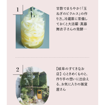
1
甘酢でまろやか！「玉
ねぎのピクルス」の作
り方。冷蔵庫に常備し
ておくと大活躍：真藤
舞衣子さんの発酵と
酸味の仕込みごはん
2
【岐阜のすてきなお
店】 心ときめくものと、
作り手の想いに出会え
る、お気に入りの雑貨
屋さん