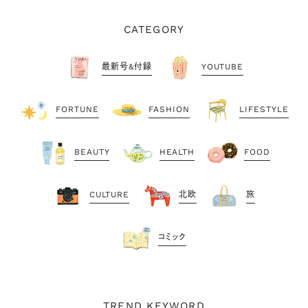
CATEGORY
最新号&付録
YOUTUBE
FORTUNE
FASHION
LIFESTYLE
BEAUTY
HEALTH
FOOD
CULTURE
北欧
旅
コミック
TREND KEYWORD