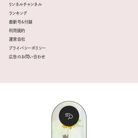
クグロフの猫
リンネル暮らし部
リンネルチャンネル
リンネル 暮らしの道具大賞
クラフトビール案内
中沢元紀の板前さん入門
リンネルチャンネル
ランキング
ナチュラルメイクレッスン
母の日に贈りたい、お花モチーフのアイテム
空想喫茶トラノコクさんのあの店この店、喫茶訪問日記
おぱんつ君のわくわく楽しい一週間占い
最新号&付録
喜ばれる贈り物手帖
うちねこグランプリ2026、発表！
圷みほさんのゆるっと週末キャンプ通信
毎日が心地よくなるリンネルタロット
利用規約
2026年上半期占い大特集
豆柴・まもるくんの旅日記
運営会社
2025年下半期占い大特集
柳沢小実さんのお散歩するようなゆるり旅
プライバシーポリシー
猫と一緒に心地いい暮らし
広告のお問い合わせ
valoさんのかわいいもの探し
tsukuru & Lin. ツクルアンドリン
kippis（キッピス）
暮らしの時産テクニック
バッグの中身
コウケンテツのヒトワザ巡り
ノーラのフィンランド旅気分
街角ワンデイ
ドーナツハント