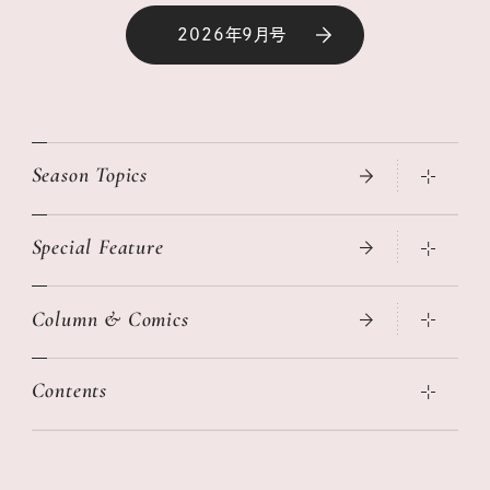
2026年9月号
Season Topics
Special Feature
真夏のひんやりグッズ 2026
大人のリュック探し 2026SS
Column & Comics
ニトリ・イケア・無印良品で賢くおしゃれなインテリア
2026年春夏 トレンドファッションニュース
この春ほしい大人のスニーカー 2026春夏
2026年下半期占い大特集
絶品、お餅レシピ大集合！
Contents
女子旅おすすめスポット 暮らすように心地いいリンネル旅ガイ
ぐれいさん
ド
本当に使える「旅道具」
明日もいい日になりますように
幸せな老後のための リンネルマネー講座
世界のサンタさんに会って来た！
清水みさとの食いしんぼう寄り道サウナ
リンネルおしゃれファッションスナップ
私の住むまち、好きな場所。LOCAL LIFE REPORT
ときめく冬の贈りもの