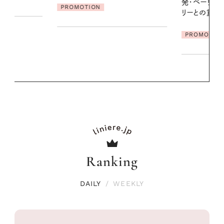
発・ベーリングの腕時計】 アクセサ
PROMOTIO
リーとの重ねづけも素敵な大人の
夏スタイル３選
PROMOTION
Ranking
DAILY
/
WEEKLY