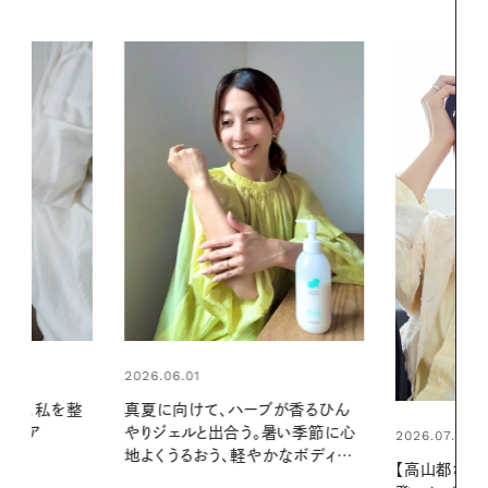
2026.06.01
ブが香るひん
お出かけ前の
暑い季節に心
の一日。汗ば
2026.07.21
かなボディケ
に過ごす私
【高山都さんが楽しむデンマーク