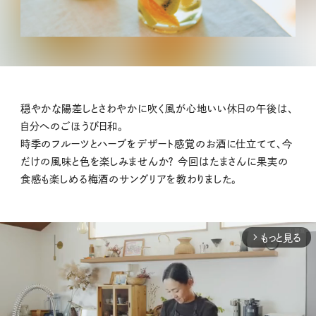
穏やかな陽差しとさわやかに吹く風が心地いい休日の午後は、
自分へのごほうび日和。
時季のフルーツとハーブをデザート感覚のお酒に仕立てて、今
だけの風味と色を楽しみませんか？ 今回はたまさんに果実の
食感も楽しめる梅酒のサングリアを教わりました。
もっと見る
arrow_forward_ios