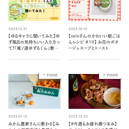
2023.12.21
2023.10.10
【ゆるキャラに聞いてみた】ゆ
【valoさんのかわいい朝ごは
ず風呂の気持ちいい入り方っ
んレシピ #10】 お花のポタ
て？「滝ノ道ゆずるくん」教え
ージュスープとトースト
て！
FOOD
FOOD
2024.01.12
2023.12.22
みかん農家さんに教わる【み
【#今週もお疲れ様つまみ】