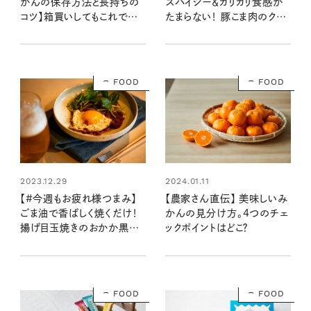
かんの保存方法と長持ちの
スパイシー＆カリカリ食感が
コツ】箱買いしてもこれで安
たまらない！ 豚こま肉のクミ
心！
ン揚げ焼き（レシピ・長谷川
あかりさん）
FOOD
FOOD
2023.12.29
2024.01.11
【#今週もお疲れ様つまみ】
【農家さん直伝】 美味しいみ
ごま油で香ばしく焼くだけ！
かんの見分け方。4つのチェ
揚げ目玉焼きのおかか黒酢
ックポイントはどこ？
醤油がけ（レシピ・長谷川あ
かりさん）
FOOD
FOOD