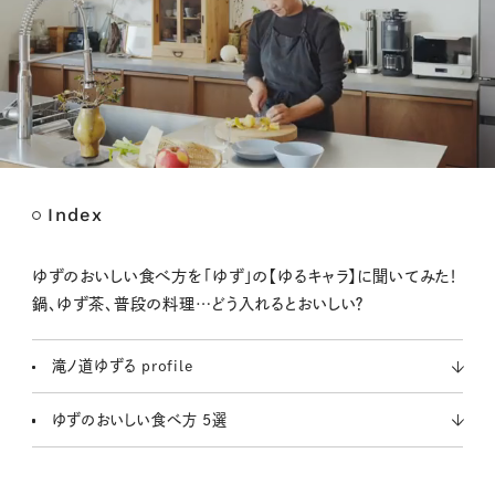
Index
M
u
t
ゆずのおいしい食べ方を「ゆず」の【ゆるキャラ】に聞いてみた！
e
鍋、ゆず茶、普段の料理…どう入れるとおいしい？
滝ノ道ゆずる profile
ゆずのおいしい食べ方 5選