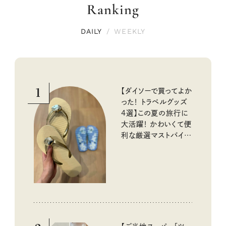
Ranking
DAILY
/
WEEKLY
1
【ダイソーで買ってよか
った！ トラベルグッズ
4選】この夏の旅行に
大活躍！ かわいくて便
利な厳選マストバイア
イテム