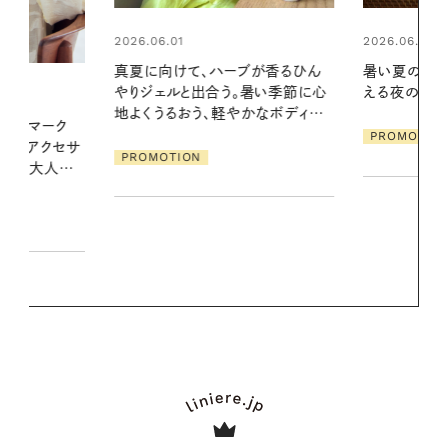
2026.06.01
2026.06.01
ブが香るひん
暑い夏のナイトルーティン。私を整
お出かけ前の
暑い季節に心
える夜の爽やかご褒美ケア
の一日。汗ば
かなボディケ
に過ごす私
PROMOTION
PROMOTIO