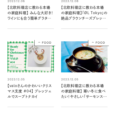
2023.12.08
2023.12.06
【北欧料理店に教わる本場
【北欧料理店に教わる本場
の家庭料理】「ØL Tokyo」の
の家庭料理】 みんな大好き！
絶品ブラウンチーズブレッド
ワインにも合う簡単グラタン
レシピ
「ヤンソンさんの誘惑」レシピ
FOOD
FOOD
2023.12.05
2023.12.05
【valoさんのかわいいクリス
【北欧料理店に教わる本場
マス支度 #04】 プレッツェ
の家庭料理】 寒い冬に食べ
ルでスープトナカイ
たい！やさしい「サーモンスー
プ」レシピ