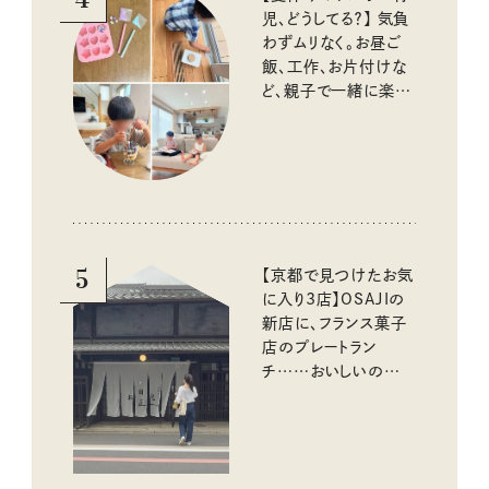
児、どうしてる？】 気負
わずムリなく。お昼ご
飯、工作、お片付けな
ど、親子で一緒に楽し
める工夫
5
【京都で見つけたお気
に入り3店】OSAJIの
新店に、フランス菓子
店のプレートラン
チ……おいしいのんび
り街歩き。