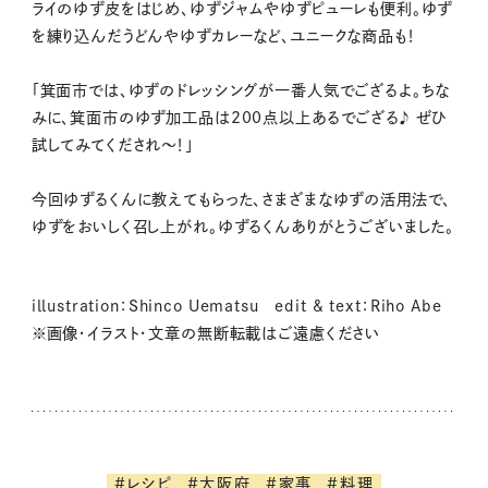
ライのゆず皮をはじめ、ゆずジャムやゆずピューレも便利。ゆず
を練り込んだうどんやゆずカレーなど、ユニークな商品も！
「箕面市では、ゆずのドレッシングが一番人気でござるよ。ちな
みに、箕面市のゆず加工品は200点以上あるでござる♪ ぜひ
試してみてくだされ〜！」
今回ゆずるくんに教えてもらった、さまざまなゆずの活用法で、
ゆずをおいしく召し上がれ。ゆずるくんありがとうございました。
illustration：Shinco Uematsu edit & text：Riho Abe
※画像・イラスト・文章の無断転載はご遠慮ください
#レシピ
#大阪府
#家事
#料理