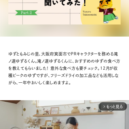
ゆずともみじの里、大阪府箕面市でPRキャラクターを務める滝
ノ道ゆずるくん。滝ノ道ゆずるくんに、おすすめのゆずの食べ方
を教えてもらいました！ 意外な食べ方も要チェック。12月が収
穫ピークのゆずですが、フリーズドライの加工品なども活用しな
がら、一年中おいしく楽しめますよ。
もっと見る
arrow_forward_ios