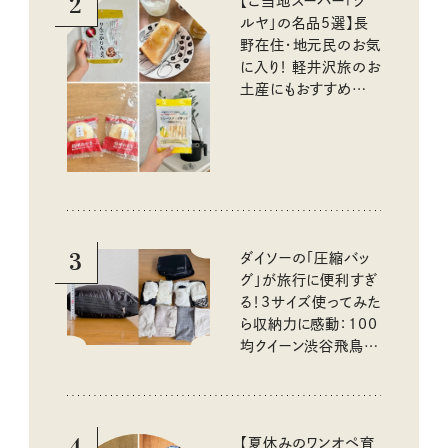
2
【ご当地スーパー「ツ
ルヤ」の名品5選】長
野在住・地元民のお気
に入り！ 軽井沢旅のお
土産にもおすすめのお
いしいもの
3
ダイソーの「圧縮バッ
グ」が旅行に便利すぎ
る！3サイズ使ってみた
ら収納力に感動：100
均クイーン渋谷飛鳥の
『本当にいいもの』第
10回③
4
【夏休みのワンオペ育