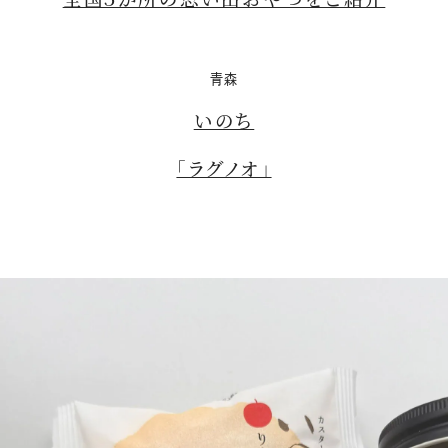
青森
いのち
「ラグノオ」