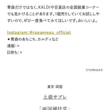
青森だけではなく、KALDIや百貨店の全国銘菓コーナー
でも見かけることがあります。１個売りしていてお試ししや
すいので、ぜひ一度食べてみてほしいです。おいしいよ。
Instagram：
@ragueneau_official
⚫︎青森のあちこち、カルディなど
通販：⚪︎
日持ち：⚪︎
7/10
PAGES
東京・両国
土俵サブレ
「両国國技堂」