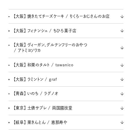
u
t
【大阪】 焼きたてチーズケーキ / りくろーおじさんのお店
e
【大阪】 フィナンシェ / ちひろ菓子店
【大阪】 ヴィーガン、グルテンフリーのおやつ
/ アトミヨソワカ
【大阪】 和栗のタルト / tawanico
【大阪】 ラミントン / graf
【青森】 いのち / ラグノオ
【東京】 土俵サブレ / 両国國技堂
【岐阜】 栗きんとん / 恵那寿や