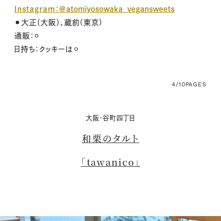
Instagram：@
atomiyosowaka_vegansweets
⚫︎大正（大阪）、蔵前(東京)
通販：⚪︎
日持ち：クッキーは⚪︎
4/10
PAGES
大阪・谷町四丁目
和栗のタルト
「tawanico」