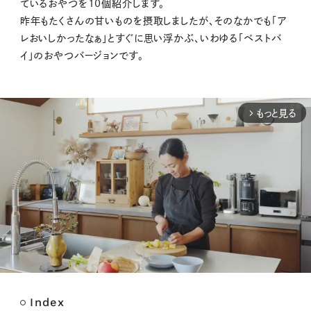
ているおやつを10個紹介します。
昨年もたくさんの甘いものを摂取しましたが、そのなかでも「
ア
レおいしかったなぁ」
とすぐに思い浮かぶ、
いわゆる「ベストバ
イ」のおやつバージョンです。
もっと見る
arrow_forward_ios
Index
M