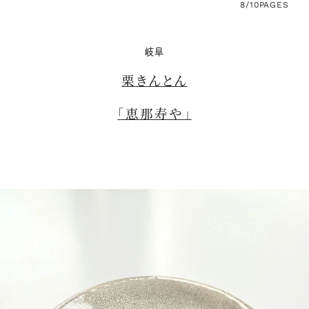
8/10
PAGES
岐阜
栗きんとん
「恵那寿や」