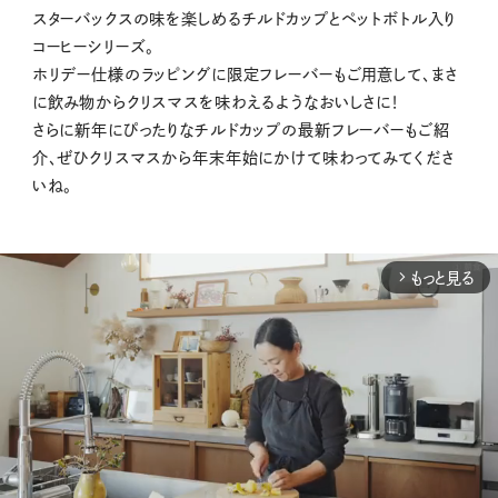
スターバックスの味を楽しめるチルドカップとペットボトル入り
コーヒーシリーズ。
ホリデー仕様のラッピングに限定フレーバーもご用意して、まさ
に飲み物からクリスマスを味わえるようなおいしさに！
さらに新年にぴったりなチルドカップの最新フレーバーもご紹
介、ぜひクリスマスから年末年始にかけて味わってみてくださ
いね。
もっと見る
arrow_forward_ios