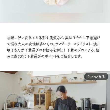
加齢に伴い変化する体形や肌質など、実はひそかに下着選び
で悩む大人の女性は多いもの。ランジェリースタイリスト・浅井
明子さんが下着選びのお悩みを解決！ 下着のプロによる、悩
みに寄り添う下着選びのポイントをご紹介します。
もっと見る
arrow_forward_ios