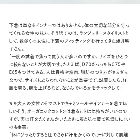
下着は単なるインナーではありません。体の大切な部分を守っ
てくれる女性の味方。そう話すのは、ランジェリースタイリストと
して、数多くの女性に下着のフィッティングを行ってきた浅井明
子さん。
「一度の試着で焦って買う人が多いのですが、サイズをひとつ
に絞らないことが大切です。たとえば、D70だっったらC75や
E65もつけてみる。人は骨格や筋肉、脂肪のつき方がさまざま
なので、サイズにとらわれないことが重要です。試着したら、洋
服を着る、腕を上げるなど、なじんでいるかをチェックして」
また大人の女性こそマストでキャミソールやインナーを着てほ
しいそう。オーガニックコットンは着るときは気持ちがいいので
すが、実は汗をたくさんかいたときに服と肌の間で乾燥しにくい
のも事実。
「体にぴったりすると圧でさらに汗をかくので、汗に対して肌離