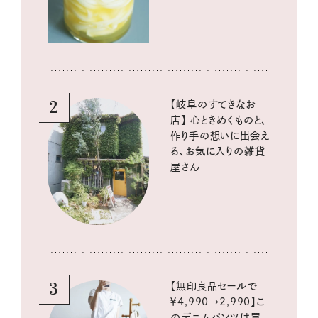
酸味の仕込みごはん
2
【岐阜のすてきなお
店】 心ときめくものと、
作り手の想いに出会え
る、お気に入りの雑貨
屋さん
3
【無印良品セールで
￥4,990→2,990】こ
のデニムパンツは買