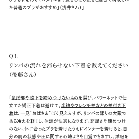
た普通のブラがおすすめ」（浅井さん）」
Q3.
リンパの流れを滞らせない下着を教えてください
（後藤さん）
「
鼠蹊部や脇下を締めつけないもの
を選び、パワーネットで仕
立てた矯正下着は避けて。
半袖やフレンチ袖などの袖付き下
着
は、一見“おばさま”ぽく見えますが、リンパの滞りの大敵で
ある冷えを軽くし、体調が快適になります。窮屈さや締めつけ
のない、体に合ったブラを着けたうえにインナーを着けると、自
分の肌の状態や圧に関する心地よさを自覚できますし、洋服を