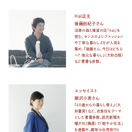
Hal店主
後藤由紀子さん
沼津の器と雑貨の店「hal」を
営む。センスのよいファッション
や丁寧な暮らしぶりが人気を
集め、『後藤さん、今日はどちら
へ？ 地元な暮らし』（大和出版）
など著書も多数。
エッセイスト
柳沢小実さん
『40歳からの暮らし替え』（大
和書房）など、衣食住をテーマ
にした著書多数。読売新聞水
曜夕刊（隔週）で「軽やか生活」
を連載中。趣味は台湾旅行と