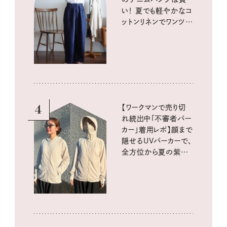
い！ 夏でも軽やかなコ
ットンリネンでワンツー
コーデに大活躍！
4
【ワークマンで売り切
れ続出中「不審者パー
カー」着用レポ】顔まで
隠せるUVパーカーで、
全方位から夏の紫外
線をブロック