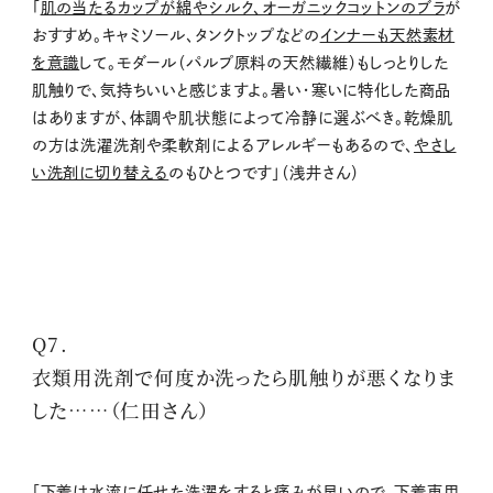
「
肌の当たるカップが綿やシルク、オーガニックコットンのブラ
が
おすすめ。キャミソール、タンクトップなどの
インナーも天然素材
を意識
して。モダール（パルプ原料の天然繊維）もしっとりした
肌触りで、気持ちいいと感じますよ。暑い・寒いに特化した商品
はありますが、体調や肌状態によって冷静に選ぶべき。乾燥肌
の方は洗濯洗剤や柔軟剤によるアレルギーもあるので、
やさし
い洗剤に切り替える
のもひとつです」（浅井さん）
Q7.
衣類用洗剤で何度か洗ったら肌触りが悪くなりま
した……（仁田さん）
「下着は水流に任せた洗濯をすると痛みが早いので、
下着専用