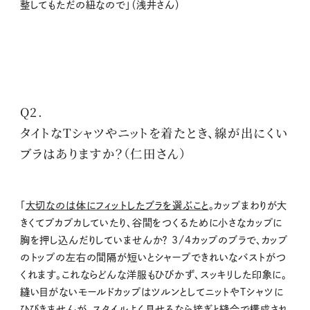
整してもただの紐なので」（浅井さん）
Q2.
タイトなTシャツやニットを着たとき、線が出にくい
ブラはありますか？（仁田さん）
「
大切なのは体にフィットしたブラを選ぶこと
。カップまわりが大
きくてプカプカしていたり、谷間をつくるために小さなカップに
胸を押し込んだりしていませんか？
3/4
カップのブラで、カップ
のトップの左右の間隔が短いとシャープできれいなバストがつ
くれます。これならどんな洋服もひびかず、スッキリした印象に。
縫い目がないモールドカップはツルンとしてニットや
T
シャツに
ひびきませんが、スタイルよく見せるなら接ぎと縫合で構成され