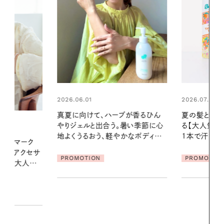
2026.07.24
2026.06.01
ブが香るひん
夏の髪と心が瞬時にリフレッシュす
暑い夏のナイ
暑い季節に心
る【大人気のドライシャンプー】 この
える夜の爽
かなボディケ
1本で汗ばむ季節も一日中心地よく
PROMOTIO
PROMOTION