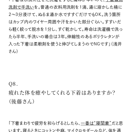
洗剤で手洗い
を。普通の衣料用洗剤を
1
滴、湯に溶かした桶に
2
〜
3
分浸けて、ぬるま湯か水ですすぐだけでも
OK
。洗う箇所
はカップ内のワイヤー周囲や汗をかいた部分ぐらい。すすいだ
ら軽く絞って脱水を
1
分し、すぐ乾かして。寿命は洗濯機で洗っ
たら半年、手洗いの場合は
3
年。伸縮性のあるポリウレタンが
入った下着は柔軟剤を使うと伸びてしまうので
NG
です」（浅井
さん）
Q8.
疲れた体を癒やしてくれる下着はありますか？
（後藤さん）
「下着まわりで疲労を和らげるとしたら、
一番は“寝間着”
だと思
います。寝るときにコットンや麻、マイクロモダールなど、体を適