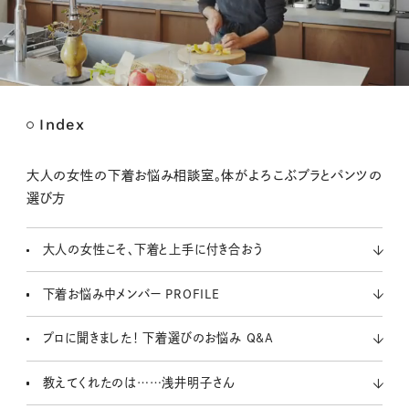
Index
M
u
t
大人の女性の下着お悩み相談室。体がよろこぶブラとパンツの
e
選び方
大人の女性こそ、下着と上手に付き合おう
下着お悩み中メンバー PROFILE
プロに聞きました！ 下着選びのお悩み Q&A
教えてくれたのは……浅井明子さん