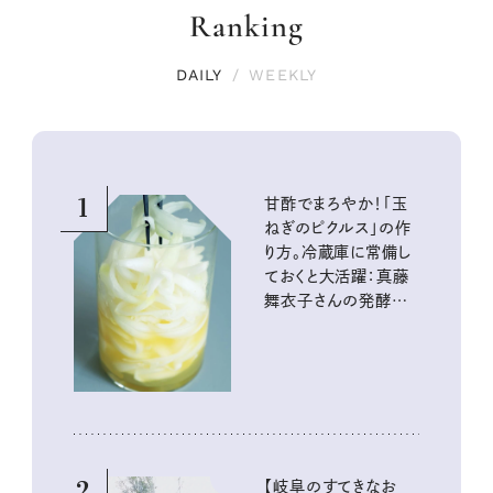
Ranking
DAILY
/
WEEKLY
1
甘酢でまろやか！「玉
ねぎのピクルス」の作
り方。冷蔵庫に常備し
ておくと大活躍：真藤
舞衣子さんの発酵と
酸味の仕込みごはん
2
【岐阜のすてきなお