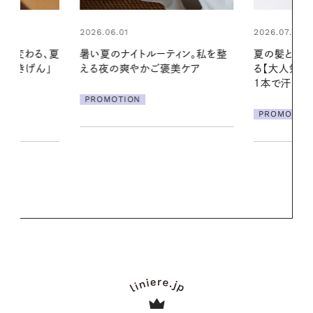
2026.07.24
2026.06.01
ィン。私を整
夏の髪と心が瞬時にリフレッシュす
真夏に向けて
美ケア
る【大人気のドライシャンプー】 この
やりジェルと
1本で汗ばむ季節も一日中心地よく
地よくうるお
ア
PROMOTION
PROMOTIO