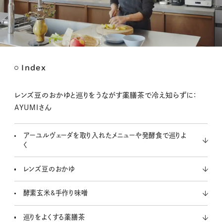
Index
M
u
t
レンズ豆のおかゆと巡りをうながす薬膳茶で冷え知らずに：
e
AYUMIさん
アーユルヴェーダを取り入れたメニューや発酵食で巡りよ
く
レンズ豆のおかゆ
酵素玄米&手作り味噌
巡りをよくする薬膳茶