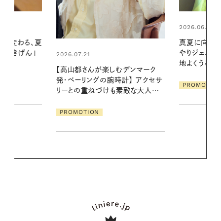
2026.06.01
2026.07.24
真夏に向けて、ハーブが香るひん
夏の髪と心が
やりジェルと出合う。暑い季節に心
る【大人気の
地よくうるおう、軽やかなボディケ
1本で汗ばむ
デンマーク
ア
クセサ
PROMOTION
PROMOTIO
素敵な大人の