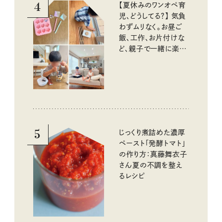
4
【夏休みのワンオペ育
児、どうしてる？】 気負
わずムリなく。お昼ご
飯、工作、お片付けな
ど、親子で一緒に楽し
める工夫
5
じっくり煮詰めた濃厚
ペースト「発酵トマト」
の作り方：真藤舞衣子
さん夏の不調を整え
るレシピ