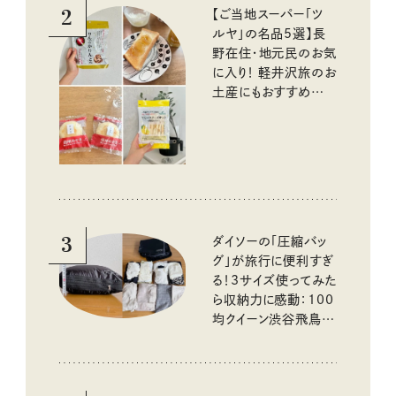
2
【ご当地スーパー「ツ
ルヤ」の名品5選】長
野在住・地元民のお気
に入り！ 軽井沢旅のお
土産にもおすすめのお
いしいもの
3
ダイソーの「圧縮バッ
グ」が旅行に便利すぎ
る！3サイズ使ってみた
ら収納力に感動：100
均クイーン渋谷飛鳥の
『本当にいいもの』第
10回③