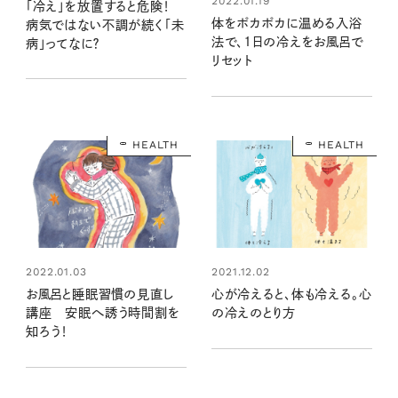
2022.01.19
「冷え」を放置すると危険！
体をポカポカに温める入浴
病気ではない不調が続く「未
法で、1日の冷えをお風呂で
病」ってなに？
リセット
HEALTH
HEALTH
2022.01.03
2021.12.02
お風呂と睡眠習慣の見直し
心が冷えると、体も冷える。心
講座 安眠へ誘う時間割を
の冷えのとり方
知ろう！