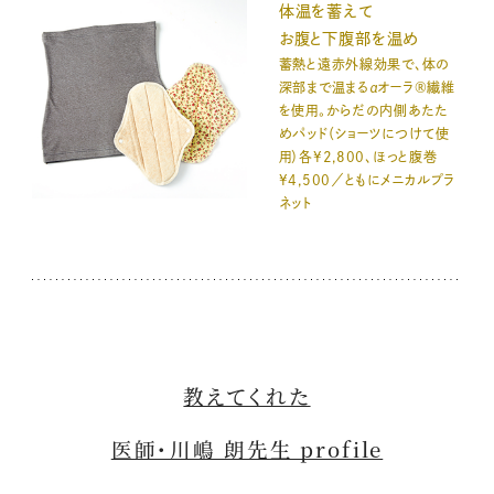
体温を蓄えて
お腹と下腹部を温め
蓄熱と遠赤外線効果で、体の
深部まで温まるαオーラ®繊維
を使用。からだの内側あたた
めパッド（ショーツにつけて使
用）各¥2,800、ほっと腹巻
¥4,500／ともにメニカルプラ
ネット
教えてくれた
医師・川嶋 朗先生 profile