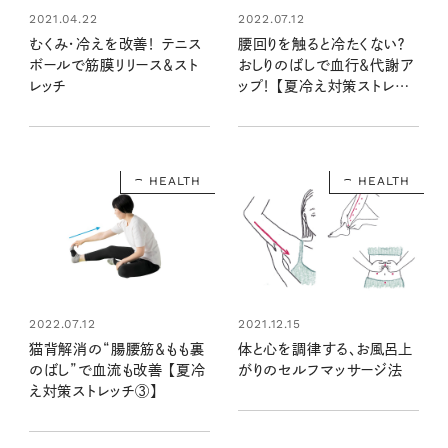
2021.04.22
2022.07.12
むくみ・冷えを改善！ テニス
腰回りを触ると冷たくない？
ボールで筋膜リリース＆スト
おしりのばしで血行＆代謝ア
レッチ
ップ！ 【夏冷え対策ストレッ
チ④】
HEALTH
HEALTH
2022.07.12
2021.12.15
猫背解消の“腸腰筋＆もも裏
体と心を調律する、お風呂上
のばし”で血流も改善 【夏冷
がりのセルフマッサージ法
え対策ストレッチ③】