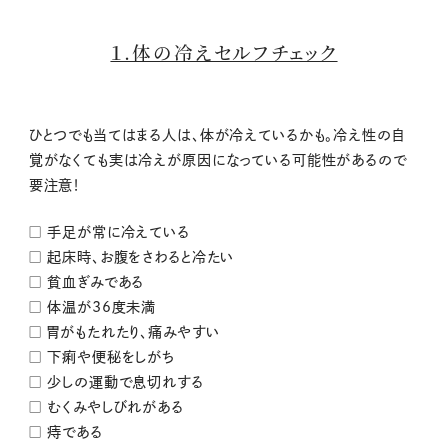
１.体の冷えセルフチェック
ひとつでも当てはまる人は、体が冷えているかも。冷え性の自
覚がなくても実は冷えが原因になっている可能性があるので
要注意！
□ 手足が常に冷えている
□ 起床時、お腹をさわると冷たい
□ 貧血ぎみである
□ 体温が36度未満
□ 胃がもたれたり、痛みやすい
□ 下痢や便秘をしがち
□ 少しの運動で息切れする
□ むくみやしびれがある
□ 痔である