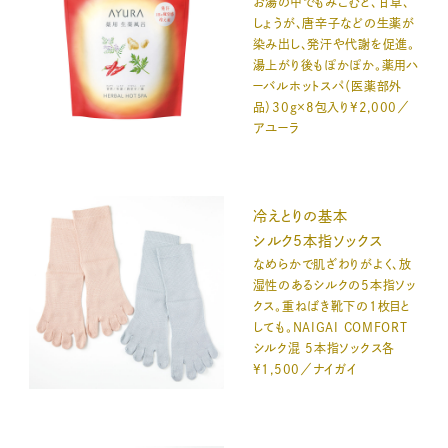
お湯の中でもみこむと、甘草、
しょうが、唐辛子などの生薬が
染み出し、発汗や代謝を促進。
湯上がり後もぽかぽか。薬用ハ
ーバルホットスパ（医薬部外
品）30g×8包入り¥2,000／
アユーラ
冷えとりの基本
シルク5本指ソックス
なめらかで肌ざわりがよく、放
湿性のあるシルクの5本指ソッ
クス。重ねばき靴下の1枚目と
しても。NAIGAI COMFORT
シルク混 5本指ソックス各
¥1,500／ナイガイ