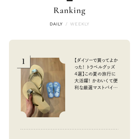
Ranking
DAILY
/
WEEKLY
1
【ダイソーで買ってよか
った！ トラベルグッズ
4選】この夏の旅行に
大活躍！ かわいくて便
利な厳選マストバイア
イテム