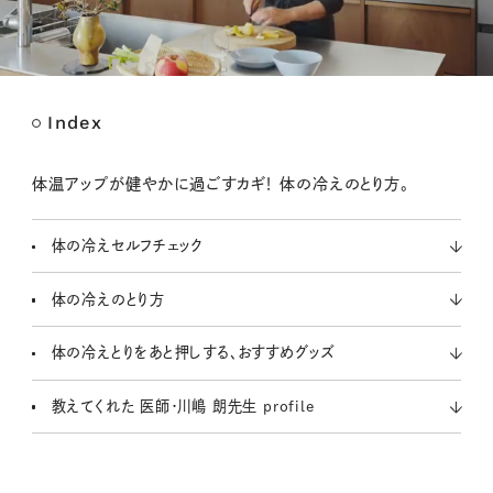
Index
M
u
t
体温アップが健やかに過ごすカギ！ 体の冷えのとり方。
e
体の冷えセルフチェック
体の冷えのとり方
体の冷えとりをあと押しする、おすすめグッズ
教えてくれた 医師・川嶋 朗先生 profile