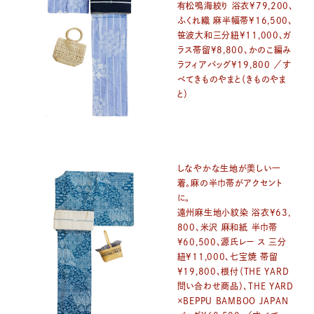
有松鳴海絞り 浴衣¥79,200、
ふくれ織 麻半幅帯¥16,500、
笹波大和三分紐¥11,000、ガ
ラス帯留¥8,800、かのこ編み
ラフィアバッグ¥19,800 ／す
ベてきものやまと（きものやま
と）
しなやかな生地が美しい一
着。麻の半巾帯がアクセント
に。
遠州麻生地小紋染 浴衣¥63,
800、米沢 麻和紙 半巾帯
¥60,500、源氏レー ス 三分
紐¥11,000、七宝焼 帯留
¥19,800、根付（THE YARD
問い合わせ商品）、THE YARD
×BEPPU BAMBOO JAPAN