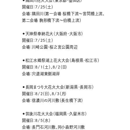
⚫︎隅田川花火大会（東京都・墨田区)
開催日：7/25（土）
会場：隅田川（第一会場 桜橋下流～言問橋上流、
第二会場 駒形橋下流～伯橋上流）
⚫︎天神祭奉納花火（大阪府・大阪市）
開催日：7/25（土）
会場：川崎公園・桜之宮公園周辺
⚫︎松江水郷祭湖上花火大会（島根県・松江市）
開催日：8/1（土）、8/2（日）
会場：宍道湖東側湖岸
⚫︎長岡まつり大花火大会（新潟県・長岡市）
開催日：8/2（日）、8/3（月）
会場：信濃川の河川敷（長生橋下流）
⚫︎筑後川花火大会（福岡県・久留米市）
開催日：8/5（水）
会場：長門石河川敷、同小森野河川敷