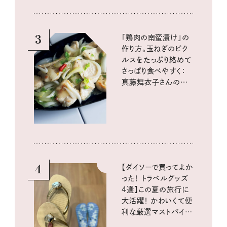
3
「鶏肉の南蛮漬け」の
作り方。玉ねぎのピク
ルスをたっぷり絡めて
さっぱり食べやすく：
真藤舞衣子さんの発
酵と酸味レシピ
4
【ダイソーで買ってよか
った！ トラベルグッズ
4選】この夏の旅行に
大活躍！ かわいくて便
利な厳選マストバイア
イテム