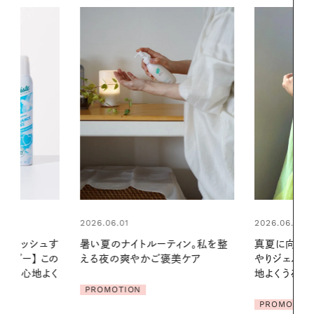
2026.06.01
2026.06.01
ィン。私を整
真夏に向けて、ハーブが香るひん
お出かけ前の
美ケア
やりジェルと出合う。暑い季節に心
の一日。汗ば
地よくうるおう、軽やかなボディケ
に過ごす私
ア
PROMOTION
PROMOTIO