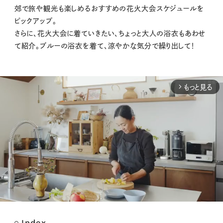
郊で旅や観光も楽しめるおすすめの花火大会スケジュールを
ピックアップ。
さらに、花火大会に着ていきたい、ちょっと大人の浴衣もあわせ
て紹介。ブルーの浴衣を着て、涼やかな気分で繰り出して！
もっと見る
arrow_forward_ios
Index