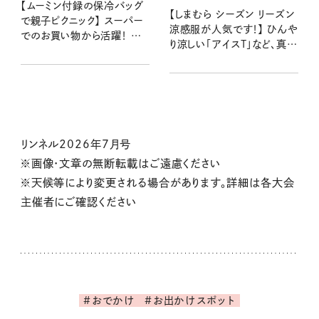
【ムーミン付録の保冷バッグ
【しまむら シーズン リーズン
で親子ピクニック】 スーパー
涼感服が人気です！】 ひんや
でのお買い物から活躍！ か
り涼しい「アイスT」など、真夏
わいいデザインが娘もお気に
にうれしいアイテム
入り♪
リンネル2026年7月号
※画像・文章の無断転載はご遠慮ください
※天候等により変更される場合があります。詳細は各大会
主催者にご確認ください
#おでかけ
#お出かけスポット