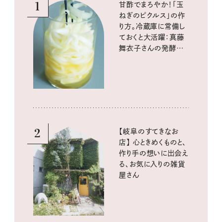
1
甘酢でまろやか！「玉
ねぎのピクルス」の作
り方。冷蔵庫に常備し
ておくと大活躍：真藤
舞衣子さんの発酵と
酸味の仕込みごはん
2
【岐阜のすてきなお
店】 心ときめくものと、
作り手の想いに出会え
る、お気に入りの雑貨
屋さん