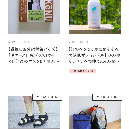
2026.05.28
2026.06.01
【最推し紫外線対策グッズ】
【汗でベタつく夏におすすめ
「ヤケーヌ目尻プラス」がイ
の清涼ボディジェル】 ひんや
イ！ 普通のマスクじゃ隠れな
りすべすべで使うとみんなお
い、「目もと・こめかみ」Cゾー
気に入りに！
PROMOTION
ンを守ってUVケア
FASHION
FASHION