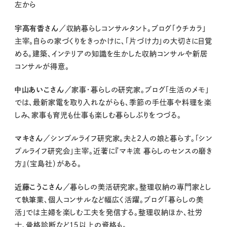
左から
宇高有香さん
／収納暮らしコンサルタント。ブログ「ウチカラ」
主宰。自らの家づくりをきっかけに、「片づけ力」の大切さに目覚
める。建築、インテリアの知識を生かした収納コンサルや新居
コンサルが得意。
中山あいこさん
／家事・暮らしの研究家。ブログ「生活のメモ」
では、最新家電を取り入れながらも、季節の手仕事や料理を楽
しみ、家事も育児も仕事も楽しむ暮らしぶりをつづる。
マキさん
／シンプルライフ研究家。夫と2人の娘と暮らす。「シン
プルライフ研究会」主宰。近著に『マキ流 暮らしのセンスの磨き
方』（宝島社）がある。
近藤こうこさん
／暮らしの美活研究家。整理収納の専門家とし
て執筆業、個人コンサルなど幅広く活躍。ブログ「暮らしの美
活」では主婦を楽しむ工夫を発信する。整理収納ほか、社労
士、骨格診断など１５以上の資格も。