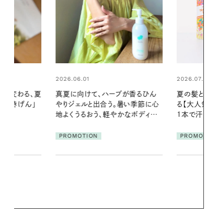
2026.07.24
ブが香るひん
夏の髪と心が瞬時にリフレッシュす
暑い季節に心
る【大人気のドライシャンプー】 この
2026.07.21
かなボディケ
1本で汗ばむ季節も一日中心地よく
【高山都さん
発・ベーリングの
PROMOTION
リーとの重ね
夏スタイル３
PROMOTIO