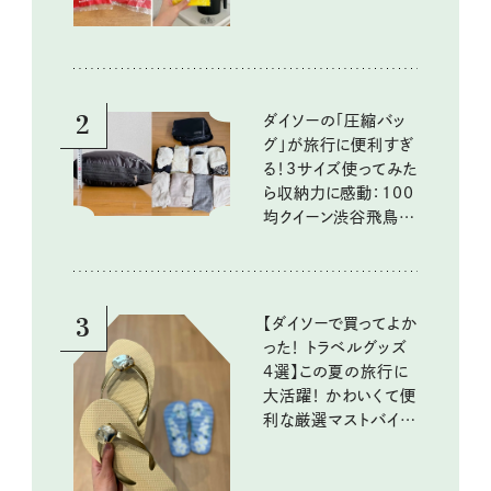
2
ダイソーの「圧縮バッ
グ」が旅行に便利すぎ
る！3サイズ使ってみた
ら収納力に感動：100
均クイーン渋谷飛鳥の
『本当にいいもの』第
10回③
3
【ダイソーで買ってよか
った！ トラベルグッズ
4選】この夏の旅行に
大活躍！ かわいくて便
利な厳選マストバイア
イテム