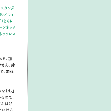
 スタンダ
00／ライ
イ（ともに
ーンネック
グネックレス
める、加
孝さん、鈴
で、加藤
ろなおし』
いるので、
さんは私
ていける