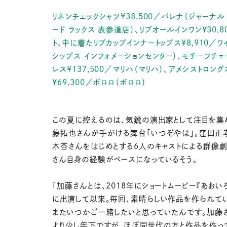
リネンチェックシャツ¥38,500／バレナ（ジャーナル
ード ラックス 表参道店）、リブオールインワン¥30,8
ト、中に着たリブカップインナートップス¥8,910／ワ
シップス インフォメーションセンター）、モチーフチェ
レス¥137,500／マリハ（マリハ）、アメシストロン
¥69,300／ボロロ（ボロロ）
この夏に控えるのは、気鋭の演出家として注目を集
藤拓也さんが手がける舞台「いつぞやは」。窪田正
木杏さんをはじめとする6人のキャストによる群像劇
さん自身の経験がベースになっているそう。
「加藤さんとは、2018年にショートムービー『あおい
に出演して以来。毎回、素晴らしい作品を作られて
またいつかご一緒したいと思っていたんです。加藤
より少し年下ですが、ほぼ同世代の方と作品を作っ