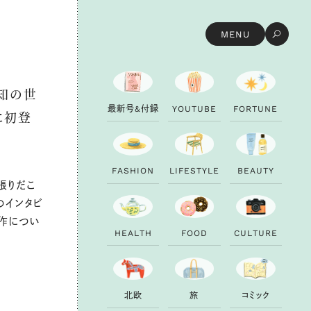
MENU
知の世
最
新
号
&
付
録
Y
O
U
T
U
B
E
F
O
R
T
U
N
E
に初登
F
A
S
H
I
O
N
L
I
F
E
S
T
Y
L
E
B
E
A
U
T
Y
っ張りだこ
のインタビ
演作につい
H
E
A
L
T
H
F
O
O
D
C
U
L
T
U
R
E
北
欧
旅
コ
ミ
ッ
ク