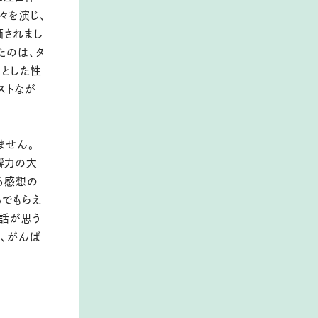
奈々を演じ、
価されまし
たのは、タ
りとした性
ストなが
ません。
響力の大
る感想の
んでもらえ
手話が思う
が、がんば