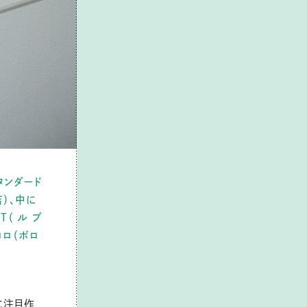
タンダード
店）、中に
T（ ル ブ
ロロ（ボロ
々に注目作