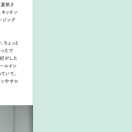
た夏帆さ
、キッチン
ージング
、ちょっと
かったで
格好がした
オールイン
っていて、
ワンやサロ