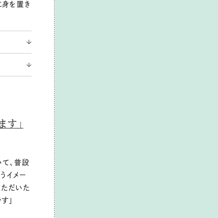
に身を置き
ます」
いて、普段
うイメー
いただいた
す」