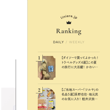
Ranking
DAILY
/
WEEKLY
1
【ダイソーで買ってよかった！
トラベルグッズ4選】この夏
の旅行に大活躍！ かわいく
て便利な厳選マストバイア
イテム
2
【ご当地スーパー「ツルヤ」の
名品5選】長野在住・地元民
のお気に入り！ 軽井沢旅の
お土産にもおすすめのおい
しいもの