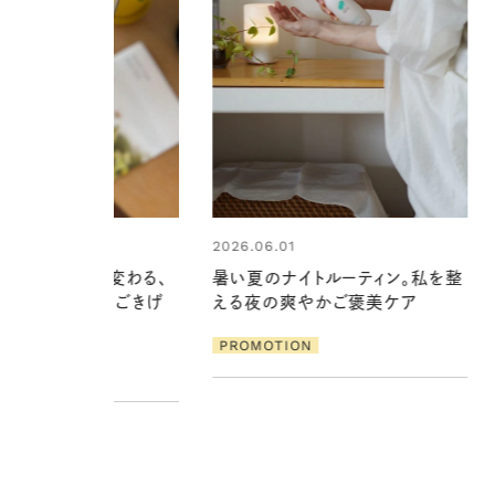
1
2026.07.24
ナイトルーティン。私を整
夏の髪と心が瞬時にリフレッシュ
爽やかご褒美ケア
する【大人気のドライシャンプー】
この1本で汗ばむ季節も一日中心
ION
地よく
PROMOTION