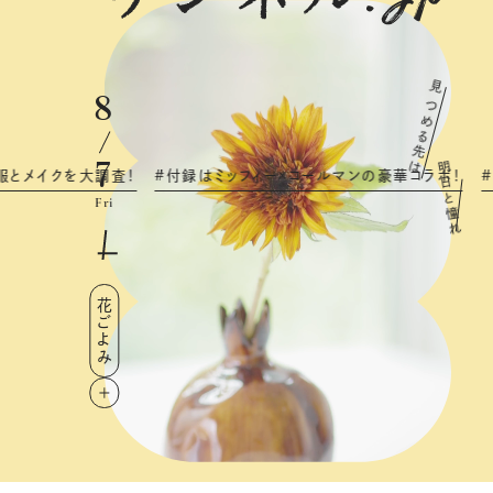
見
8
つ
め
る
先
7
は
明
フ
ィ
ー
×
コ
ー
ル
マ
ン
の
豪
華
コ
ラ
ボ
！
#
「
飲
む
ゼ
リ
ー
」
の
レ
シ
ピ
で
夏
の
喉
を
う
日
と
Fri
憧
れ
花ごよみ