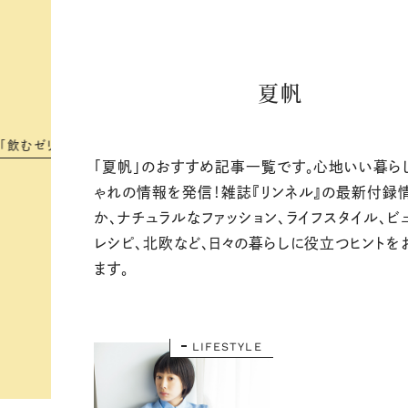
夏帆
る
お
そ
う
#
大
人
に
似
合
う
リ
ュ
ッ
ク
探
し
#
今
週
の
1
2
星
座
の
運
勢
は
？
#
「夏帆」のおすすめ記事一覧です。心地いい暮ら
ゃれの情報を発信！雑誌『リンネル』の最新付録
か、ナチュラルなファッション、ライフスタイル、ビ
レシピ、北欧など、日々の暮らしに役立つヒントを
ます。
LIFESTYLE