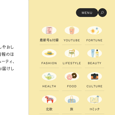
MENU
T
o
d
a
y
’
s
P
i
c
k
最
新
号
&
付
録
Y
O
U
T
U
B
E
F
O
R
T
U
N
E
リ
ン
ネ
ル
が
創
刊
1
5
周
年
を
迎
え
ま
し
た
！
しやおし
情報のほ
ューティ、
F
A
S
H
I
O
N
L
I
F
E
S
T
Y
L
E
B
E
A
U
T
Y
お届けし
H
E
A
L
T
H
F
O
O
D
C
U
L
T
U
R
E
北
欧
旅
コ
ミ
ッ
ク