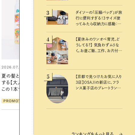
3
ダイソーの「圧縮バッグ」が旅
行に便利すぎる！3サイズ使
ってみたら収納力に感動：
100均クイーン渋谷飛鳥の
『本当にいいもの』第10回③
4
【夏休みのワンオペ育児、ど
うしてる？】 気負わずムリな
く。お昼ご飯、工作、お片付け
など、親子で一緒に楽しめる
工夫
2026.06.01
真夏に向けて、ハーブが香るひん
5
【京都で見つけたお気に入り
やりジェルと出合う。暑い季節に心
3店】OSAJIの新店に、フラ
ンス菓子店のプレートラン
地よくうるおう、軽やかなボディケ
チ……おいしいのんびり街
ア
歩き。
PROMOTION
ランキングをもっと見る