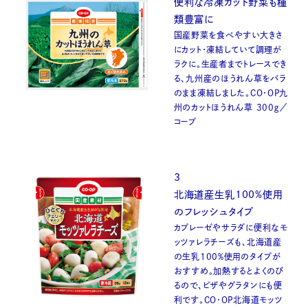
便利な冷凍カット野菜も種
類豊富に
国産野菜を食べやすい大きさ
にカット・凍結していて調理が
ラクに。生産者までトレースでき
る、九州産のほうれん草をバラ
のまま凍結しました。CO・OP九
州のカットほうれん草 300ｇ／
コープ
3
北海道産生乳100%使用
のフレッシュタイプ
カプレーゼやサラダに便利なモ
ッツァレラチーズも、北海道産
の生乳100％使用のタイプが
おすすめ。加熱するとよくのび
るので、ピザやグラタンにも便
利です。CO・OP北海道モッツ