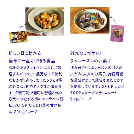
忙しい日に助かる
外れなしで美味！
簡単に一品ができる食品
ラムレーズンのお菓子
冷凍のままフライパンに入れて調
ほろ苦さとラムレーズンの甘さが
理するだけで、一品完成する便利
広がる、大人のお菓子。持続可能
なおかず。身のしまったタラと4種
な農法によって栽培されたカカオ
の野菜に、甘酢タレで食が進みま
を使用しています。CO・OP カカオ
す。持続可能で適切に管理された
70％ラムレーズンチョコレート
漁業につながる海のエコラベル認
61g／コープ
証。CO・OP たらと野菜の甘酢あ
ん 260g／コープ