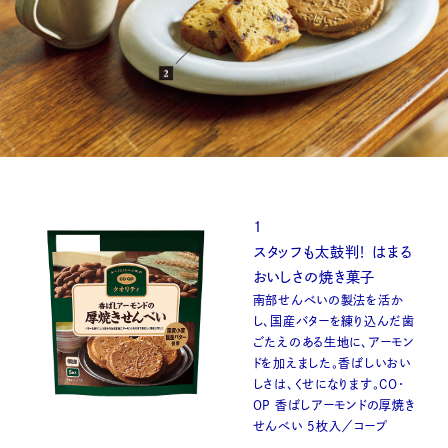
1
スタッフも太鼓判！ はまる
おいしさの焼き菓子
南部せんべいの製法を活か
し、国産バターを練り込んだ歯
ごたえのある生地に、アーモン
ドを加えました。香ばしいおい
しさは、くせになります。CO・
OP 香ばしアーモンドの厚焼き
せんべい 5枚入／コープ