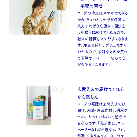
１宅配の習慣
コープの注文はスマホでできる
から、ちょっとした空き時間に
入力すればOK。週に1回決ま
った曜日に届けてくれるので、
献立の計画も立てやすくなりま
す。注文金額もアプリ上ですぐ
わかるので、余計なものを買っ
て予算オーバー……なんて心
配も少なくなります。
玄関先まで届けてくれる
から楽ちん
コープの宅配は玄関先までお
届け。冷凍・冷蔵食材は保冷ケ
ースに入っているので、留守で
も安心です。「我が家は、エレ
ベーターなしの５階なんです。
毎週、ミネラルウォーターのケー