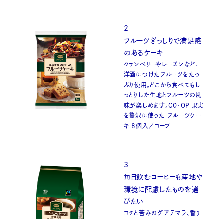
2
フルーツぎっしりで満足感
のあるケーキ
クランベリーやレーズンなど、
洋酒につけたフルーツをたっ
ぷり使用。どこから食べてもし
っとりした生地とフルーツの風
味が楽しめます。CO・OP 果実
を贅沢に使った フルーツケー
キ 8個入／コープ
3
毎日飲むコーヒーも産地や
環境に配慮したものを選
びたい
コクと苦みのグアテマラ、香り