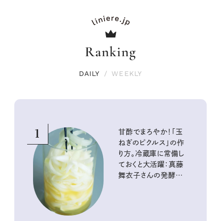
Ranking
DAILY
/
WEEKLY
1
甘酢でまろやか！「玉
ねぎのピクルス」の作
り方。冷蔵庫に常備し
ておくと大活躍：真藤
舞衣子さんの発酵と
酸味の仕込みごはん