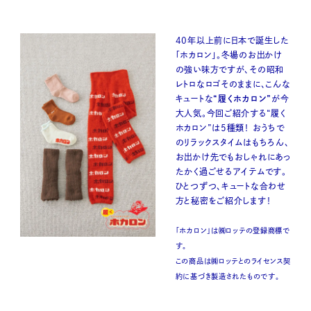
40年以上前に日本で誕生した
「ホカロン」。冬場のお出かけ
の強い味方ですが、その昭和
レトロなロゴそのままに、こんな
キュートな
“履くホカロン”
が今
大人気。今回ご紹介する“履く
ホカロン”は5種類！ おうちで
のリラックスタイムはもちろん、
お出かけ先でもおしゃれにあっ
たかく過ごせるアイテムです。
ひとつずつ、キュートな合わせ
方と秘密をご紹介します！
「ホカロン」は㈱ロッテの登録商標で
す。
この商品は㈱ロッテとのライセンス契
約に基づき製造されたものです。