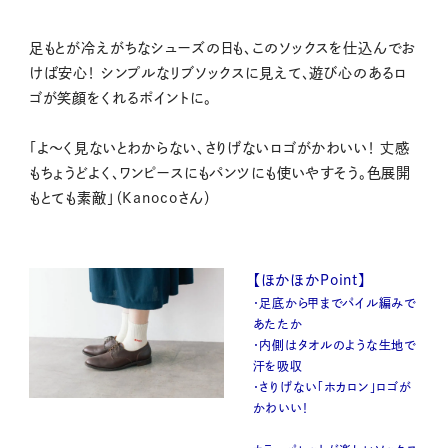
足もとが冷えがちなシューズの日も、このソックスを仕込んでお
けば安心！ シンプルなリブソックスに見えて、遊び心のあるロ
ゴが笑顔をくれるポイントに。
「よ〜く見ないとわからない、さりげないロゴがかわいい！ 丈感
もちょうどよく、ワンピースにもパンツにも使いやすそう。色展開
もとても素敵」（Kanocoさん）
【ほかほかPoint】
・足底から甲までパイル編みで
あたたか
・内側はタオルのような生地で
汗を吸収
・さりげない「ホカロン」ロゴが
かわいい！