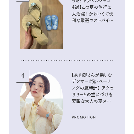
った！ トラベルグッズ
4選】この夏の旅行に
大活躍！ かわいくて便
利な厳選マストバイア
イテム
4
【高山都さんが楽しむ
デンマーク発・ベーリ
ングの腕時計】 アクセ
サリーとの重ねづけも
素敵な大人の夏スタイ
ル３選
PROMOTION