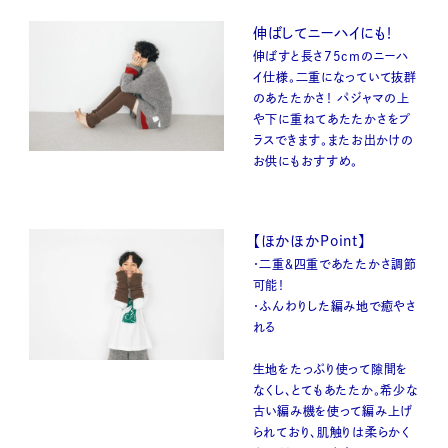
伸ばしてニーハイにも！
伸ばすと長さ75cmのニーハ
イ仕様。二重になっていて抜群
のあたたかさ！ パジャマの上
や下に重ねてあたたかさをプ
ラスできます。またお出かけの
お供にもおすすめ。
【ほかほかPoint】
・二重＆四重であたたかさ調節
可能！
・ふんわりした編み地で癒やさ
れる
生地をたっぷり使って隙間を
なくし、とてもあたたか。希少な
古い編み機を使って編み上げ
られており、肌触りは柔らかく