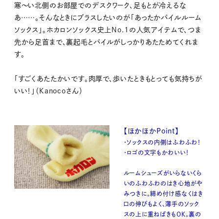
寒〜い北側のお部屋でのデスクワーク、足もとが冷えるな
あ……。そんなときにプラスしたいのが「あったかパイルルーム
ソックス」。ホカロンソックス史上No.1の人気アイテムで、つま
先から足首まで、裏起毛とパイルがしっかりあたためてくれま
す。
「すごくあたたかいです。肉厚で、歩いたときもとっても気持ちが
いい！」（Kanocoさん）
【ほかほかPoint】
・ソックスの内側はふわふわ！
・ロゴの文字もかわいい！
ルームシューズがいらないくら
いのふわふわのはき心地がや
みつきに。締め付け感なくはき
口の伸びもよく、薄手のソック
スの上に重ねばきもOK。裏の