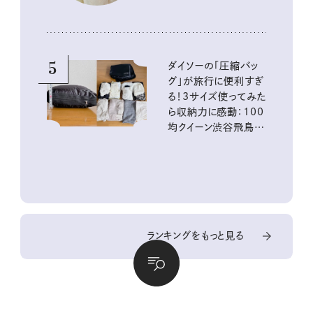
5
ダイソーの「圧縮バッ
グ」が旅行に便利すぎ
る！3サイズ使ってみた
ら収納力に感動：100
均クイーン渋谷飛鳥の
『本当にいいもの』第
10回③
ランキングをもっと見る