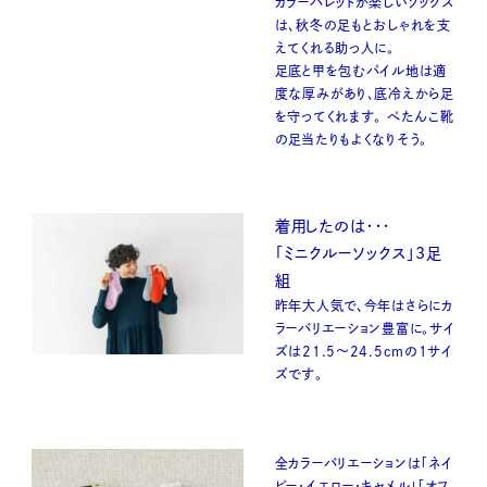
カラーパレットが楽しいソックス
は、秋冬の足もとおしゃれを支
えてくれる助っ人に。
足底と甲を包むパイル地は適
度な厚みがあり、底冷えから足
を守ってくれます。 ぺたんこ靴
の足当たりもよくなりそう。
着用したのは・・・
「ミニクルーソックス」3足
組
昨年大人気で、今年はさらにカ
ラーバリエーション豊富に。サイ
ズは21.5〜24.5cmの1サイ
ズです。
全カラーバリエーションは「ネイ
ビー・イエロー・キャメル」「オフ