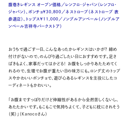
腹巻きレギンス オープン価格／レンフロ・ジャパン（レンフロ・
ジャパン）、ポンチョ¥30,800／ネストローブ（ネストローブ 表
参道店）、トップス¥11,000／ノンブルアンペール（ノンブルア
ンペール吉祥寺パークストア）
おうちで過ごす一日、こんなあったかレギンスはいかが？ 締め
付けがないので、のんびり過ごしたい日におすすめです。足さ
ばきもよく、家事だってはかどる！ お腹をしっかりあたためてく
れるので、生理でお腹が重たい日の味方にも。ロング丈のトップ
スやかわいいポンチョで、遊び心あるレギンスを主役にしたコ
ーディネートもかわいい。
「お腹まですっぽりだけど伸縮性があるから全然苦しくないし、
あたたかいです。もこもこで気持ちよくて、子どもに枕にされそう
（笑）」（Kanocoさん）