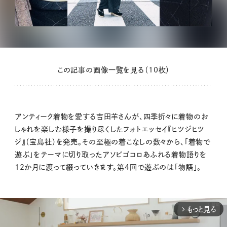
この記事の画像一覧を見る（10枚）
アンティーク着物を愛する吉田羊さんが、四季折々に着物のお
しゃれを楽しむ様子を撮り尽くしたフォトエッセイ『ヒツジヒツ
ジ』（宝島社）を発売。その至極の着こなしの数々から、「着物で
遊ぶ」をテーマに切り取ったアソビゴコロあふれる着物語りを
12か月に渡って綴っていきます。第4回で遊ぶのは「物語」。
もっと見る
arrow_forward_ios