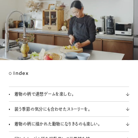
Index
M
u
t
着物の柄で連想ゲームを楽しむ。
e
装う季節の気分にも合わせたストーリーを。
着物の柄に描かれた動物になりきるのも楽しい。