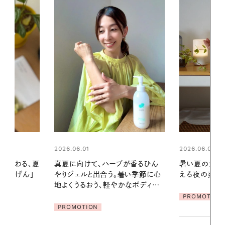
2026.06.01
ブが香るひん
暑い夏のナイトルーティン。私を整
暑い季節に心
える夜の爽やかご褒美ケア
2026.07.21
かなボディケ
【高山都さん
PROMOTION
発・ベーリングの
リーとの重ね
夏スタイル３