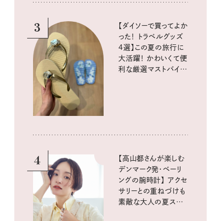
3
【ダイソーで買ってよか
った！ トラベルグッズ
4選】この夏の旅行に
大活躍！ かわいくて便
利な厳選マストバイア
イテム
4
【高山都さんが楽しむ
デンマーク発・ベーリ
ングの腕時計】 アクセ
サリーとの重ねづけも
素敵な大人の夏スタイ
ル３選