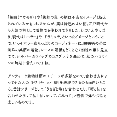
「蝙蝠（コウモリ）」や「蜘蛛の巣」の柄は不吉なイメージと捉え
られているかもしれませんが、実は縁起のよい柄。江戸時代か
ら人気の柄として着物でも使われてきました。とはいえやっぱ
り、現代は「ホラー」や「ドラキュラ」といったイメージということ
で、いっそホラー感たっぷりのコーディネートに。蝙蝠柄の帯に
蜘蛛の巣柄の着物。レースの羽織もどことなく蜘蛛の巣に見立
てて。シルバーのウィッグでコスプレ度を高めて、秋のハロウィ
ンの時期に着たいですね。
アンティーク着物は柄のモチーフが多彩なので、合わせ方によ
ってその人の「好き」や「人生観」を表現できるのも面白いとこ
ろ。昔話シリーズとして「うさぎと亀」を合わせたり、「蟹と柿」を
合わせたりしても。「もしかして、これって」と着物で弾む会話も
楽しいものです。