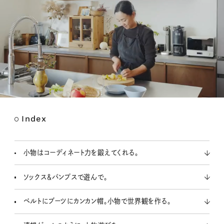
Index
M
u
t
小物はコーディネート力を鍛えてくれる。
e
ソックス＆パンプスで遊んで。
ベルトにブーツにカンカン帽。小物で世界観を作る。