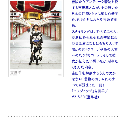
普段からアンティーク着物を愛
する吉田羊さんが、その装いを
日本の四季とともに楽しむ様子
を、約9か月にわたり各地で撮
影。
スタイリングは、すべてご本人。
春夏秋冬それぞれの季節に合
わせた着こなしはもちろん、洋
服とのリンクコーデやあの人物
へのなりきりコーデ、そして彼
女が伝えたい想いなど、盛りだ
くさんな内容。
吉田羊を解剖するうえで欠か
せない、着物のおしゃれのす
べてが詰まった一冊！
『ヒツジヒツジ』吉田羊／
￥2,530（宝島社)