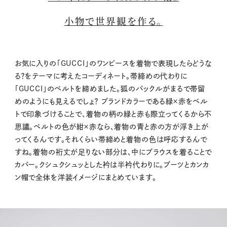
小物で世界観を作る。
お気に入りの「GUCCI」のワンピースを着物で表現したらどうな
る？をテーマに考えたコーディネート。帯締めの代わりに
「GUCCI」のベルトを締めました。狐のバックルがまるで帯留
めのようにも見えるでしょ？ ブランドカラーである緑×赤をベル
トで印象づけることで、着物の柄の緑と赤も際立ってくるから不
思議。ベルトの色が紺×赤なら、着物の青と赤の方が浮き上が
ってくるんです。それくらい帯締めと着物の色は呼応するんで
すね。着物の裄丈が足りない部分は、中にブラウスを着ることで
カバー。クシュクシュッとした衿は半衿代わりに。ブーツとカンカ
ン帽で全体を洋装イメージにまとめています。