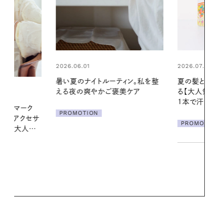
2026.07.24
2026.06.01
ィン。私を整
夏の髪と心が瞬時にリフレッシュす
真夏に向けて
美ケア
る【大人気のドライシャンプー】 この
やりジェルと
1本で汗ばむ季節も一日中心地よく
地よくうるお
ア
PROMOTION
PROMOTIO