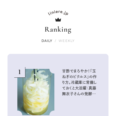
Ranking
DAILY
/
WEEKLY
1
甘酢でまろやか！「玉
ねぎのピクルス」の作
り方。冷蔵庫に常備し
ておくと大活躍：真藤
舞衣子さんの発酵と
酸味の仕込みごはん