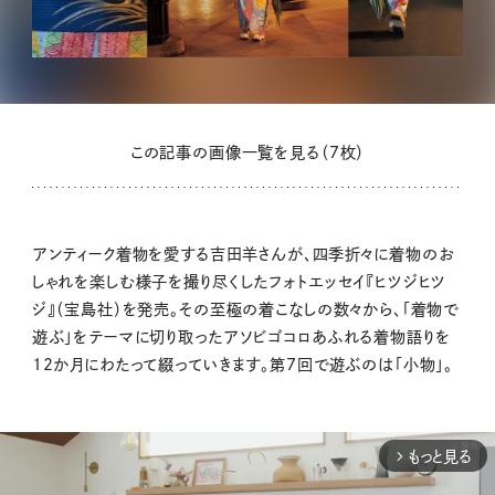
この記事の画像一覧を見る（7枚）
アンティーク着物を愛する吉田羊さんが、四季折々に着物のお
しゃれを楽しむ様子を撮り尽くしたフォトエッセイ『ヒツジヒツ
ジ』（宝島社）を発売。その至極の着こなしの数々から、「着物で
遊ぶ」をテーマに切り取ったアソビゴコロあふれる着物語りを
12か月にわたって綴っていきます。第7回で遊ぶのは「小物」。
もっと見る
arrow_forward_ios