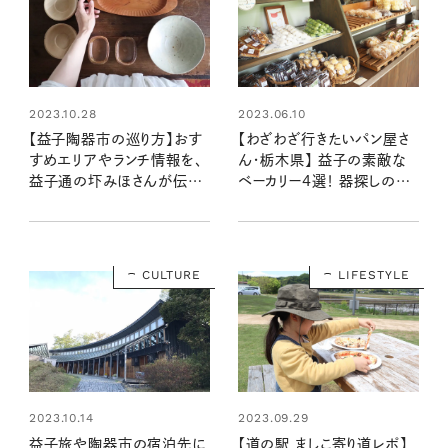
2023.06.10
2023.10.28
【わざわざ行きたいパン屋さ
【益子陶器市の巡り方】おす
ん・栃木県】 益子の素敵な
すめエリアやランチ情報を、
ベーカリー4選！ 器探しの途
益子通の圷みほさんが伝
中で立ち寄りたいおいしいお
授！
店
CULTURE
LIFESTYLE
2023.10.14
2023.09.29
益子旅や陶器市の宿泊先に
【道の駅 ましこ寄り道レポ】