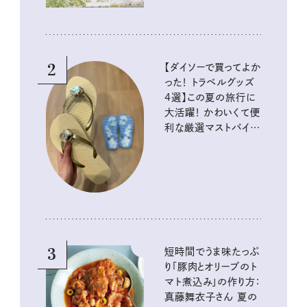
2
【ダイソーで買ってよか
った！ トラベルグッズ
4選】この夏の旅行に
大活躍！ かわいくて便
利な厳選マストバイア
イテム
3
短時間でうま味たっぷ
り「豚肉とオリーブのト
マト煮込み」の作り方：
真藤舞衣子さん 夏の