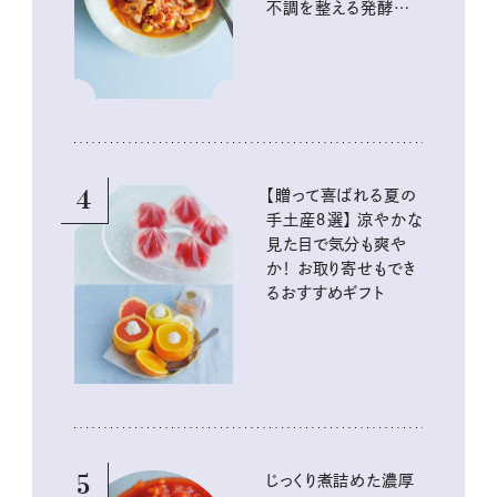
不調を整える発酵レ
シピ
4
【贈って喜ばれる夏の
手土産８選】 涼やかな
見た目で気分も爽や
か！ お取り寄せもでき
るおすすめギフト
5
じっくり煮詰めた濃厚