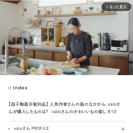
もっと見る
arrow_forward_ios
Index
M
u
t
【益子陶器市戦利品】 人気作家さんの器のなかから、valoさ
e
んが購入したものは？ ：valoさんのかわいいもの探し #10
valoさん PROFILE