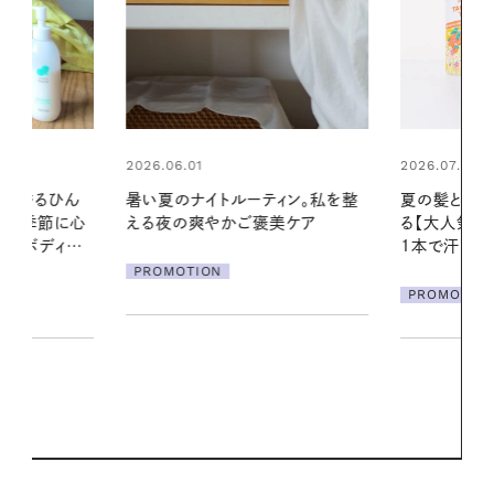
2026.07.24
2026.06.01
ィン。私を整
夏の髪と心が瞬時にリフレッシュす
お出かけ前の
美ケア
る【大人気のドライシャンプー】 この
の一日。汗ば
1本で汗ばむ季節も一日中心地よく
に過ごす私
PROMOTION
PROMOTIO