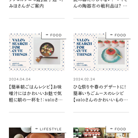
みほさんがご案内
んの陶器市の戦利品は？ 地
元民ならではのおすすめの
お店紹介も
FOOD
FOOD
2024.04.04
2024.02.24
【簡単朝ごはんレシピ】お味
ひな祭りや春のデザートに！
噌汁にはかわいいお麩で気
簡単いちごムースのレシピ
軽に朝の一杯を！：valoさん
【valoさんのかわいいもの探
のかわいいもの探し #09
し #06】
LIFESTYLE
FOOD