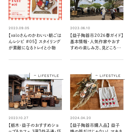
2023.09.05
2023.06.10
【valoさんのかわいい朝ごは
【益子陶器市2026春ガイド】
んレシピ #05】 スタイリング
基本情報・人気作家やおす
が素敵になるトレイと小物
すめの楽しみ方、見どころを
まとめて紹介！
LIFESTYLE
LIFESTYLE
2023.10.27
2024.04.20
【栃木・益子のおすすめショ
【益子陶器市購入品】 益子
ップ&カフェ 3選】益子通・圷
焼の器だけじゃない！ マキさ