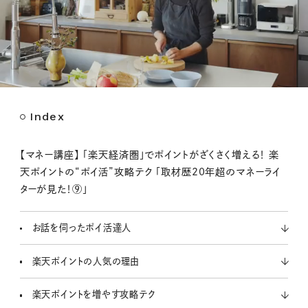
Index
M
u
t
【マネー講座】 「楽天経済圏」でポイントがざくさく増える！ 楽
e
天ポイントの“ポイ活”攻略テク 「取材歴20年超のマネーライ
ターが見た！⑨」
お話を伺ったポイ活達人
楽天ポイントの人気の理由
楽天ポイントを増やす攻略テク