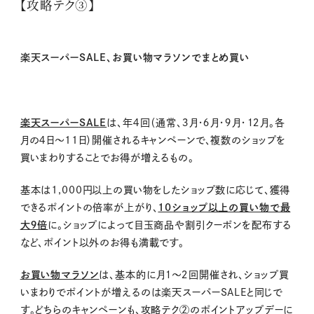
【攻略テク③】
楽天スーパーSALE、お買い物マラソンでまとめ買い
楽天スーパー
SALE
は、年４回（通常、３月・６月・９月・１２月。各
月の４日～
11
日）開催されるキャンペーンで、複数のショップを
買いまわりすることでお得が増えるもの。
基本は
1,000
円以上の買い物をしたショップ数に応じて、獲得
できるポイントの倍率が上がり、
10
ショップ以上の買い物で最
大９倍
に。ショップによって目玉商品や割引クーポンを配布する
など、ポイント以外のお得も満載です。
お買い物マラソン
は、基本的に月１～２回開催され、ショップ買
いまわりでポイントが増えるのは楽天スーパー
SALE
と同じで
す。どちらのキャンペーンも、攻略テク
②
のポイントアップデーに