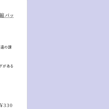
縮バッ
永遠の課
グがある
￥330