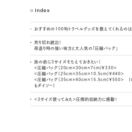
Index
おすすめの100均トラベルグッズを教えてくれるの
売り切れ続出！
荷造り時の強い味方と大人気の「圧縮バッグ」
旅の前に3サイズそろえておきたい！
＜圧縮バッグ（20cm×30cm×7cm）￥330＞
＜圧縮バッグ（25cm×35cm×10.5cm）￥440＞
＜圧縮バッグ（35cm×40cm×15.5cm）￥550＞ 
もダイソー）
＜3サイズ使ってみた＞圧倒的収納力に感動！