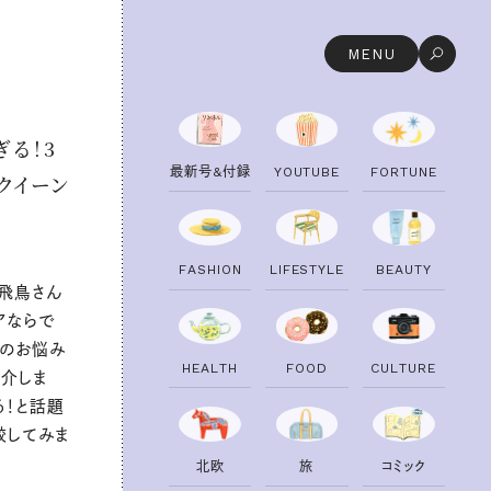
MENU
る！3
最
新
号
&
付
録
Y
O
U
T
U
B
E
F
O
R
T
U
N
E
クイーン
F
A
S
H
I
O
N
L
I
F
E
S
T
Y
L
E
B
E
A
U
T
Y
谷飛鳥さん
アならで
旅のお悩み
H
E
A
L
T
H
F
O
O
D
C
U
L
T
U
R
E
紹介しま
る！と話題
較してみま
北
欧
旅
コ
ミ
ッ
ク