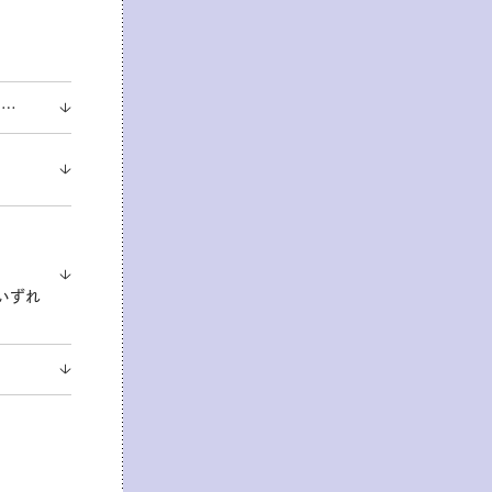
は…
（いずれ