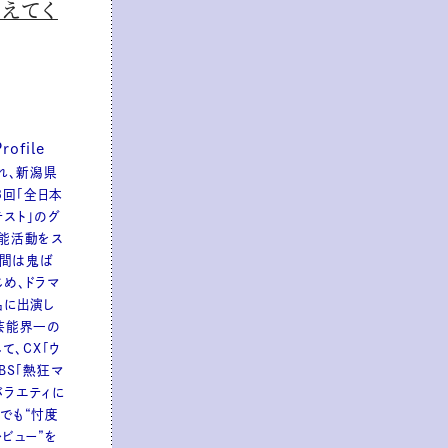
教えてく
file
まれ、新潟県
8回「全日本
スト」のグ
能活動をス
世間は鬼ば
じめ、ドラマ
品に出演し
芸能界一の
て、CX「ウ
BS「熱狂マ
バラエティに
amでも“忖度
レビュー”を