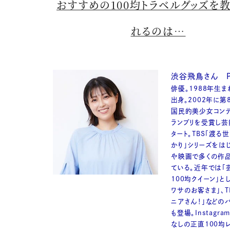
おすすめの100均トラベルグッズを
れるのは…
渋谷飛鳥さん Pro
俳優。1988年生
出身。2002年に第
国民的美少女コンテ
ランプリを受賞し芸
タート。TBS「渡る
かり」シリーズをは
や映画で多くの作
ている。近年では「
100均クイーン」とし
ワサのお客さま」、T
ニアさん！」などの
も登場。Instagr
なしの正直100均