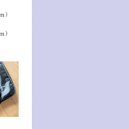
m）
m）