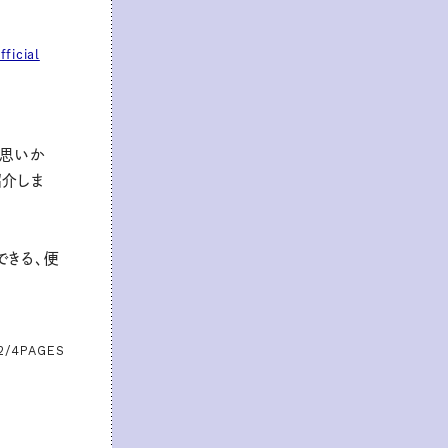
ficial
。
な思いか
紹介しま
できる、便
2/4
PAGES