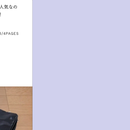
も人気なの
！
3/4
PAGES