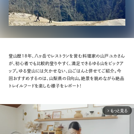
登山歴18年、八ヶ岳でレストランを営む料理家の山戸ユカさん
が、初心者でも比較的登りやすく、満足できるゆる山をピックア
ップ。ゆる登山には欠かせない、山ごはんと併せてご紹介。今
回おすすめするのは、山梨県の日向山。絶景を眺めながら絶品
トレイルフードを楽しむ様子をレポート！
もっと見る
arrow_forward_ios