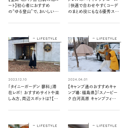
｜快適で合わせやすくコーデ
ート】初心者におすすめ
のまとめ役にもなる優秀スニ
の“ゆる登山”で、おいしいも
ーカー【大人女子の足もとお
のを楽しみながらのんびり歩
しゃれ】
こう
LIFESTYLE
LIFESTYLE
2023.12.10
2024.04.01
「タイニーガーデン 蓼科」滞
【キャンプ通のおすすめキャ
在レポ！ おすすめサイトや楽
ンプ場：福島県】「スノーピー
しみ方、周辺スポットは？【キ
ク 白河高原 キャンプフィー
ャンプ通のおすすめキャンプ
ルド」の冬キャン滞在レポ！
場：長野】
LIFESTYLE
LIFESTYLE