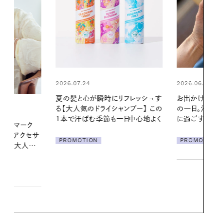
2026.06.01
2026.06.01
リフレッシュす
お出かけ前のひと手間で変わる、夏
暑い夏のナイ
ンプー】 この
の一日。汗ばむ季節を「ごきげん」
える夜の爽
一日中心地よく
に過ごす私の新習慣
PROMOTIO
PROMOTION