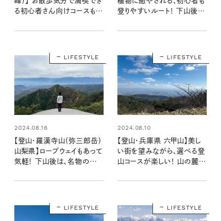
峰）】 お散歩気分で満喫でき
植物に癒やされる、初心者も
る初心者さん向けコースも◎
登りやすいルート！ 下山後は
豊かな自然の眺望が楽しい
日帰り温泉をゆっくり楽しめ
る最高な登山コース
LIFESTYLE
LIFESTYLE
2024.08.16
2024.08.10
【登山・羅漢寺山（弥三郎岳）
【登山・兵庫県 六甲山】美し
山梨県】ロープウェイもあって
い街を望みながら、選べる登
気軽！ 下山後は、名物のか
山コースが楽しい！ 山の麓で
ぼちゃのほうとうでほっとひと
食べたいおいしいパン屋さん
息
も◎
LIFESTYLE
LIFESTYLE