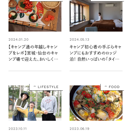
2024.01.20
2024.05.13
【キャンプ通の年越しキャン
キャンプ初心者の手ぶらキャ
プをレポ】宮城・仙台のキャ
ンプにもおすすめのロッジ
ンプ場で迎えた、おいしくて
泊！ 自然いっぱいの「タイニ
めでたい新年の様子
ーガーデン 蓼科」で快適ステ
イ＆八ヶ岳のおすすめスポッ
ト3選
LIFESTYLE
FOOD
2023.06.19
2023.10.11