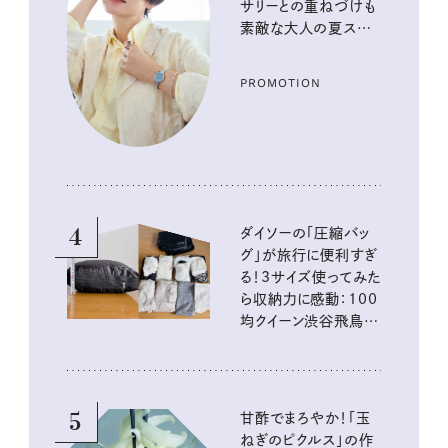
サリーとの重ねづけも
素敵な大人の夏スタイ
ル３選
PROMOTION
4
ダイソーの「圧縮バッ
グ」が旅行に便利すぎ
る！3サイズ使ってみた
ら収納力に感動：100
均クイーン渋谷飛鳥の
『本当にいいもの』第
10回③
5
甘酢でまろやか！「玉
ねぎのピクルス」の作