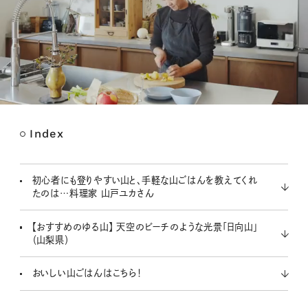
Index
M
u
t
初心者にも登りやすい山と、手軽な山ごはんを教えてくれ
e
たのは…料理家 山戸ユカさん
【おすすめのゆる山】 天空のビーチのような光景「日向山」
（山梨県）
おいしい山ごはんはこちら！