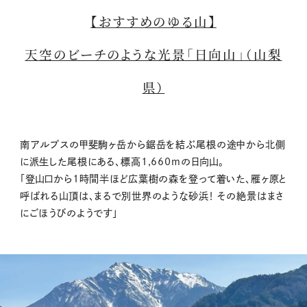
【おすすめのゆる山】
天空のビーチのような光景「日向山」（山梨
県）
南アルプスの甲斐駒ヶ岳から鋸岳を結ぶ尾根の途中から北側
に派生した尾根にある、標高1,660mの日向山。
「登山口から1時間半ほど広葉樹の森を登って着いた、雁ヶ原と
呼ばれる山頂は、まるで別世界のような砂浜！ その絶景はまさ
にごほうびのようです」