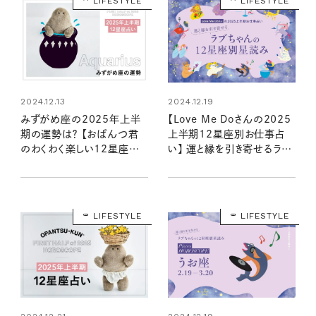
LIFESTYLE
LIFESTYLE
2024.12.13
2024.12.19
みずがめ座の2025年上半
【Love Me Doさんの2025
期の運勢は？ 【おぱんつ君
上半期12星座別お仕事占
のわくわく楽しい12星座占
い】 運と縁を引き寄せるラブ
い】
ちゃんの星読み
LIFESTYLE
LIFESTYLE