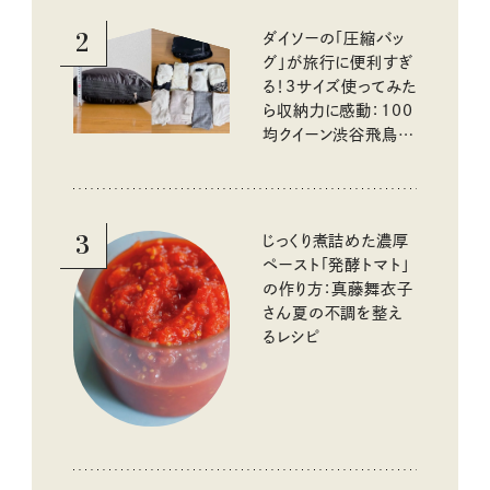
2
ダイソーの「圧縮バッ
グ」が旅行に便利すぎ
る！3サイズ使ってみた
ら収納力に感動：100
均クイーン渋谷飛鳥の
『本当にいいもの』第
10回③
3
じっくり煮詰めた濃厚
ペースト「発酵トマト」
の作り方：真藤舞衣子
さん夏の不調を整え
るレシピ