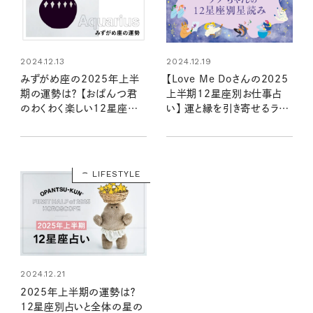
2024.12.13
2024.12.19
みずがめ座の2025年上半
【Love Me Doさんの2025
期の運勢は？ 【おぱんつ君
上半期12星座別お仕事占
のわくわく楽しい12星座占
い】 運と縁を引き寄せるラブ
い】
ちゃんの星読み
LIFESTYLE
2024.12.21
2025年上半期の運勢は？
12星座別占いと全体の星の