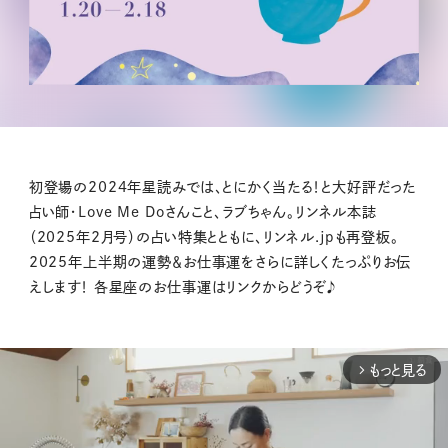
初登場の2024年星読みでは、とにかく当たる！と大好評だった
占い師・Love Me Doさんこと、ラブちゃん。リンネル本誌
（2025年2月号）の占い特集とともに、リンネル.jpも再登板。
2025年上半期の運勢＆お仕事運をさらに詳しくたっぷりお伝
えします！ 各星座のお仕事運はリンクからどうぞ♪
もっと見る
arrow_forward_ios