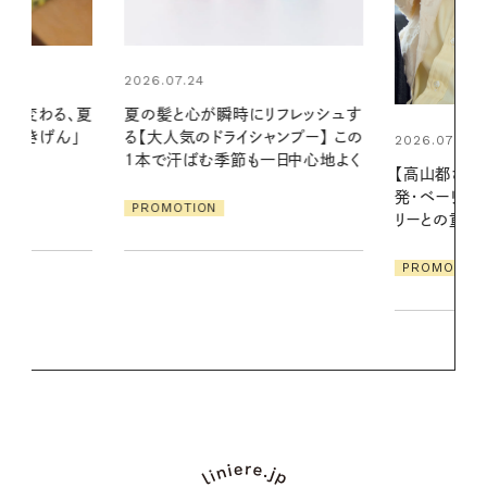
2026.06.01
リフレッシュす
真夏に向けて
ンプー】 この
やりジェルと
2026.07.21
一日中心地よく
地よくうるお
【高山都さんが楽しむデンマーク
ア
発・ベーリングの腕時計】 アクセサ
PROMOTIO
リーとの重ねづけも素敵な大人の
夏スタイル３選
PROMOTION