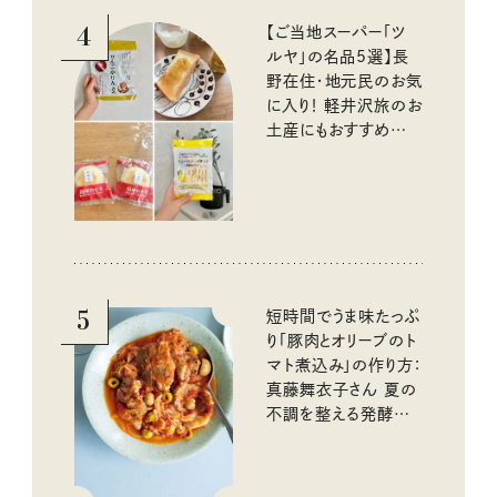
4
【ご当地スーパー「ツ
ルヤ」の名品5選】長
野在住・地元民のお気
に入り！ 軽井沢旅のお
土産にもおすすめのお
いしいもの
5
短時間でうま味たっぷ
り「豚肉とオリーブのト
マト煮込み」の作り方：
真藤舞衣子さん 夏の
不調を整える発酵レ
シピ